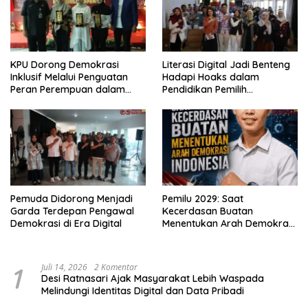
KPU Dorong Demokrasi
Literasi Digital Jadi Benteng
Inklusif Melalui Penguatan
Hadapi Hoaks dalam
Peran Perempuan dalam
Pendidikan Pemilih
Pendidikan Pemilih
Berkelanjutan
Pemuda Didorong Menjadi
Pemilu 2029: Saat
Garda Terdepan Pengawal
Kecerdasan Buatan
Demokrasi di Era Digital
Menentukan Arah Demokrasi
Indonesia
1
Juli 14, 2026
2 Komentar
Desi Ratnasari Ajak Masyarakat Lebih Waspada
Melindungi Identitas Digital dan Data Pribadi