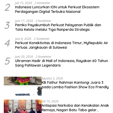
2
Juli 15, 2026
2 Komentar
Indonesia Luncurkan ION untuk Perkuat Ekosistem
Perdagangan Digital Terbuka Nasional
3
Juni 17, 2026
2 Komentar
Pemko Payakumbuh Perkuat Pelayanan Publik dan
Tata Kelola melalui Tiga Ranperda Strategis
4
Juni 8, 2026
2 Komentar
Perkuat Konektivitas di Indonesia Timur, MyRepublic Air
Perluas Jangkauan di Sulawesi
5
Juni 20, 2026
2 Komentar
Ultraman Hadir di Mall of Indonesia, Rayakan 60 Tahun
Sang Pahlawan Legendaris
Agustus 3, 2026
KB Fathur Rahman Kantongi Juara 3
pada Lomba Fashion Show Eco Friendly
Juli 10, 2026
Antispasi Narkoba dan Kenakalan Anak
Remaja, Nagari Batu Taba gelar