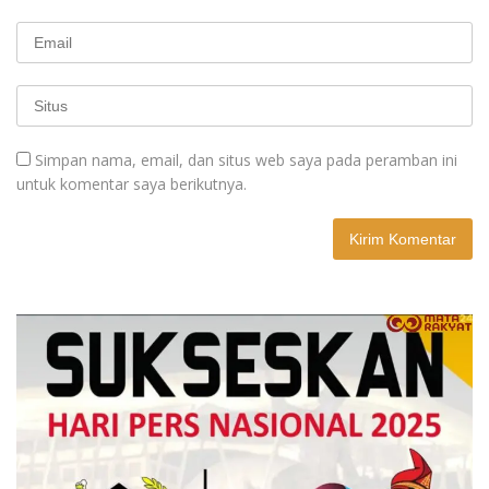
Simpan nama, email, dan situs web saya pada peramban ini
untuk komentar saya berikutnya.
A
l
t
e
r
n
a
t
i
v
e