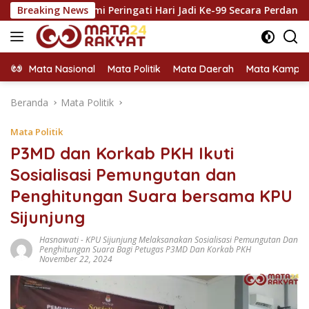
Langsung
 Resmi Peringati Hari Jadi Ke-99 Secara Perdana
Breaking News
Setel
ke
konten
Mata Nasional
Mata Politik
Mata Daerah
Mata Kampu
Beranda
Mata Politik
Mata Politik
P3MD dan Korkab PKH Ikuti
Sosialisasi Pemungutan dan
Penghitungan Suara bersama KPU
Sijunjung
Hasnawati
-
KPU Sijunjung Melaksanakan Sosialisasi Pemungutan Dan
Penghitungan Suara Bagi Petugas P3MD Dan Korkab PKH
November 22, 2024