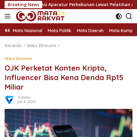
Langsung
nsi Aparatur Perkebunan Lewat Pelatihan Avenza Maps di Way 
Breaking News
ke
konten
Mata Nasional
Mata Politik
Mata Daerah
Mata Kampu
Beranda
Mata Ekonomi
Mata Ekonomi
OJK Perketat Konten Kripto,
Influencer Bisa Kena Denda Rp15
Miliar
Vritimes
Juli 4, 2026