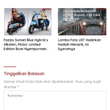
Solusi Terlengkap dari
Massal di Kotabunan
Indonesia
Fazzio Sunset Blue Hybrid x
Lomba Foto LRT Hadirkan
Alkateri, Motor Limited
Hadiah Menarik, Ini
Edition Buat Nyempurnain
Syaratnya
Look Retro-Future Lo
Tinggalkan Balasan
Alamat email Anda tidak akan dipublikasikan.
Ruas yang wajib
ditandai
*