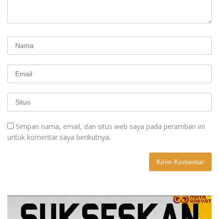
Simpan nama, email, dan situs web saya pada peramban ini
untuk komentar saya berikutnya.
A
l
t
e
r
n