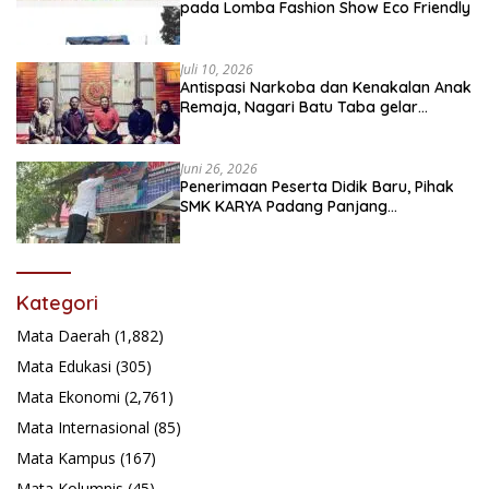
pada Lomba Fashion Show Eco Friendly
Juli 10, 2026
Antispasi Narkoba dan Kenakalan Anak
Remaja, Nagari Batu Taba gelar
festival Babaliak Ka Surau
Juni 26, 2026
Penerimaan Peserta Didik Baru, Pihak
SMK KARYA Padang Panjang
Promosikan ke Masyarakat Pabasko
Kategori
Mata Daerah
(1,882)
Mata Edukasi
(305)
Mata Ekonomi
(2,761)
Mata Internasional
(85)
Mata Kampus
(167)
Mata Kolumnis
(45)