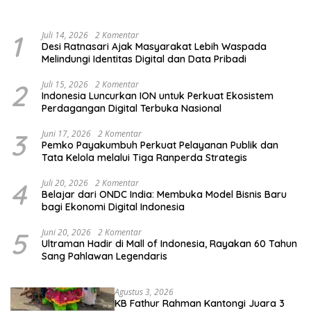
Kelompok Rentan, Marjinal,
Pendidikan Pemilih
dan Pemula
1
Juli 14, 2026
2 Komentar
Desi Ratnasari Ajak Masyarakat Lebih Waspada
Melindungi Identitas Digital dan Data Pribadi
2
Juli 15, 2026
2 Komentar
Indonesia Luncurkan ION untuk Perkuat Ekosistem
Perdagangan Digital Terbuka Nasional
3
Juni 17, 2026
2 Komentar
Pemko Payakumbuh Perkuat Pelayanan Publik dan
Tata Kelola melalui Tiga Ranperda Strategis
4
Juli 20, 2026
2 Komentar
Belajar dari ONDC India: Membuka Model Bisnis Baru
bagi Ekonomi Digital Indonesia
5
Juni 20, 2026
2 Komentar
Ultraman Hadir di Mall of Indonesia, Rayakan 60 Tahun
Sang Pahlawan Legendaris
Agustus 3, 2026
KB Fathur Rahman Kantongi Juara 3