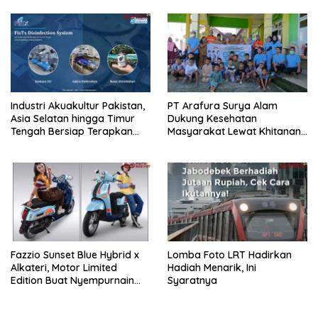
Pelatihan Avenza Maps di
Way Kanan
Industri Akuakultur Pakistan,
PT Arafura Surya Alam
Asia Selatan hingga Timur
Dukung Kesehatan
Tengah Bersiap Terapkan
Masyarakat Lewat Khitanan
Solusi Terlengkap dari
Massal di Kotabunan
Indonesia
Fazzio Sunset Blue Hybrid x
Lomba Foto LRT Hadirkan
Alkateri, Motor Limited
Hadiah Menarik, Ini
Edition Buat Nyempurnain
Syaratnya
Look Retro-Future Lo