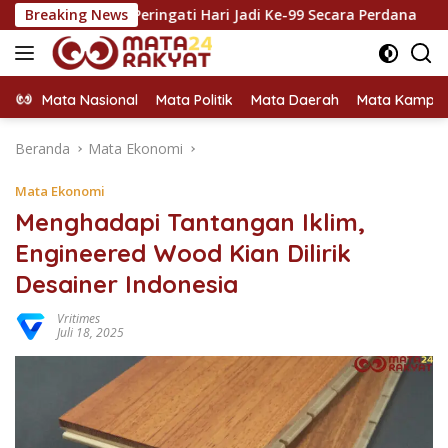
Langsung
mi Peringati Hari Jadi Ke-99 Secara Perdana
Breaking News
Setelah R
ke
konten
Mata Nasional
Mata Politik
Mata Daerah
Mata Kampu
Beranda
Mata Ekonomi
Mata Ekonomi
Menghadapi Tantangan Iklim,
Engineered Wood Kian Dilirik
Desainer Indonesia
Vritimes
Juli 18, 2025