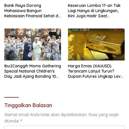
Bank Raya Dorong
Keseruan Lomba 17-an Tak
Mahasiswa Bangun
Lagi Hanya di Lingkungan,
Kebiasaan Finansial Sehat di
Kini Juga Hadir Saat
Era Digital
Berbelanja
Ibu2Canggih Moms Gathering
Harga Emas (XAUUSD)
Special National Children’s
Terancam Lanjut Turun?
Day Jadi Ajang Bonding 100
Dupoin Futures Ungkap Level
Momfluencer dan Anak di
Kunci yang Wajib Dipantau
Hari Anak Nasional
Tinggalkan Balasan
Alamat email Anda tidak akan dipublikasikan.
Ruas yang wajib
ditandai
*