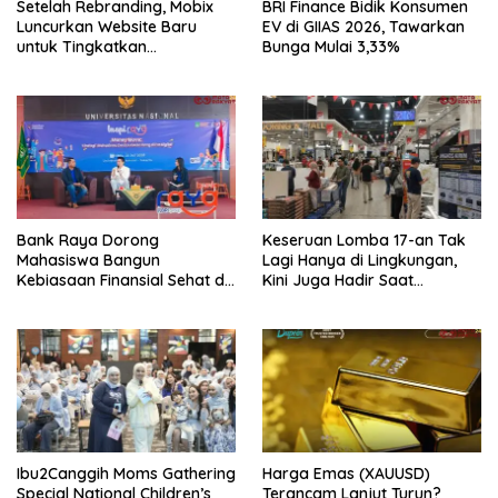
Setelah Rebranding, Mobix
BRI Finance Bidik Konsumen
Luncurkan Website Baru
EV di GIIAS 2026, Tawarkan
untuk Tingkatkan
Bunga Mulai 3,33%
Pengalaman Digital
Pelanggan
Bank Raya Dorong
Keseruan Lomba 17-an Tak
Mahasiswa Bangun
Lagi Hanya di Lingkungan,
Kebiasaan Finansial Sehat di
Kini Juga Hadir Saat
Era Digital
Berbelanja
Ibu2Canggih Moms Gathering
Harga Emas (XAUUSD)
Special National Children’s
Terancam Lanjut Turun?