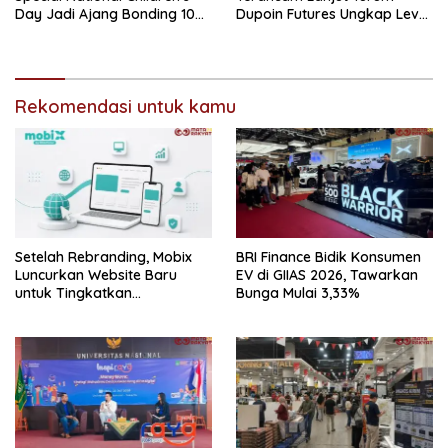
Day Jadi Ajang Bonding 100
Dupoin Futures Ungkap Level
Momfluencer dan Anak di
Kunci yang Wajib Dipantau
Hari Anak Nasional
Rekomendasi untuk kamu
Setelah Rebranding, Mobix
BRI Finance Bidik Konsumen
Luncurkan Website Baru
EV di GIIAS 2026, Tawarkan
untuk Tingkatkan
Bunga Mulai 3,33%
Pengalaman Digital
Pelanggan