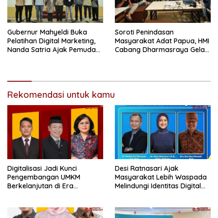
Gubernur Mahyeldi Buka
Soroti Penindasan
Pelatihan Digital Marketing,
Masyarakat Adat Papua, HMI
Nanda Satria Ajak Pemuda
Cabang Dharmasraya Gelar
Sumbar Optimalkan
Nobar Film ‘Pesta Babi
Platform Digital
Rekomendasi untuk kamu
Digitalisasi Jadi Kunci
Desi Ratnasari Ajak
Pengembangan UMKM
Masyarakat Lebih Waspada
Berkelanjutan di Era
Melindungi Identitas Digital
Ekonomi Digital
dan Data Pribadi