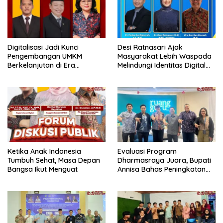
Digitalisasi Jadi Kunci
Desi Ratnasari Ajak
Pengembangan UMKM
Masyarakat Lebih Waspada
Berkelanjutan di Era
Melindungi Identitas Digital
Ekonomi Digital
dan Data Pribadi
Ketika Anak Indonesia
Evaluasi Program
Tumbuh Sehat, Masa Depan
Dharmasraya Juara, Bupati
Bangsa Ikut Menguat
Annisa Bahas Peningkatan
Efektivitas Bersama CO-
Founder Ruang Guru