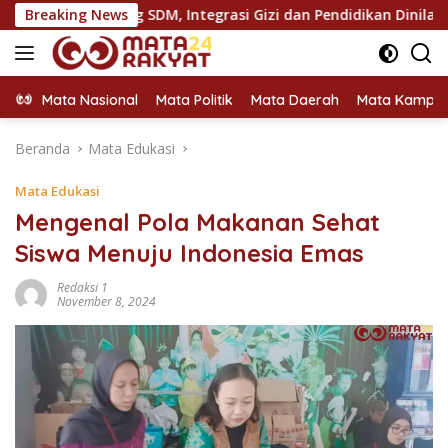
Langsung
 dan Pendidikan Dinilai Kunci Indonesia Emas 2045
Breaking News
Sine
ke
konten
Mata Nasional
Mata Politik
Mata Daerah
Mata Kampu
Beranda
Mata Edukasi
Mata Edukasi
Mengenal Pola Makanan Sehat
Siswa Menuju Indonesia Emas
Redaksi 1
November 8, 2024