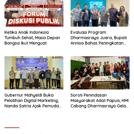
Ketika Anak Indonesia
Evaluasi Program
Tumbuh Sehat, Masa Depan
Dharmasraya Juara, Bupati
Bangsa Ikut Menguat
Annisa Bahas Peningkatan
Efektivitas Bersama CO-
Founder Ruang Guru
Gubernur Mahyeldi Buka
Soroti Penindasan
Pelatihan Digital Marketing,
Masyarakat Adat Papua, HMI
Nanda Satria Ajak Pemuda
Cabang Dharmasraya Gelar
Sumbar Optimalkan
Nobar Film ‘Pesta Babi
Platform Digital