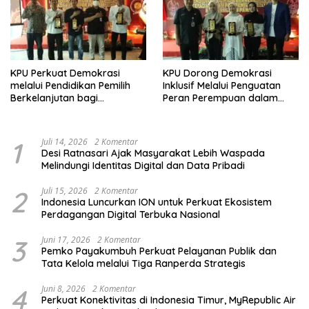
KPU Perkuat Demokrasi
KPU Dorong Demokrasi
melalui Pendidikan Pemilih
Inklusif Melalui Penguatan
Berkelanjutan bagi
Peran Perempuan dalam
Kelompok Rentan, Marjinal,
Pendidikan Pemilih
dan Pemula
1
Juli 14, 2026
2 Komentar
Desi Ratnasari Ajak Masyarakat Lebih Waspada
Melindungi Identitas Digital dan Data Pribadi
2
Juli 15, 2026
2 Komentar
Indonesia Luncurkan ION untuk Perkuat Ekosistem
Perdagangan Digital Terbuka Nasional
3
Juni 17, 2026
2 Komentar
Pemko Payakumbuh Perkuat Pelayanan Publik dan
Tata Kelola melalui Tiga Ranperda Strategis
4
Juni 8, 2026
2 Komentar
Perkuat Konektivitas di Indonesia Timur, MyRepublic Air