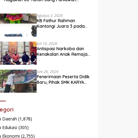
Legendaris
Agustus 3, 2026
KB Fathur Rahman
Kantongi Juara 3 pada
Lomba Fashion Show Eco
Friendly
Juli 10, 2026
Antispasi Narkoba dan
Kenakalan Anak Remaja,
Nagari Batu Taba gelar
festival Babaliak Ka
Surau
Juni 26, 2026
Penerimaan Peserta Didik
Baru, Pihak SMK KARYA
Padang Panjang
Promosikan ke
Masyarakat Pabasko
egori
a Daerah
(1,878)
 Edukasi
(305)
a Ekonomi
(2,755)