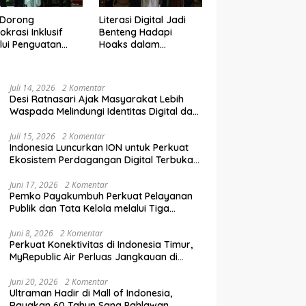
 Dorong
Literasi Digital Jadi
krasi Inklusif
Benteng Hadapi
lui Penguatan
Hoaks dalam
an Perempuan
Pendidikan Pemilih
m Pendidikan
Berkelanjutan
lih
Juli 14, 2026
2 Komentar
Desi Ratnasari Ajak Masyarakat Lebih
Waspada Melindungi Identitas Digital dan
Data Pribadi
Juli 15, 2026
2 Komentar
Indonesia Luncurkan ION untuk Perkuat
Ekosistem Perdagangan Digital Terbuka
Nasional
Juni 17, 2026
2 Komentar
Pemko Payakumbuh Perkuat Pelayanan
Publik dan Tata Kelola melalui Tiga
Ranperda Strategis
Juni 8, 2026
2 Komentar
Perkuat Konektivitas di Indonesia Timur,
MyRepublic Air Perluas Jangkauan di
Sulawesi
Juni 20, 2026
2 Komentar
Ultraman Hadir di Mall of Indonesia,
Rayakan 60 Tahun Sang Pahlawan