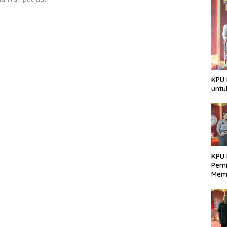
KPU 
untu
KPU 
Pemi
Mem
Dem
Berk