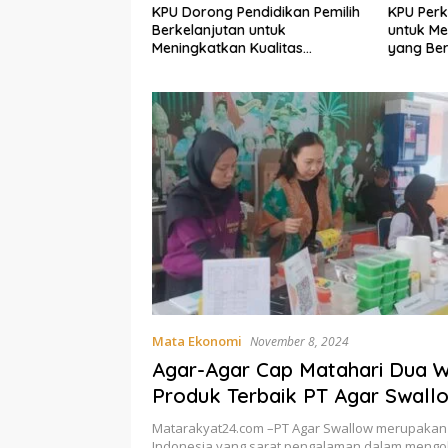
KPU Perkuat Literasi Pemilih
Bermoda
Pendidikan Pemilih
untuk Membangun Demokrasi
Peras da
an untuk
yang Berkualitas
Pria di 
n Kualitas
Polis
Mata Ekonomi
November 8, 2024
Agar-Agar Cap Matahari Dua W
Produk Terbaik PT Agar Swall
Matarakyat24.com –PT Agar Swallow merupaka
Indonesia yang sarat pengalaman dalam mengol