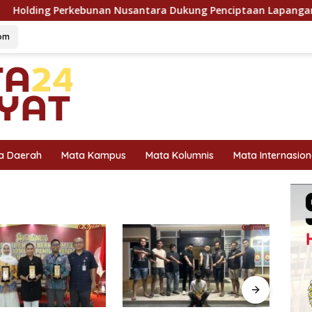
ebunan Nusantara Dukung Penciptaan Lapangan Kerja, PTPN I S
om
a Daerah
Mata Kampus
Mata Kolumnis
Mata Internasion