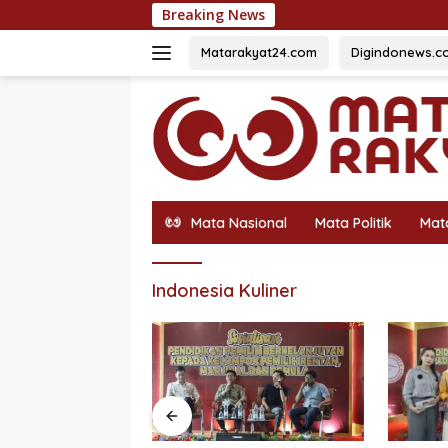
Langsung
Breaking News
Holding Perk
ke
konten
Matarakyat24.com
Digindonews.c
Mata Nasional
Mata Politik
Mat
Indonesia Kuliner