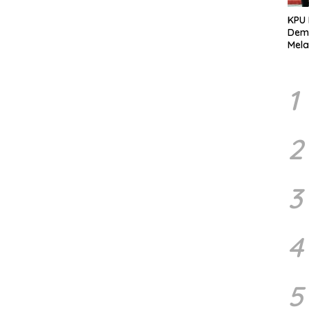
KPU
Demo
Mela
Per
dala
Pemi
1
2
3
4
5