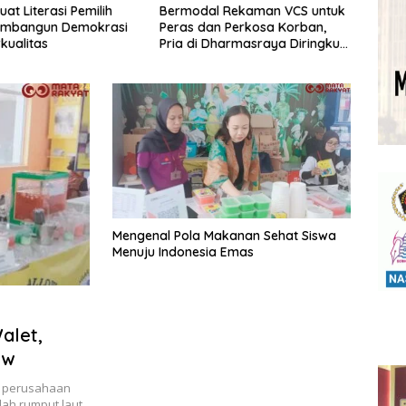
l Rekaman VCS untuk
Berawal dari Suara Klakson,
Setah
n Perkosa Korban,
Duel Mematikan Pecah di Solok:
Moto
Dharmasraya Diringkus
Dua Korban Bersimbah Darah
Pelar
Akibat Sabetan Pisau
Dhar
Jeruj
Mengenal Pola Makanan Sehat Siswa
Menuju Indonesia Emas
alet,
ow
n perusahaan
ah rumput laut