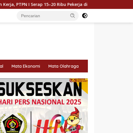
erap 15–20 Ribu Pekerja di Pabrik Tembakau
Holding P
al
Mata Ekonomi
Mata Olahraga