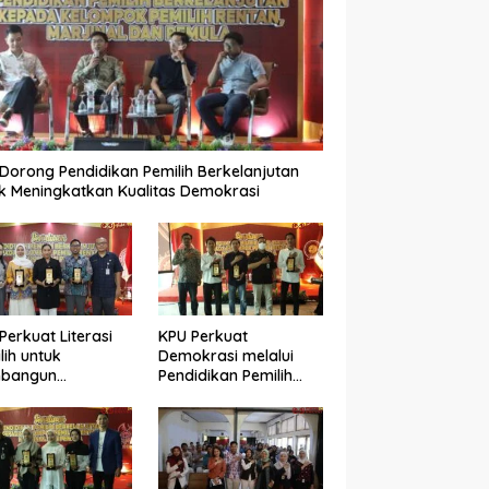
Dorong Pendidikan Pemilih Berkelanjutan
k Meningkatkan Kualitas Demokrasi
Perkuat Literasi
KPU Perkuat
lih untuk
Demokrasi melalui
bangun
Pendidikan Pemilih
okrasi yang
Berkelanjutan bagi
ualitas
Kelompok Rentan,
Marjinal, dan Pemula