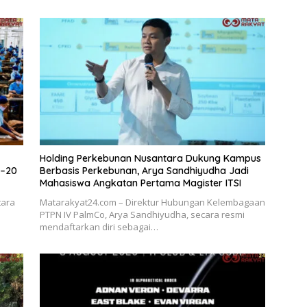
Holding Perkebunan Nusantara Dukung Kampus
5–20
Berbasis Perkebunan, Arya Sandhiyudha Jadi
Mahasiswa Angkatan Pertama Magister ITSI
tara
Matarakyat24.com – Direktur Hubungan Kelembagaan
PTPN IV PalmCo, Arya Sandhiyudha, secara resmi
mendaftarkan diri sebagai…