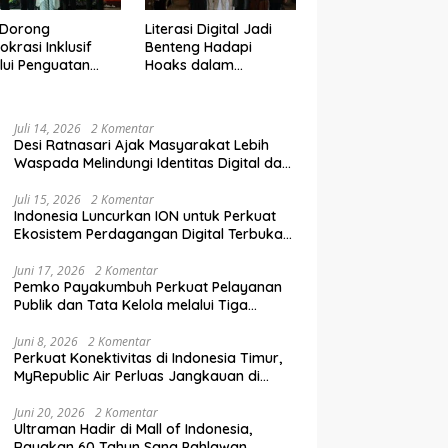
 Dorong
Literasi Digital Jadi
krasi Inklusif
Benteng Hadapi
lui Penguatan
Hoaks dalam
an Perempuan
Pendidikan Pemilih
m Pendidikan
Berkelanjutan
lih
Juli 14, 2026
2 Komentar
Desi Ratnasari Ajak Masyarakat Lebih
Waspada Melindungi Identitas Digital dan
Data Pribadi
Juli 15, 2026
2 Komentar
Indonesia Luncurkan ION untuk Perkuat
Ekosistem Perdagangan Digital Terbuka
Nasional
Juni 17, 2026
2 Komentar
Pemko Payakumbuh Perkuat Pelayanan
Publik dan Tata Kelola melalui Tiga
Ranperda Strategis
Juni 8, 2026
2 Komentar
Perkuat Konektivitas di Indonesia Timur,
MyRepublic Air Perluas Jangkauan di
Sulawesi
Juni 20, 2026
2 Komentar
Ultraman Hadir di Mall of Indonesia,
Rayakan 60 Tahun Sang Pahlawan