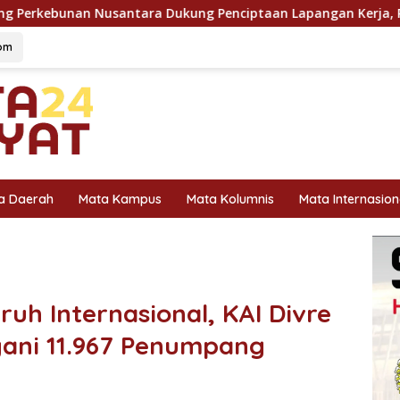
ukung Penciptaan Lapangan Kerja, PTPN I Serap 15–20 Ribu Pe
om
a Daerah
Mata Kampus
Mata Kolumnis
Mata Internasion
ruh Internasional, KAI Divre
yani 11.967 Penumpang