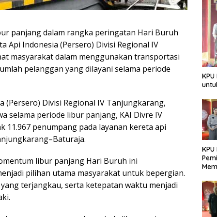
ibur panjang dalam rangka peringatan Hari Buruh
a Api Indonesia (Persero) Divisi Regional IV
nat masyarakat dalam menggunakan transportasi
i jumlah pelanggan yang dilayani selama periode
KPU 
untu
 (Persero) Divisi Regional IV Tanjungkarang,
a selama periode libur panjang, KAI Divre IV
k 11.967 penumpang pada layanan kereta api
anjungkarang–Baturaja.
KPU 
Pemi
mentum libur panjang Hari Buruh ini
Mem
enjadi pilihan utama masyarakat untuk bepergian.
Dem
Berk
 yang terjangkau, serta ketepatan waktu menjadi
ki.