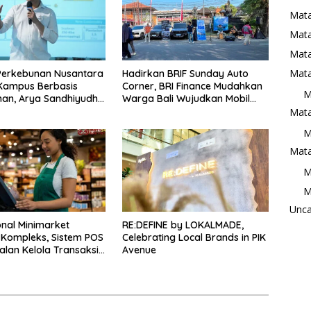
Mata
Mat
Mata
Mata
Perkebunan Nusantara
Hadirkan BRIF Sunday Auto
Kampus Berbasis
Corner, BRI Finance Mudahkan
M
an, Arya Sandhiyudha
Warga Bali Wujudkan Mobil
hasiswa Angkatan
Impian
Mata
Magister ITSI
M
Mata
M
M
Unca
nal Minimarket
RE:DEFINE by LOKALMADE,
Kompleks, Sistem POS
Celebrating Local Brands in PIK
alan Kelola Transaksi
Avenue