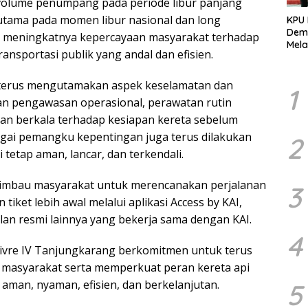
olume penumpang pada periode libur panjang
rutama pada momen libur nasional dan long
KPU
Demo
n meningkatnya kepercayaan masyarakat terhadap
Mela
ansportasi publik yang andal dan efisien.
Per
dala
Pemi
ng terus mengutamakan aspek keselamatan dan
1
n pengawasan operasional, perawatan rutin
aan berkala terhadap kesiapan kereta sebelum
agai pemangku kepentingan juga terus dilakukan
2
tetap aman, lancar, dan terkendali.
gimbau masyarakat untuk merencanakan perjalanan
3
ket lebih awal melalui aplikasi Access by KAI,
alan resmi lainnya yang bekerja sama dengan KAI.
4
Divre IV Tanjungkarang berkomitmen untuk terus
 masyarakat serta memperkuat peran kereta api
aman, nyaman, efisien, dan berkelanjutan.
5