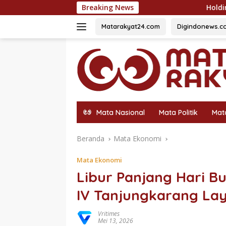
Langsung
Breaking News
Holding Perkebunan Nusantara D
ke
konten
Matarakyat24.com
Digindonews.c
Mata Nasional
Mata Politik
Mat
Beranda
Mata Ekonomi
Mata Ekonomi
Libur Panjang Hari Bu
IV Tanjungkarang La
Vritimes
Mei 13, 2026