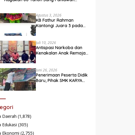
Legendaris
Agustus 3, 2026
KB Fathur Rahman
Kantongi Juara 3 pada
Lomba Fashion Show Eco
Friendly
Juli 10, 2026
Antispasi Narkoba dan
Kenakalan Anak Remaja,
Nagari Batu Taba gelar
festival Babaliak Ka
Surau
Juni 26, 2026
Penerimaan Peserta Didik
Baru, Pihak SMK KARYA
Padang Panjang
Promosikan ke
Masyarakat Pabasko
egori
a Daerah
(1,878)
 Edukasi
(305)
a Ekonomi
(2,755)