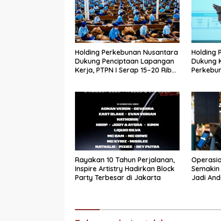
Holding Perkebunan Nusantara
Holding 
Dukung Penciptaan Lapangan
Dukung 
Kerja, PTPN I Serap 15–20 Ribu
Perkebun
Pekerja di Pabrik Tembakau
Jadi Ma
Pertama 
Rayakan 10 Tahun Perjalanan,
Operasio
Inspire Artistry Hadirkan Block
Semakin 
Party Terbesar di Jakarta
Jadi And
dan Stok