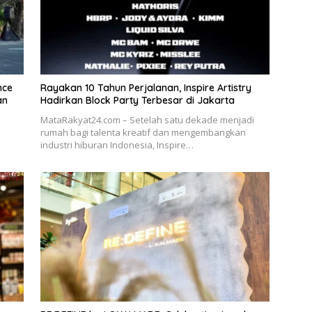
nce
Rayakan 10 Tahun Perjalanan, Inspire Artistry
an
Hadirkan Block Party Terbesar di Jakarta
MataRakyat24.com – Setelah satu dekade menjadi
rumah bagi talenta kreatif dan mengembangkan
industri hiburan Indonesia, Inspire…