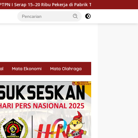
kerja di Pabrik Tembakau
Holding Perkebunan Nusanta
al
Mata Ekonomi
Mata Olahraga