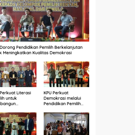
Dorong Pendidikan Pemilih Berkelanjutan
k Meningkatkan Kualitas Demokrasi
Perkuat Literasi
KPU Perkuat
lih untuk
Demokrasi melalui
bangun
Pendidikan Pemilih
okrasi yang
Berkelanjutan bagi
ualitas
Kelompok Rentan,
Marjinal, dan Pemula