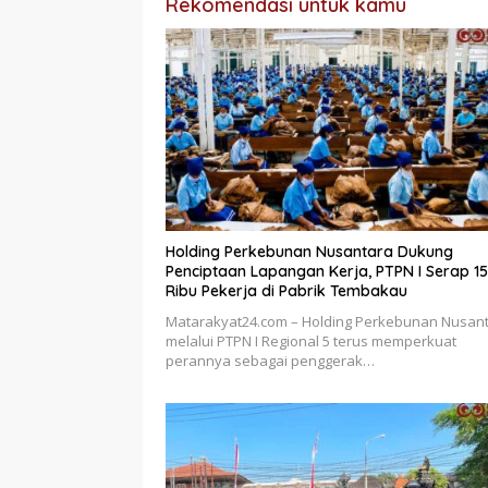
Rekomendasi untuk kamu
Holding Perkebunan Nusantara Dukung
Penciptaan Lapangan Kerja, PTPN I Serap 1
Ribu Pekerja di Pabrik Tembakau
Matarakyat24.com – Holding Perkebunan Nusan
melalui PTPN I Regional 5 terus memperkuat
perannya sebagai penggerak…