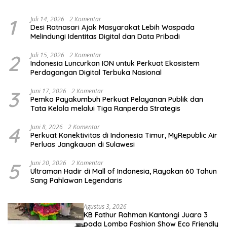
1
Juli 14, 2026
2 Komentar
Desi Ratnasari Ajak Masyarakat Lebih Waspada
Melindungi Identitas Digital dan Data Pribadi
2
Juli 15, 2026
2 Komentar
Indonesia Luncurkan ION untuk Perkuat Ekosistem
Perdagangan Digital Terbuka Nasional
3
Juni 17, 2026
2 Komentar
Pemko Payakumbuh Perkuat Pelayanan Publik dan
Tata Kelola melalui Tiga Ranperda Strategis
4
Juni 8, 2026
2 Komentar
Perkuat Konektivitas di Indonesia Timur, MyRepublic Air
Perluas Jangkauan di Sulawesi
5
Juni 20, 2026
2 Komentar
Ultraman Hadir di Mall of Indonesia, Rayakan 60 Tahun
Sang Pahlawan Legendaris
Agustus 3, 2026
KB Fathur Rahman Kantongi Juara 3
pada Lomba Fashion Show Eco Friendly