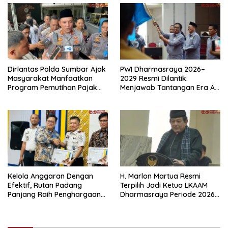
Dirlantas Polda Sumbar Ajak
PWI Dharmasraya 2026–
Masyarakat Manfaatkan
2029 Resmi Dilantik:
Program Pemutihan Pajak
Menjawab Tantangan Era AI
Kendaraan Bermotor 2026
dengan Integritas dan
Kolaborasi
Kelola Anggaran Dengan
H. Marlon Martua Resmi
Efektif, Rutan Padang
Terpilih Jadi Ketua LKAAM
Panjang Raih Penghargaan
Dharmasraya Periode 2026–
IKPA Sempurna pada KPPN
2031
Bukittinggi Awards 2026