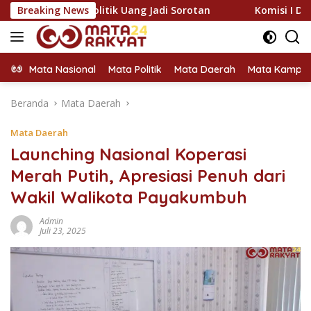
Langsung
ak Politik Uang Jadi Sorotan
Breaking News
Komisi I DPR RI: Transform
ke
konten
Mata Nasional
Mata Politik
Mata Daerah
Mata Kampu
Beranda
Mata Daerah
Mata Daerah
Launching Nasional Koperasi
Merah Putih, Apresiasi Penuh dari
Wakil Walikota Payakumbuh
Admin
Juli 23, 2025