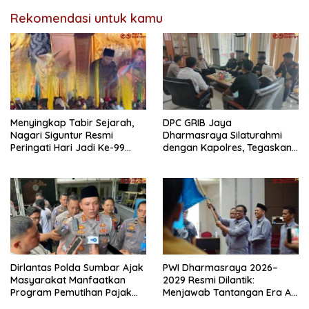
Rekomendasi untuk kamu
Menyingkap Tabir Sejarah,
DPC GRIB Jaya
Nagari Siguntur Resmi
Dharmasraya Silaturahmi
Peringati Hari Jadi Ke-99
dengan Kapolres, Tegaskan
Secara Perdana
Komitmen Sinergi Menjaga
Kondusifitas Daerah
Dirlantas Polda Sumbar Ajak
PWI Dharmasraya 2026–
Masyarakat Manfaatkan
2029 Resmi Dilantik:
Program Pemutihan Pajak
Menjawab Tantangan Era AI
Kendaraan Bermotor 2026
dengan Integritas dan