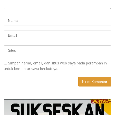
Simpan nama, email, dan situs web saya pada peramban ini
untuk komentar saya berikutnya.
A
l
t
e
r
n
a