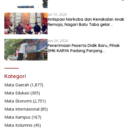
Juli 10, 2026
Antispasi Narkoba dan Kenakalan Anak
Remaja, Nagari Batu Taba gelar
festival Babaliak Ka Surau
Juni 26, 2026
Penerimaan Peserta Didik Baru, Pihak
SMK KARYA Padang Panjang
Promosikan ke Masyarakat Pabasko
Kategori
Mata Daerah
(1,877)
Mata Edukasi
(305)
Mata Ekonomi
(2,751)
Mata Internasional
(85)
Mata Kampus
(167)
Mata Kolumnis
(45)