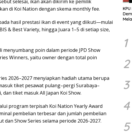
but selesai, ikan akan dikirim ke pemilik
pkan di Koi Nation dengan skema monthly fee.
KPU
Demo
Mela
da hasil prestasi ikan di event yang diikuti—mulai
Per
S & Best Variety, hingga Juara 1–5 di setiap size,
dala
Pemi
1
ali menyumbang poin dalam periode JPD Show
Series Winners, yaitu owner dengan total poin
2
eries 2026–2027 menyiapkan hadiah utama berupa
3
termasuk tiket pesawat pulang–pergi Surabaya–
, dan tiket masuk All Japan Koi Show.
4
alui program terpisah Koi Nation Yearly Award
minal pembelian terbesar dan jumlah pembelian
t dan Show Series selama periode 2026-2027.
5