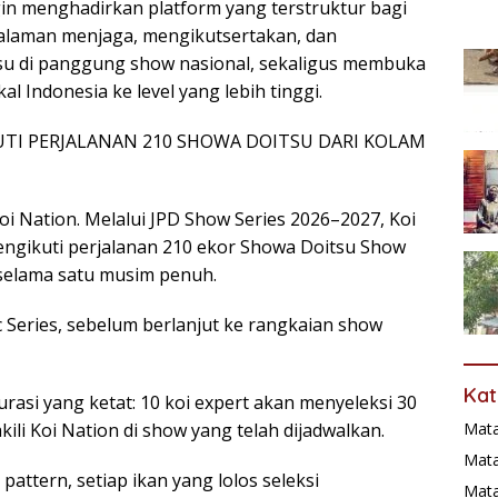
gin menghadirkan platform yang terstruktur bagi
laman menjaga, mengikutsertakan, dan
 di panggung show nasional, sekaligus membuka
al Indonesia ke level yang lebih tinggi.
KUTI PERJALANAN 210 SHOWA DOITSU DARI KOLAM
i Nation. Melalui JPD Show Series 2026–2027, Koi
ngikuti perjalanan 210 ekor Showa Doitsu Show
w selama satu musim penuh.
c Series, sebelum berlanjut ke rangkaian show
Kat
kurasi yang ketat: 10 koi expert akan menyeleksi 30
Mat
li Koi Nation di show yang telah dijadwalkan.
Mata
 pattern, setiap ikan yang lolos seleksi
Mat