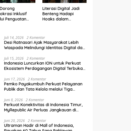
 Dorong
Literasi Digital Jadi
krasi Inklusif
Benteng Hadapi
lui Penguatan
Hoaks dalam
an Perempuan
Pendidikan Pemilih
m Pendidikan
Berkelanjutan
lih
Juli 14, 2026
2 Komentar
Desi Ratnasari Ajak Masyarakat Lebih
Waspada Melindungi Identitas Digital dan
Data Pribadi
Juli 15, 2026
2 Komentar
Indonesia Luncurkan ION untuk Perkuat
Ekosistem Perdagangan Digital Terbuka
Nasional
Juni 17, 2026
2 Komentar
Pemko Payakumbuh Perkuat Pelayanan
Publik dan Tata Kelola melalui Tiga
Ranperda Strategis
Juni 8, 2026
2 Komentar
Perkuat Konektivitas di Indonesia Timur,
MyRepublic Air Perluas Jangkauan di
Sulawesi
Juni 20, 2026
2 Komentar
Ultraman Hadir di Mall of Indonesia,
Rayakan 60 Tahun Sang Pahlawan