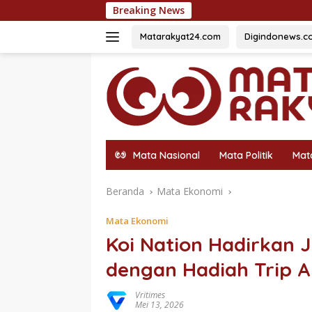
Langsung
Breaking News
54 Sisw
ke
konten
Matarakyat24.com
Digindonews.c
Mata Nasional
Mata Politik
Mat
Beranda
Mata Ekonomi
Mata Ekonomi
Koi Nation Hadirkan 
dengan Hadiah Trip A
Vritimes
Mei 13, 2026