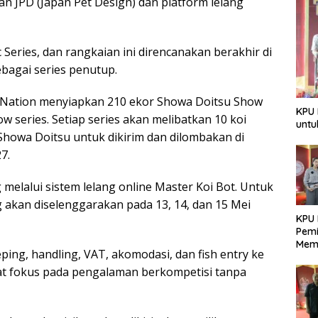
n JPD (Japan Pet Design) dan platform lelang
 Series, dan rangkaian ini direncanakan berakhir di
ebagai series penutup.
 Nation menyiapkan 210 ekor Showa Doitsu Show
KPU 
w series. Setiap series akan melibatkan 10 koi
untu
Showa Doitsu untuk dikirim dan dilombakan di
7.
g melalui sistem lelang online Master Koi Bot. Untuk
g akan diselenggarakan pada 13, 14, dan 15 Mei
KPU 
Pemi
Mem
ing, handling, VAT, akomodasi, dan fish entry ke
Dem
Berk
at fokus pada pengalaman berkompetisi tanpa