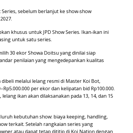
c Series, sebelum berlanjut ke show‑show
2027.
kan khusus untuk JPD Show Series. Ikan‑ikan ini
sing untuk satu series.
milih 30 ekor Showa Doitsu yang dinilai siap
andar penilaian yang mengedepankan kualitas
ibeli melalui lelang resmi di Master Koi Bot,
–Rp5.000.000 per ekor dan kelipatan bid Rp100.000.
lelang ikan akan dilaksanakan pada 13, 14, dan 15
eluruh kebutuhan show: biaya keeping, handling,
how terkait. Setelah rangkaian series yang
 owner atau dapat tetap dititip di Koi Nation dengan