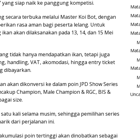
 yang siap naik ke panggung kompetisi.
Mata
Mat
ang secara terbuka melalui Master Koi Bot, dengan
Mata
ikan rasa aman bagi peserta lelang. Untuk
 ikan akan dilaksanakan pada 13, 14, dan 15 Mei
Mata
M
Mata
ng tidak hanya mendapatkan ikan, tetapi juga
M
g, handling, VAT, akomodasi, hingga entry ticket
Mata
g dibayarkan.
M
kan akan dikonversi ke dalam poin JPD Show Series
M
encakup Champion, Male Champion & RGC, BIS &
Unca
agai size.
 satu kali selama musim, sehingga pemilihan series
rik dari perjalanan ini.
akumulasi poin tertinggi akan dinobatkan sebagai