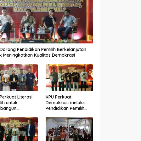
Dorong Pendidikan Pemilih Berkelanjutan
k Meningkatkan Kualitas Demokrasi
Perkuat Literasi
KPU Perkuat
lih untuk
Demokrasi melalui
bangun
Pendidikan Pemilih
okrasi yang
Berkelanjutan bagi
ualitas
Kelompok Rentan,
Marjinal, dan Pemula