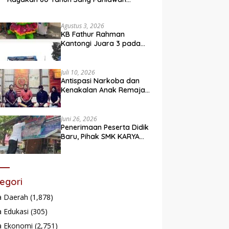
Legendaris
Agustus 3, 2026
KB Fathur Rahman
Kantongi Juara 3 pada
Lomba Fashion Show Eco
Friendly
Juli 10, 2026
Antispasi Narkoba dan
Kenakalan Anak Remaja,
Nagari Batu Taba gelar
festival Babaliak Ka
Surau
Juni 26, 2026
Penerimaan Peserta Didik
Baru, Pihak SMK KARYA
Padang Panjang
Promosikan ke
Masyarakat Pabasko
egori
a Daerah
(1,878)
 Edukasi
(305)
a Ekonomi
(2,751)