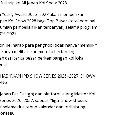
ull trip ke All Japan Koi Show 2028.
on Yearly Award 2026–2027 akan memberikan
apan Koi Show 2028 bagi Top Buyer (total nominal
jumlah pembelian ikan terbanyak) selama program
026-2027.
tion berharap para penghobi tidak hanya “memiliki”
erunya melihat ikan mereka bertanding,
n dari cerita besar perkembangan koi lokal
nal.
: HADIRKAN JPD SHOW SERIES 2026–2027, SHOWA
ANG
Japan Pet Design) dan platform lelang Master Koi
eries 2026–2027, sebuah “liga” show khusus
ar selama dua tahun kalender dan terhubung
onesia.