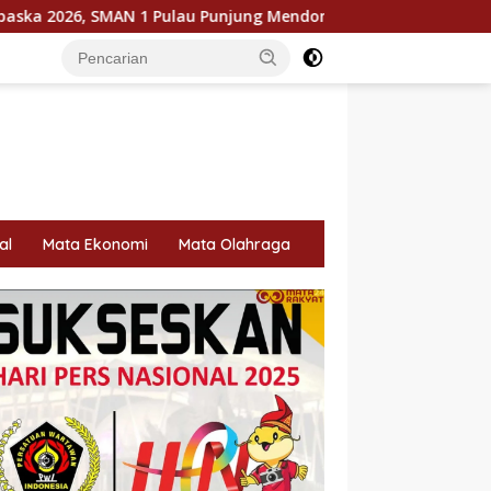
 Pulau Punjung Mendominasi
KPU Dorong Pemilih Cerdas,
al
Mata Ekonomi
Mata Olahraga