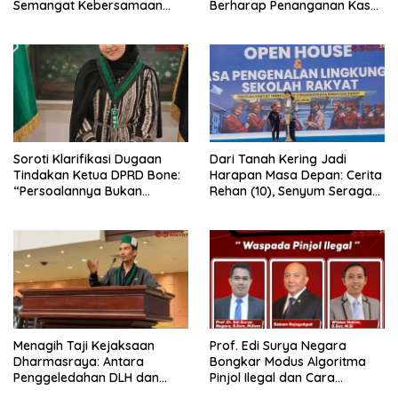
Semangat Kebersamaan
Berharap Penanganan Kasus
Lewat Pesta Rakyat
Dugaan Penganiayaan
Berjalan Profesional
Soroti Klarifikasi Dugaan
Dari Tanah Kering Jadi
Tindakan Ketua DPRD Bone:
Harapan Masa Depan: Cerita
“Persoalannya Bukan
Rehan (10), Senyum Seragam
Bosara, Tetapi Etika
Pertama, dan Cita-Cita Jadi
Kepemimpinan”
Prajurit TNI
Menagih Taji Kejaksaan
Prof. Edi Surya Negara
Dharmasraya: Antara
Bongkar Modus Algoritma
Penggeledahan DLH dan
Pinjol Ilegal dan Cara
“Tabir Misteri” Kasus Lama
Melindungi Data Pribadi