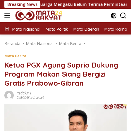
Langsung
, Keluarga Mengaku Belum Terima Permintaan Maaf
Breaking News
Duku
ke
konten
Mata Nasional
Mata Politik
Mata Daerah
Mata Kampu
Beranda
Mata Nasional
Mata Berita
Mata Berita
Ketua PGX Agung Suprio Dukung
Program Makan Siang Bergizi
Gratis Prabowo-Gibran
Redaksi 1
Oktober 30, 2024