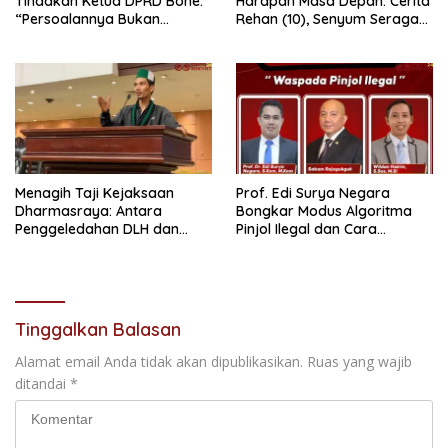
Tindakan Ketua DPRD Bone:
Harapan Masa Depan: Cerita
“Persoalannya Bukan
Rehan (10), Senyum Seragam
Bosara, Tetapi Etika
Pertama, dan Cita-Cita Jadi
Kepemimpinan”
Prajurit TNI
Menagih Taji Kejaksaan
Prof. Edi Surya Negara
Dharmasraya: Antara
Bongkar Modus Algoritma
Penggeledahan DLH dan
Pinjol Ilegal dan Cara
“Tabir Misteri” Kasus Lama
Melindungi Data Pribadi
Tinggalkan Balasan
Alamat email Anda tidak akan dipublikasikan.
Ruas yang wajib
ditandai
*