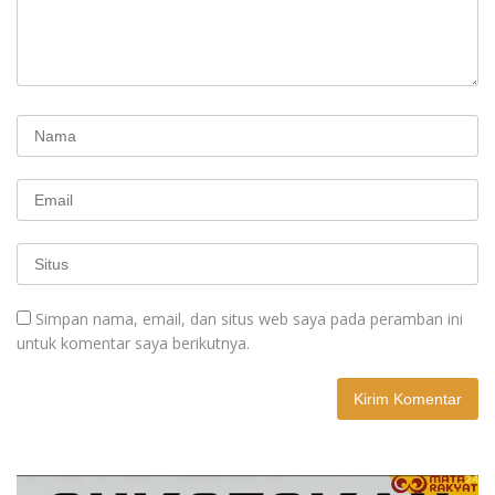
Simpan nama, email, dan situs web saya pada peramban ini
untuk komentar saya berikutnya.
A
l
t
e
r