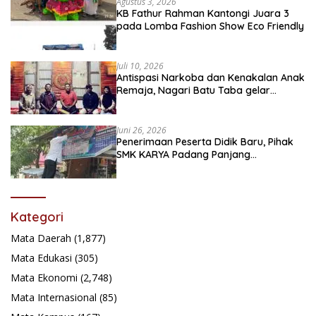
Agustus 3, 2026
KB Fathur Rahman Kantongi Juara 3
pada Lomba Fashion Show Eco Friendly
Juli 10, 2026
Antispasi Narkoba dan Kenakalan Anak
Remaja, Nagari Batu Taba gelar
festival Babaliak Ka Surau
Juni 26, 2026
Penerimaan Peserta Didik Baru, Pihak
SMK KARYA Padang Panjang
Promosikan ke Masyarakat Pabasko
Kategori
Mata Daerah
(1,877)
Mata Edukasi
(305)
Mata Ekonomi
(2,748)
Mata Internasional
(85)