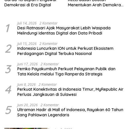
Demokrasi di Era Digital
Menentukan Arah Demokrasi
Indonesia
1
Juli 14, 2026
2 Komentar
Desi Ratnasari Ajak Masyarakat Lebih Waspada
Melindungi Identitas Digital dan Data Pribadi
2
Juli 15, 2026
2 Komentar
Indonesia Luncurkan ION untuk Perkuat Ekosistem
Perdagangan Digital Terbuka Nasional
3
Juni 17, 2026
2 Komentar
Pemko Payakumbuh Perkuat Pelayanan Publik dan
Tata Kelola melalui Tiga Ranperda Strategis
4
Juni 8, 2026
2 Komentar
Perkuat Konektivitas di Indonesia Timur, MyRepublic Air
Perluas Jangkauan di Sulawesi
5
Juni 20, 2026
2 Komentar
Ultraman Hadir di Mall of Indonesia, Rayakan 60 Tahun
Sang Pahlawan Legendaris