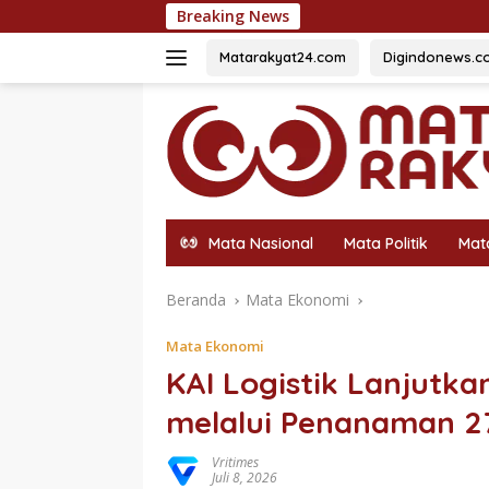
Langsung
Breaking News
Fazzio Sunset Blu
ke
konten
Matarakyat24.com
Digindonews.c
Mata Nasional
Mata Politik
Mat
Beranda
Mata Ekonomi
Mata Ekonomi
KAI Logistik Lanjutk
melalui Penanaman 2
Vritimes
Juli 8, 2026