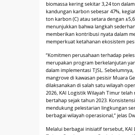
biomassa kering sekitar 3,24 ton dal
kandungan karbon sebesar 47%, kegiat
ton karbon (C) atau setara dengan ±5,
menunjukkan bahwa langkah sederhan
memberikan kontribusi nyata dalam me
memperkuat ketahanan ekosistem pesis
“Komitmen perusahaan terhadap peles
merupakan program berkelanjutan yan
dalam implementasi TJSL. Sebelumnya, 
mangrove di kawasan pesisir Muara G
dilaksanakan di salah satu wilayah op
2026, KAI Logistik Wilayah Timur telah
bertahap sejak tahun 2023. Konsisten
mendukung pelestarian lingkungan ser
berbagai wilayah operasional,” jelas Dw
Melalui berbagai inisiatif tersebut, KA