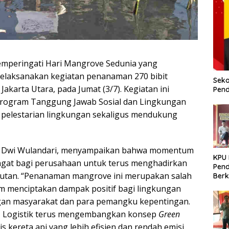
mperingati Hari Mangrove Sedunia yang
ik melaksanakan kegiatan penanaman 270 bibit
Seko
akarta Utara, pada Jumat (3/7). Kegiatan ini
Pend
program Tanggung Jawab Sosial dan Lingkungan
 pelestarian lingkungan sekaligus mendukung
tik, Dwi Wulandari, menyampaikan bahwa momentum
KPU
ngat bagi perusahaan untuk terus menghadirkan
Pend
jutan. “Penanaman mangrove ini merupakan salah
Berk
Meni
m menciptakan dampak positif bagi lingkungan
Dem
gan masyarakat dan para pemangku kepentingan.
AI Logistik terus mengembangkan konsep
Green
is kereta api yang lebih efisien dan rendah emisi,