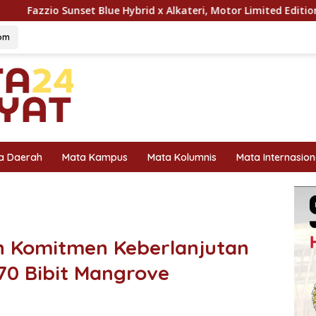
e Hybrid x Alkateri, Motor Limited Edition Buat Nyempurnain L
om
a Daerah
Mata Kampus
Mata Kolumnis
Mata Internasion
an Komitmen Keberlanjutan
70 Bibit Mangrove