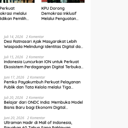
Perkuat
KPU Dorong
krasi melalui
Demokrasi Inklusif
idikan Pemilih
Melalui Penguatan
elanjutan bagi
Peran Perempuan
mpok Rentan,
dalam Pendidikan
inal, dan Pemula
Pemilih
Juli 14, 2026
2 Komentar
Desi Ratnasari Ajak Masyarakat Lebih
Waspada Melindungi Identitas Digital dan
Data Pribadi
Juli 15, 2026
2 Komentar
Indonesia Luncurkan ION untuk Perkuat
Ekosistem Perdagangan Digital Terbuka
Nasional
Juni 17, 2026
2 Komentar
Pemko Payakumbuh Perkuat Pelayanan
Publik dan Tata Kelola melalui Tiga
Ranperda Strategis
Juli 20, 2026
2 Komentar
Belajar dari ONDC India: Membuka Model
Bisnis Baru bagi Ekonomi Digital
Indonesia
Juni 20, 2026
2 Komentar
Ultraman Hadir di Mall of Indonesia,
Rayakan 60 Tahun Sang Pahlawan