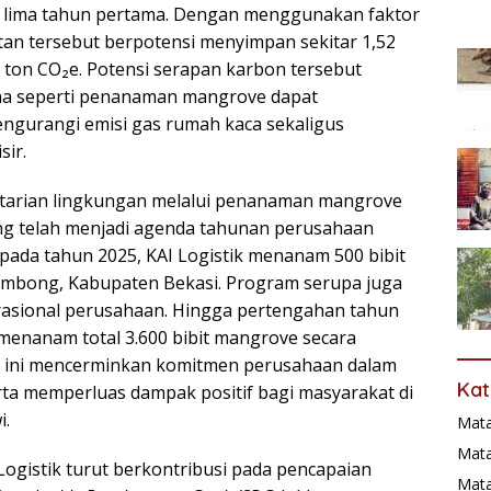
am lima tahun pertama. Dengan menggunakan faktor
an tersebut berpotensi menyimpan sekitar 1,52
6 ton CO₂e. Potensi serapan karbon tersebut
a seperti penanaman mangrove dapat
ngurangi emisi gas rumah kaca sekaligus
ir.
tarian lingkungan melalui penanaman mangrove
g telah menjadi agenda tahunan perusahaan
pada tahun 2025, KAI Logistik menanam 500 bibit
embong, Kabupaten Bekasi. Program serupa juga
erasional perusahaan. Hingga pertengahan tahun
 menanam total 3.600 bibit mangrove secara
si ini mencerminkan komitmen perusahaan dalam
Kat
ta memperluas dampak positif bagi masyarakat di
i.
Mat
Mata
I Logistik turut berkontribusi pada pencapaian
Mat