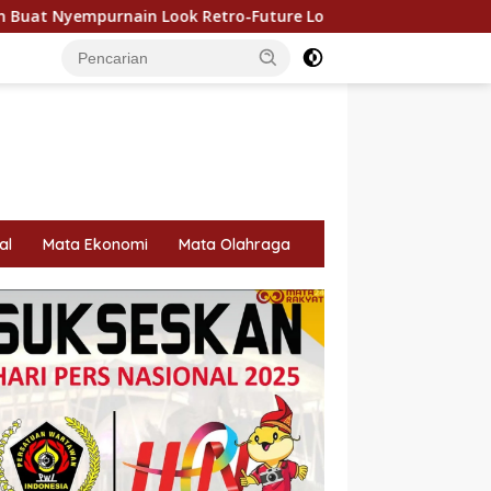
ook Retro-Future Lo
500 Bendera Merah Putih Dibagika
al
Mata Ekonomi
Mata Olahraga