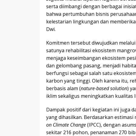
serta diimbangi dengan berbagai inisia
bahwa pertumbuhan bisnis perusahaan
kelestarian lingkungan dan memberikan
Dwi.
Komitmen tersebut diwujudkan melalui 
satunya rehabilitasi ekosistem mangro
menjaga keseimbangan ekosistem pesisir
dan gelombang pasang, menjadi habitat
berfungsi sebagai salah satu ekosi
karbon yang tinggi. Oleh karena itu, r
berbasis alam (
nature-based solution
) y
iklim sekaligus meningkatkan kualitas 
Dampak positif dari kegiatan ini juga 
yang dihasilkan. Berdasarkan estima
on Climate Change
(IPCC), dengan asums
sekitar 216 pohon, penanaman 270 bi