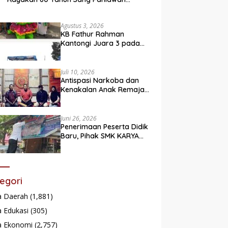
Legendaris
Agustus 3, 2026
KB Fathur Rahman
Kantongi Juara 3 pada
Lomba Fashion Show Eco
Friendly
Juli 10, 2026
Antispasi Narkoba dan
Kenakalan Anak Remaja,
Nagari Batu Taba gelar
festival Babaliak Ka
Surau
Juni 26, 2026
Penerimaan Peserta Didik
Baru, Pihak SMK KARYA
Padang Panjang
Promosikan ke
Masyarakat Pabasko
egori
a Daerah
(1,881)
 Edukasi
(305)
a Ekonomi
(2,757)