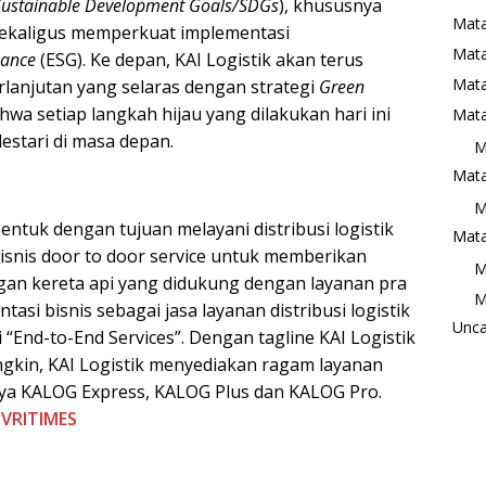
Sustainable Development Goals/SDGs
), khususnya
Mata
 sekaligus memperkuat implementasi
Mat
nance
(ESG). Ke depan, KAI Logistik akan terus
Mata
anjutan yang selaras dengan strategi
Green
wa setiap langkah hijau yang dilakukan hari ini
Mata
lestari di masa depan.
M
Mata
M
ibentuk dengan tujuan melayani distribusi logistik
Mata
isnis door to door service untuk memberikan
M
gan kereta api yang didukung dengan layanan pra
M
tasi bisnis sebagai jasa layanan distribusi logistik
Unca
ui “End-to-End Services”. Dengan tagline KAI Logistik
ngkin, KAI Logistik menyediakan ragam layanan
anya KALOG Express, KALOG Plus dan KALOG Pro.
i
VRITIMES