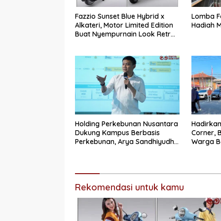
Fazzio Sunset Blue Hybrid x
Lomba F
Alkateri, Motor Limited Edition
Hadiah M
Buat Nyempurnain Look Retro-
Future Lo
Holding Perkebunan Nusantara
Hadirkan
Dukung Kampus Berbasis
Corner, 
Perkebunan, Arya Sandhiyudha
Warga Ba
Jadi Mahasiswa Angkatan
Impian
Pertama Magister ITSI
Rekomendasi untuk kamu