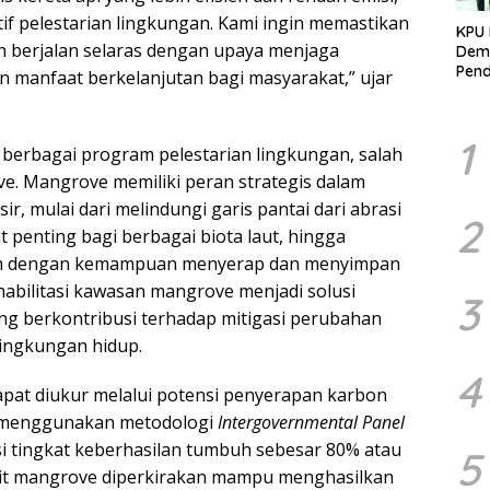
tif pelestarian lingkungan. Kami ingin memastikan
KPU 
 berjalan selaras dengan upaya menjaga
Demo
Pend
 manfaat berkelanjutan bagi masyarakat,” ujar
Berk
Kelo
Marj
1
berbagai program pelestarian lingkungan, salah
ve. Mangrove memiliki peran strategis dalam
, mulai dari melindungi garis pantai dari abrasi
2
 penting bagi berbagai biota laut, hingga
stem dengan kemampuan menyerap dan menyimpan
ehabilitasi kawasan mangrove menjadi solusi
3
ang berkontribusi terhadap mitigasi perubahan
lingkungan hidup.
4
dapat diukur melalui potensi penyerapan karbon
si menggunakan metodologi
Intergovernmental Panel
i tingkat keberhasilan tumbuh sebesar 80% atau
5
bit mangrove diperkirakan mampu menghasilkan