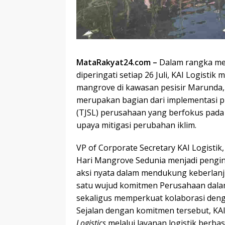
MataRakyat24.com –
Dalam rangka me
diperingati setiap 26 Juli, KAI Logist
mangrove di kawasan pesisir Marunda, J
merupakan bagian dari implementasi 
(TJSL) perusahaan yang berfokus pada
upaya mitigasi perubahan iklim.
VP of Corporate Secretary KAI Logis
Hari Mangrove Sedunia menjadi pengi
aksi nyata dalam mendukung keberlan
satu wujud komitmen Perusahaan dala
sekaligus memperkuat kolaborasi den
Sejalan dengan komitmen tersebut, K
Logistics
melalui layanan logistik berbas