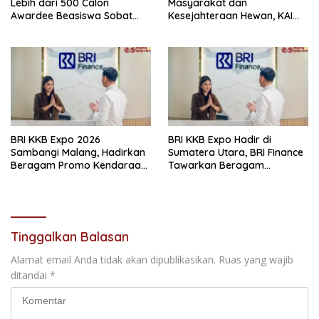
Lebih dari 500 Calon
Masyarakat dan
Awardee Beasiswa Sobat
Kesejahteraan Hewan, KAI
Bumi Hadapi Tahap
Logistik Layani Lebih dari 90
Wawancara
Ribu Hewan Peliharaan pada
Semester I 2026
BRI KKB Expo 2026
BRI KKB Expo Hadir di
Sambangi Malang, Hadirkan
Sumatera Utara, BRI Finance
Beragam Promo Kendaraan
Tawarkan Beragam
dan Pembiayaan
Keuntungan Pembiayaan
Kendaraan
Tinggalkan Balasan
Alamat email Anda tidak akan dipublikasikan.
Ruas yang wajib
ditandai
*