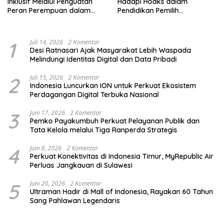
Inklusif Melalui Penguatan
Hadapi Hoaks dalam
Peran Perempuan dalam
Pendidikan Pemilih
Pendidikan Pemilih
Berkelanjutan
1
Juli 14, 2026
2 Komentar
Desi Ratnasari Ajak Masyarakat Lebih Waspada
Melindungi Identitas Digital dan Data Pribadi
2
Juli 15, 2026
2 Komentar
Indonesia Luncurkan ION untuk Perkuat Ekosistem
Perdagangan Digital Terbuka Nasional
3
Juni 17, 2026
2 Komentar
Pemko Payakumbuh Perkuat Pelayanan Publik dan
Tata Kelola melalui Tiga Ranperda Strategis
4
Juni 8, 2026
2 Komentar
Perkuat Konektivitas di Indonesia Timur, MyRepublic Air
Perluas Jangkauan di Sulawesi
5
Juni 20, 2026
2 Komentar
Ultraman Hadir di Mall of Indonesia, Rayakan 60 Tahun
Sang Pahlawan Legendaris