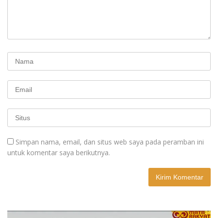
Simpan nama, email, dan situs web saya pada peramban ini
untuk komentar saya berikutnya.
A
l
t
e
r