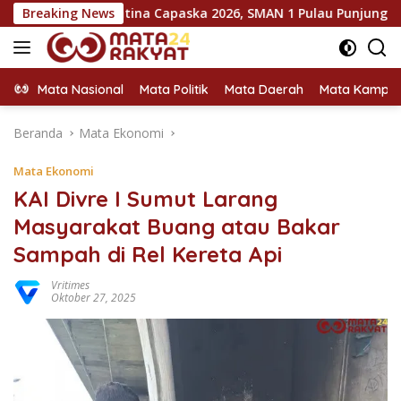
Langsung
arantina Capaska 2026, SMAN 1 Pulau Punjung Mendominasi
Breaking News
ke
konten
Mata Nasional
Mata Politik
Mata Daerah
Mata Kampu
Beranda
Mata Ekonomi
Mata Ekonomi
KAI Divre I Sumut Larang
Masyarakat Buang atau Bakar
Sampah di Rel Kereta Api
Vritimes
Oktober 27, 2025