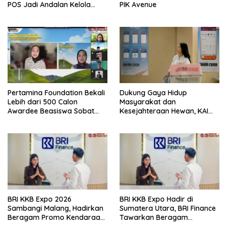
POS Jadi Andalan Kelola
PIK Avenue
Transaksi dan Stok
Pertamina Foundation Bekali
Dukung Gaya Hidup
Lebih dari 500 Calon
Masyarakat dan
Awardee Beasiswa Sobat
Kesejahteraan Hewan, KAI
Bumi Hadapi Tahap
Logistik Layani Lebih dari 90
Wawancara
Ribu Hewan Peliharaan pada
Semester I 2026
BRI KKB Expo 2026
BRI KKB Expo Hadir di
Sambangi Malang, Hadirkan
Sumatera Utara, BRI Finance
Beragam Promo Kendaraan
Tawarkan Beragam
dan Pembiayaan
Keuntungan Pembiayaan