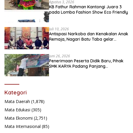
Agustus 3, 2026
KB Fathur Rahman Kantongi Juara 3
pada Lomba Fashion Show Eco Friendly
Juli 10, 2026
Antispasi Narkoba dan Kenakalan Anak
Remaja, Nagari Batu Taba gelar
festival Babaliak Ka Surau
Juni 26, 2026
Penerimaan Peserta Didik Baru, Pihak
SMK KARYA Padang Panjang
Promosikan ke Masyarakat Pabasko
Kategori
Mata Daerah
(1,878)
Mata Edukasi
(305)
Mata Ekonomi
(2,751)
Mata Internasional
(85)