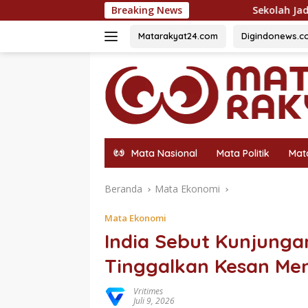
Langsung
Sekolah Jadi Benteng SDM, Integrasi Gizi
Breaking News
ke
konten
Matarakyat24.com
Digindonews.c
Mata Nasional
Mata Politik
Mat
Beranda
Mata Ekonomi
Mata Ekonomi
India Sebut Kunjunga
Tinggalkan Kesan Me
Vritimes
Juli 9, 2026