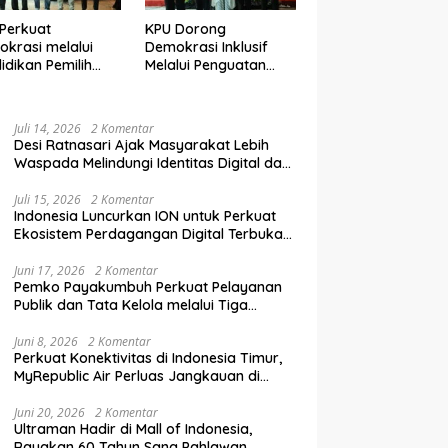
Perkuat
KPU Dorong
krasi melalui
Demokrasi Inklusif
idikan Pemilih
Melalui Penguatan
elanjutan bagi
Peran Perempuan
mpok Rentan,
dalam Pendidikan
inal, dan Pemula
Pemilih
Juli 14, 2026
2 Komentar
Desi Ratnasari Ajak Masyarakat Lebih
Waspada Melindungi Identitas Digital dan
Data Pribadi
Juli 15, 2026
2 Komentar
Indonesia Luncurkan ION untuk Perkuat
Ekosistem Perdagangan Digital Terbuka
Nasional
Juni 17, 2026
2 Komentar
Pemko Payakumbuh Perkuat Pelayanan
Publik dan Tata Kelola melalui Tiga
Ranperda Strategis
Juni 8, 2026
2 Komentar
Perkuat Konektivitas di Indonesia Timur,
MyRepublic Air Perluas Jangkauan di
Sulawesi
Juni 20, 2026
2 Komentar
Ultraman Hadir di Mall of Indonesia,
Rayakan 60 Tahun Sang Pahlawan