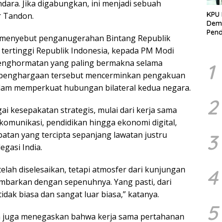
dara. Jika digabungkan, ini menjadi sebuah
KPU 
r Tandon.
Demo
Pend
 menyebut penganugerahan Bintang Republik
Berk
tertinggi Republik Indonesia, kepada PM Modi
Kelo
Marj
 penghormatan yang paling bermakna selama
1
 penghargaan tersebut mencerminkan pengakuan
alam memperkuat hubungan bilateral kedua negara.
2
 kesepakatan strategis, mulai dari kerja sama
komunikasi, pendidikan hingga ekonomi digital,
an yang tercipta sepanjang lawatan justru
3
egasi India.
elah diselesaikan, tetapi atmosfer dari kunjungan
4
ambarkan dengan sepenuhnya. Yang pasti, dari
idak biasa dan sangat luar biasa,” katanya.
5
 juga menegaskan bahwa kerja sama pertahanan