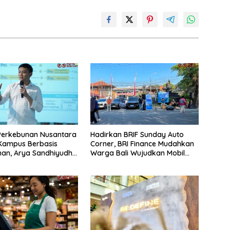
Perkebunan Nusantara
Hadirkan BRIF Sunday Auto
Kampus Berbasis
Corner, BRI Finance Mudahkan
an, Arya Sandhiyudha
Warga Bali Wujudkan Mobil
hasiswa Angkatan
Impian
Magister ITSI