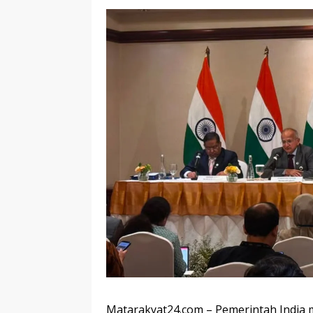
Matarakyat24.com –
Pemerintah India 