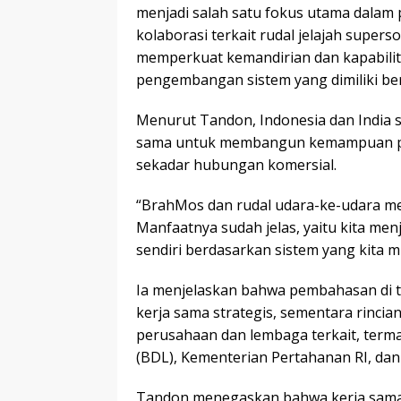
menjadi salah satu fokus utama dala
kolaborasi terkait rudal jelajah super
memperkuat kemandirian dan kapabilit
pengembangan sistem yang dimiliki be
Menurut Tandon, Indonesia dan India 
sama untuk membangun kemampuan per
sekadar hubungan komersial.
“BrahMos dan rudal udara-ke-udara me
Manfaatnya sudah jelas, yaitu kita me
sendiri berdasarkan sistem yang kita mil
Ia menjelaskan bahwa pembahasan di t
kerja sama strategis, sementara rincian
perusahaan dan lembaga terkait, term
(BDL), Kementerian Pertahanan RI, dan
Tandon menegaskan bahwa kerja sama 