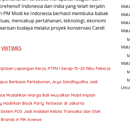
ehensif Indonesia dan India yang telah terjalin
Mata
an PM Modi ke Indonesia berhasil membuka babak
Mat
 luas, mencakup pertahanan, teknologi, ekonomi
Mata
n warisan budaya melalui proyek konservasi Candi
Mata
M
Mata
i
VRITIMES
M
Mata
ptaan Lapangan Kerja, PTPN I Serap 15–20 Ribu Pekerja
M
M
pus Berbasis Perkebunan, Arya Sandhiyudha Jadi
Unca
ance Mudahkan Warga Bali Wujudkan Mobil Impian
ry Hadirkan Block Party Terbesar di Jakarta
Sistem POS Jadi Andalan Kelola Transaksi dan Stok
 Brands in PIK Avenue