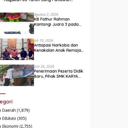
Legendaris
Agustus 3, 2026
KB Fathur Rahman
Kantongi Juara 3 pada
Lomba Fashion Show Eco
Friendly
Juli 10, 2026
Antispasi Narkoba dan
Kenakalan Anak Remaja,
Nagari Batu Taba gelar
festival Babaliak Ka
Surau
Juni 26, 2026
Penerimaan Peserta Didik
Baru, Pihak SMK KARYA
Padang Panjang
Promosikan ke
Masyarakat Pabasko
egori
a Daerah
(1,879)
 Edukasi
(305)
a Ekonomi
(2,755)