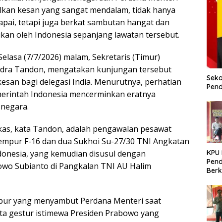
lkan kesan yang sangat mendalam, tidak hanya
apai, tetapi juga berkat sambutan hangat dan
an oleh Indonesia sepanjang lawatan tersebut.
Selasa (7/7/2026) malam, Sekretaris (Timur)
endra Tandon, mengatakan kunjungan tersebut
Seko
esan bagi delegasi India. Menurutnya, perhatian
Pend
erintah Indonesia mencerminkan eratnya
negara.
as, kata Tandon, adalah pengawalan pesawat
tempur F-16 dan dua Sukhoi Su-27/30 TNI Angkatan
KPU
donesia, yang kemudian disusul dengan
Pend
wo Subianto di Pangkalan TNI AU Halim
Berk
Meni
Dem
mpur yang menyambut Perdana Menteri saat
rta gestur istimewa Presiden Prabowo yang