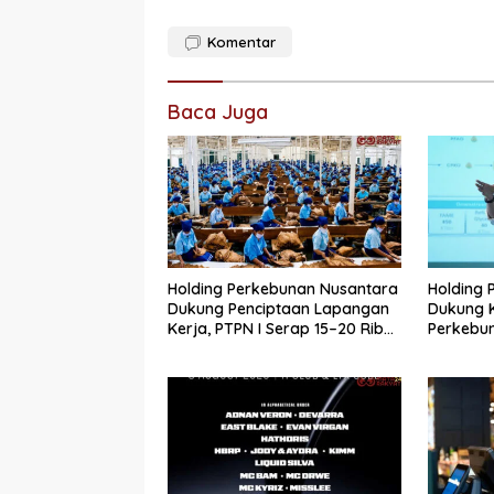
Komentar
Baca Juga
Holding Perkebunan Nusantara
Holding 
Dukung Penciptaan Lapangan
Dukung 
Kerja, PTPN I Serap 15–20 Ribu
Perkebun
Pekerja di Pabrik Tembakau
Jadi Ma
Pertama 