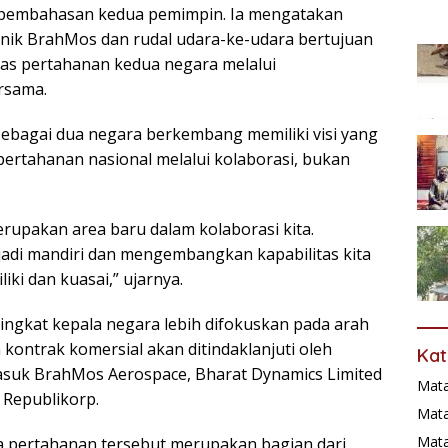
m pembahasan kedua pemimpin. Ia mengatakan
sonik BrahMos dan rudal udara-ke-udara bertujuan
as pertahanan kedua negara melalui
rsama.
sebagai dua negara berkembang memiliki visi yang
tahanan nasional melalui kolaborasi, bukan
rupakan area baru dalam kolaborasi kita.
njadi mandiri dan mengembangkan kapabilitas kita
iki dan kuasai,” ujarnya.
ingkat kepala negara lebih difokuskan pada arah
 kontrak komersial akan ditindaklanjuti oleh
Kat
asuk BrahMos Aerospace, Bharat Dynamics Limited
Mat
 Republikorp.
Mata
Mat
pertahanan tersebut merupakan bagian dari