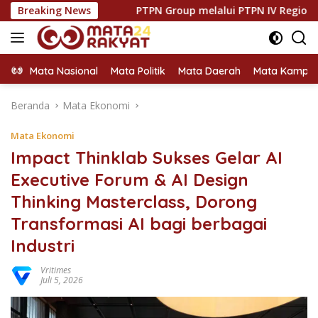
Langsung
ran
Breaking News
PTPN Group melalui PTPN IV Regional VII Dukung P
ke
konten
Mata Nasional
Mata Politik
Mata Daerah
Mata Kampu
Beranda
Mata Ekonomi
Mata Ekonomi
Impact Thinklab Sukses Gelar AI
Executive Forum & AI Design
Thinking Masterclass, Dorong
Transformasi AI bagi berbagai
Industri
Vritimes
Juli 5, 2026