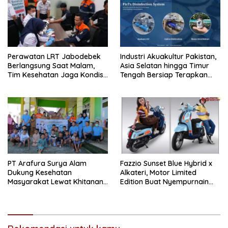
Perawatan LRT Jabodebek
Industri Akuakultur Pakistan,
Berlangsung Saat Malam,
Asia Selatan hingga Timur
Tim Kesehatan Jaga Kondisi
Tengah Bersiap Terapkan
Petugas
Solusi Terlengkap dari
Indonesia
PT Arafura Surya Alam
Fazzio Sunset Blue Hybrid x
Dukung Kesehatan
Alkateri, Motor Limited
Masyarakat Lewat Khitanan
Edition Buat Nyempurnain
Massal di Kotabunan
Look Retro-Future Lo