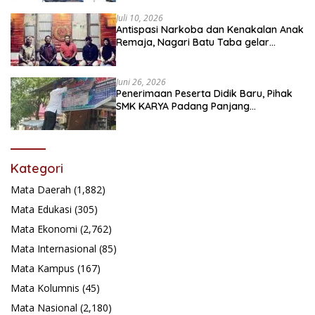
Juli 10, 2026
Antispasi Narkoba dan Kenakalan Anak
Remaja, Nagari Batu Taba gelar
festival Babaliak Ka Surau
Juni 26, 2026
Penerimaan Peserta Didik Baru, Pihak
SMK KARYA Padang Panjang
Promosikan ke Masyarakat Pabasko
Kategori
Mata Daerah
(1,882)
Mata Edukasi
(305)
Mata Ekonomi
(2,762)
Mata Internasional
(85)
Mata Kampus
(167)
Mata Kolumnis
(45)
Mata Nasional
(2,180)