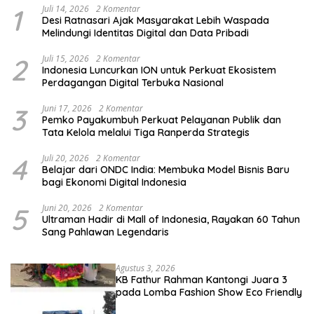
1
Juli 14, 2026
2 Komentar
Desi Ratnasari Ajak Masyarakat Lebih Waspada
Melindungi Identitas Digital dan Data Pribadi
2
Juli 15, 2026
2 Komentar
Indonesia Luncurkan ION untuk Perkuat Ekosistem
Perdagangan Digital Terbuka Nasional
3
Juni 17, 2026
2 Komentar
Pemko Payakumbuh Perkuat Pelayanan Publik dan
Tata Kelola melalui Tiga Ranperda Strategis
4
Juli 20, 2026
2 Komentar
Belajar dari ONDC India: Membuka Model Bisnis Baru
bagi Ekonomi Digital Indonesia
5
Juni 20, 2026
2 Komentar
Ultraman Hadir di Mall of Indonesia, Rayakan 60 Tahun
Sang Pahlawan Legendaris
Agustus 3, 2026
KB Fathur Rahman Kantongi Juara 3
pada Lomba Fashion Show Eco Friendly