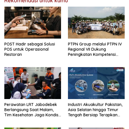
Rekomendasi untuk kamu
POST Hadir sebagai Solusi
PTPN Group melalui PTPN IV
POS untuk Operasional
Regional VII Dukung
Restoran
Peningkatan Kompetensi
Aparatur Perkebunan Lewat
Pelatihan Avenza Maps di
Way Kanan
Perawatan LRT Jabodebek
Industri Akuakultur Pakistan,
Berlangsung Saat Malam,
Asia Selatan hingga Timur
Tim Kesehatan Jaga Kondisi
Tengah Bersiap Terapkan
Petugas
Solusi Terlengkap dari
Indonesia