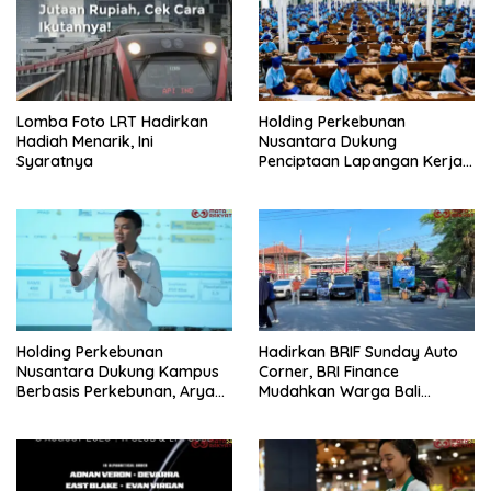
Lomba Foto LRT Hadirkan
Holding Perkebunan
Hadiah Menarik, Ini
Nusantara Dukung
Syaratnya
Penciptaan Lapangan Kerja,
PTPN I Serap 15–20 Ribu
Pekerja di Pabrik Tembakau
Holding Perkebunan
Hadirkan BRIF Sunday Auto
Nusantara Dukung Kampus
Corner, BRI Finance
Berbasis Perkebunan, Arya
Mudahkan Warga Bali
Sandhiyudha Jadi
Wujudkan Mobil Impian
Mahasiswa Angkatan
Pertama Magister ITSI