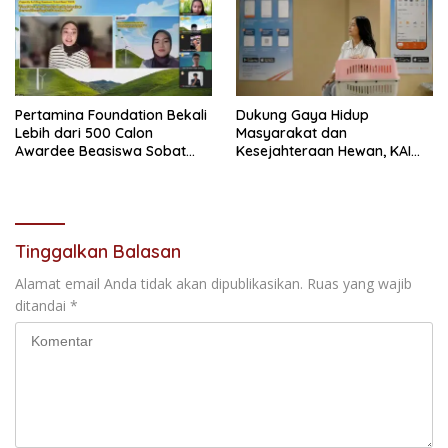
Pertamina Foundation Bekali
Dukung Gaya Hidup
Lebih dari 500 Calon
Masyarakat dan
Awardee Beasiswa Sobat
Kesejahteraan Hewan, KAI
Bumi Hadapi Tahap
Logistik Layani Lebih dari 90
Wawancara
Ribu Hewan Peliharaan pada
Semester I 2026
Tinggalkan Balasan
Alamat email Anda tidak akan dipublikasikan.
Ruas yang wajib
ditandai
*