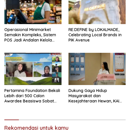
Operasional Minimarket
RE:DEFINE by LOKALMADE,
Semakin Kompleks, Sistem
Celebrating Local Brands in
POS Jadi Andalan Kelola
PIK Avenue
Transaksi dan Stok
Pertamina Foundation Bekali
Dukung Gaya Hidup
Lebih dari 500 Calon
Masyarakat dan
Awardee Beasiswa Sobat
Kesejahteraan Hewan, KAI
Bumi Hadapi Tahap
Logistik Layani Lebih dari 90
Wawancara
Ribu Hewan Peliharaan pada
Semester I 2026
Rekomendasi untuk kamu