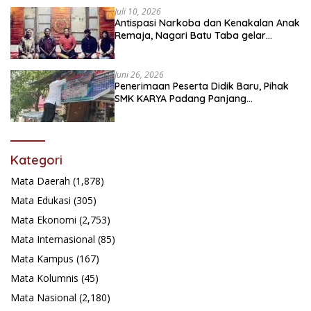
Juli 10, 2026
Antispasi Narkoba dan Kenakalan Anak
Remaja, Nagari Batu Taba gelar
festival Babaliak Ka Surau
Juni 26, 2026
Penerimaan Peserta Didik Baru, Pihak
SMK KARYA Padang Panjang
Promosikan ke Masyarakat Pabasko
Kategori
Mata Daerah
(1,878)
Mata Edukasi
(305)
Mata Ekonomi
(2,753)
Mata Internasional
(85)
Mata Kampus
(167)
Mata Kolumnis
(45)
Mata Nasional
(2,180)