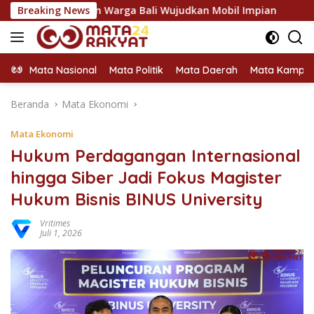
Langsung
hkan Warga Bali Wujudkan Mobil Impian
Breaking News
Rayakan 10 Tahu
ke
konten
Mata Nasional
Mata Politik
Mata Daerah
Mata Kampu
Beranda
Mata Ekonomi
Mata Ekonomi
Hukum Perdagangan Internasional
hingga Siber Jadi Fokus Magister
Hukum Bisnis BINUS University
Vritimes
Juli 1, 2026