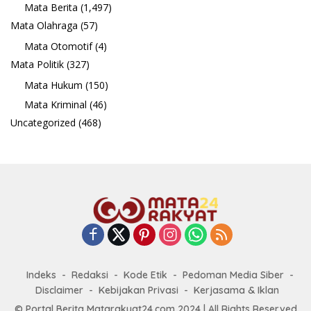
Mata Berita
(1,497)
Mata Olahraga
(57)
Mata Otomotif
(4)
Mata Politik
(327)
Mata Hukum
(150)
Mata Kriminal
(46)
Uncategorized
(468)
Indeks
Redaksi
Kode Etik
Pedoman Media Siber
Disclaimer
Kebijakan Privasi
Kerjasama & Iklan
© Portal Berita Matarakyat24.com 2024 | All Rights Reserved