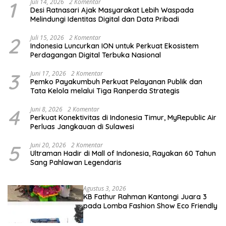
1
Juli 14, 2026
2 Komentar
Desi Ratnasari Ajak Masyarakat Lebih Waspada
Melindungi Identitas Digital dan Data Pribadi
2
Juli 15, 2026
2 Komentar
Indonesia Luncurkan ION untuk Perkuat Ekosistem
Perdagangan Digital Terbuka Nasional
3
Juni 17, 2026
2 Komentar
Pemko Payakumbuh Perkuat Pelayanan Publik dan
Tata Kelola melalui Tiga Ranperda Strategis
4
Juni 8, 2026
2 Komentar
Perkuat Konektivitas di Indonesia Timur, MyRepublic Air
Perluas Jangkauan di Sulawesi
5
Juni 20, 2026
2 Komentar
Ultraman Hadir di Mall of Indonesia, Rayakan 60 Tahun
Sang Pahlawan Legendaris
Agustus 3, 2026
KB Fathur Rahman Kantongi Juara 3
pada Lomba Fashion Show Eco Friendly