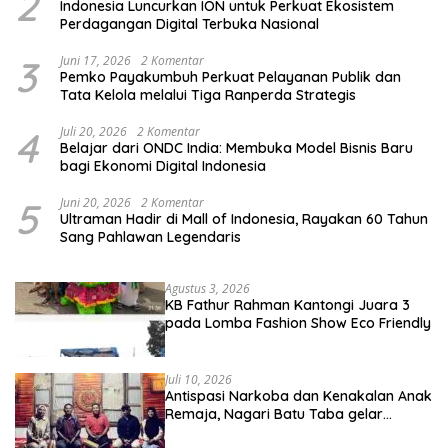
2
Indonesia Luncurkan ION untuk Perkuat Ekosistem
Perdagangan Digital Terbuka Nasional
3
Juni 17, 2026
2 Komentar
Pemko Payakumbuh Perkuat Pelayanan Publik dan
Tata Kelola melalui Tiga Ranperda Strategis
4
Juli 20, 2026
2 Komentar
Belajar dari ONDC India: Membuka Model Bisnis Baru
bagi Ekonomi Digital Indonesia
5
Juni 20, 2026
2 Komentar
Ultraman Hadir di Mall of Indonesia, Rayakan 60 Tahun
Sang Pahlawan Legendaris
Agustus 3, 2026
KB Fathur Rahman Kantongi Juara 3
pada Lomba Fashion Show Eco Friendly
Juli 10, 2026
Antispasi Narkoba dan Kenakalan Anak
Remaja, Nagari Batu Taba gelar
festival Babaliak Ka Surau