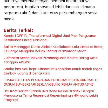
akhirnya mereka menjadi pembeli bukan hanya
penonton), buatlah sosmed lebih dari satu dimana
targetmu aktif, dan ikuti terus perkembangan sosial
media.
Berita Terkait
Komisi I DPR RI: Transformasi Digital Jadi Pilar Penguatan
Ketahanan Energi Nasional
Balita Meninggal Dunia Akibat Kecelakaan Lalu Lintas di Bone,
Keluarga Mengaku Belum Terima Permintaan Maaf
Zulmaeta Serap Inovasi Pembangunan dalam Dialog Kota
Tangguh APEKSI
Badko hmi riau kepri ultimatum kapoldaa untuk tindak tegas
tambak udang di bengkkalis
SOSIALISASI DAN PEMAPARAN PROGRAM KERJA KKN MAS DI
DUSUN SUMBERSARI BERLANGSUNG PENUH ANTUSIASME
HMI Komisariat Syariah IAIN Bone Resmi Dilantik Dengan
Mengusung Tema Regenrasi Kepeminpinan HMI yang Lebih
Progresif.