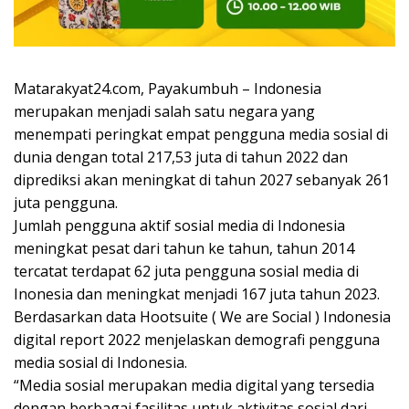
Matarakyat24.com, Payakumbuh – Indonesia
merupakan menjadi salah satu negara yang
menempati peringkat empat pengguna media sosial di
dunia dengan total 217,53 juta di tahun 2022 dan
diprediksi akan meningkat di tahun 2027 sebanyak 261
juta pengguna.
Jumlah pengguna aktif sosial media di Indonesia
meningkat pesat dari tahun ke tahun, tahun 2014
tercatat terdapat 62 juta pengguna sosial media di
Inonesia dan meningkat menjadi 167 juta tahun 2023.
Berdasarkan data Hootsuite ( We are Social ) Indonesia
digital report 2022 menjelaskan demografi pengguna
media sosial di Indonesia.
“Media sosial merupakan media digital yang tersedia
dengan berbagai fasilitas untuk aktivitas sosial dari