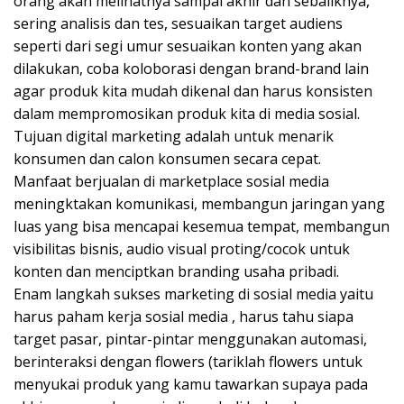
orang akan melihatnya sampai akhir dan sebaliknya,
sering analisis dan tes, sesuaikan target audiens
seperti dari segi umur sesuaikan konten yang akan
dilakukan, coba koloborasi dengan brand-brand lain
agar produk kita mudah dikenal dan harus konsisten
dalam mempromosikan produk kita di media sosial.
Tujuan digital marketing adalah untuk menarik
konsumen dan calon konsumen secara cepat.
Manfaat berjualan di marketplace sosial media
meningktakan komunikasi, membangun jaringan yang
luas yang bisa mencapai kesemua tempat, membangun
visibilitas bisnis, audio visual proting/cocok untuk
konten dan menciptkan branding usaha pribadi.
Enam langkah sukses marketing di sosial media yaitu
harus paham kerja sosial media , harus tahu siapa
target pasar, pintar-pintar menggunakan automasi,
berinteraksi dengan flowers (tariklah flowers untuk
menyukai produk yang kamu tawarkan supaya pada