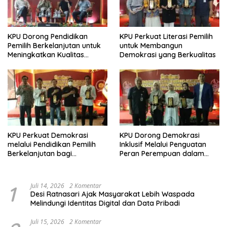
KPU Dorong Pendidikan
KPU Perkuat Literasi Pemilih
Pemilih Berkelanjutan untuk
untuk Membangun
Meningkatkan Kualitas
Demokrasi yang Berkualitas
Demokrasi
KPU Perkuat Demokrasi
KPU Dorong Demokrasi
melalui Pendidikan Pemilih
Inklusif Melalui Penguatan
Berkelanjutan bagi
Peran Perempuan dalam
Kelompok Rentan, Marjinal,
Pendidikan Pemilih
dan Pemula
1
Juli 14, 2026
2 Komentar
Desi Ratnasari Ajak Masyarakat Lebih Waspada
Melindungi Identitas Digital dan Data Pribadi
Juli 15, 2026
2 Komentar