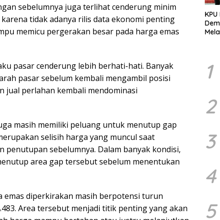
gan sebelumnya juga terlihat cenderung minim
KPU
g karena tidak adanya rilis data ekonomi penting
Demo
mampu memicu pergerakan besar pada harga emas
Mela
Per
dala
Pemi
1
u pasar cenderung lebih berhati-hati. Banyak
arah pasar sebelum kembali mengambil posisi
nan jual perlahan kembali mendominasi
2
s juga masih memiliki peluang untuk menutup gap
3
merupakan selisih harga yang muncul saat
 penutupan sebelumnya. Dalam banyak kondisi,
 menutup area gap tersebut sebelum menentukan
4
ga emas diperkirakan masih berpotensi turun
5
.483. Area tersebut menjadi titik penting yang akan