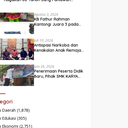
Legendaris
Agustus 3, 2026
KB Fathur Rahman
Kantongi Juara 3 pada
Lomba Fashion Show Eco
Friendly
Juli 10, 2026
Antispasi Narkoba dan
Kenakalan Anak Remaja,
Nagari Batu Taba gelar
festival Babaliak Ka
Surau
Juni 26, 2026
Penerimaan Peserta Didik
Baru, Pihak SMK KARYA
Padang Panjang
Promosikan ke
Masyarakat Pabasko
egori
a Daerah
(1,878)
 Edukasi
(305)
a Ekonomi
(2,751)