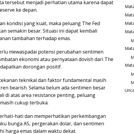
ata tersebut menjadi perhatian utama karena dapat
Mata
eserve ke depan.
Mat
an kondisi yang kuat, maka peluang The Fed
Mata
 semakin besar. Situasi ini dapat kembali
Mata
kanan tambahan terhadap emas.
M
Mata
perlu mewaspadai potensi perubahan sentimen
M
lambatan ekonomi atau pernyataan dovish dari The
Mata
dapatkan dorongan positif.
M
tekanan teknikal dan faktor fundamental masih
M
en bearish. Selama belum ada sentimen besar
Unca
di atas area resistance penting, peluang
 masih cukup terbuka.
p berhati-hati dan memperhatikan perkembangan
suku bunga AS, pergerakan dolar, dan sentimen
i harga emas dalam waktu dekat.