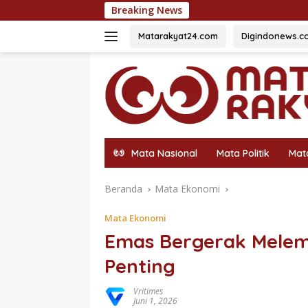
Langsung
Breaking News
54 Siswa Terbaik D
ke
konten
Matarakyat24.com
Digindonews.c
Mata Nasional
Mata Politik
Mat
Beranda
Mata Ekonomi
Mata Ekonomi
Emas Bergerak Melema
Penting
Vritimes
Juni 1, 2026