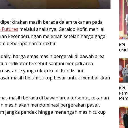
diperkirakan masih berada dalam tekanan pada
 Futures
melalui analisnya, Geraldo Kofit, menilai
an kecenderungan melemah setelah harga gagal
m beberapa hari terakhir.
KPU 
untu
 daily, harga emas masih bergerak di bawah area
a indikator tersebut saat ini menjadi area
esistance yang cukup kuat. Kondisi ini
pasar masih belum cukup besar untuk membalikkan
KPU 
Pemi
mas masih berada di bawah area tersebut, tekanan
Mem
Dem
kan masih akan mendominasi pergerakan pasar.
Berk
lam jangka pendek hingga menengah masih cukup