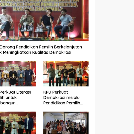
Dorong Pendidikan Pemilih Berkelanjutan
k Meningkatkan Kualitas Demokrasi
Perkuat Literasi
KPU Perkuat
lih untuk
Demokrasi melalui
bangun
Pendidikan Pemilih
okrasi yang
Berkelanjutan bagi
ualitas
Kelompok Rentan,
Marjinal, dan Pemula