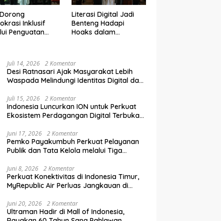
 Dorong
Literasi Digital Jadi
krasi Inklusif
Benteng Hadapi
lui Penguatan
Hoaks dalam
an Perempuan
Pendidikan Pemilih
m Pendidikan
Berkelanjutan
lih
Juli 14, 2026
2 Komentar
Desi Ratnasari Ajak Masyarakat Lebih
Waspada Melindungi Identitas Digital dan
Data Pribadi
Juli 15, 2026
2 Komentar
Indonesia Luncurkan ION untuk Perkuat
Ekosistem Perdagangan Digital Terbuka
Nasional
Juni 17, 2026
2 Komentar
Pemko Payakumbuh Perkuat Pelayanan
Publik dan Tata Kelola melalui Tiga
Ranperda Strategis
Juni 8, 2026
2 Komentar
Perkuat Konektivitas di Indonesia Timur,
MyRepublic Air Perluas Jangkauan di
Sulawesi
Juni 20, 2026
2 Komentar
Ultraman Hadir di Mall of Indonesia,
Rayakan 60 Tahun Sang Pahlawan