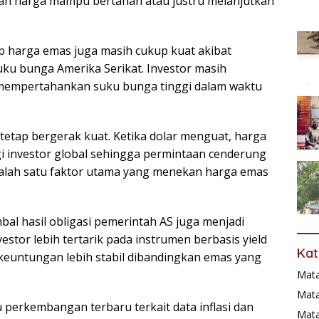
kah harga mampu bertahan atau justru melanjutkan
ap harga emas juga masih cukup kuat akibat
uku bunga Amerika Serikat. Investor masih
mempertahankan suku bunga tinggi dalam waktu
tetap bergerak kuat. Ketika dolar menguat, harga
i investor global sehingga permintaan cenderung
 salah satu faktor utama yang menekan harga emas
mbal hasil obligasi pemerintah AS juga menjadi
stor lebih tertarik pada instrumen berbasis yield
Kat
untungan lebih stabil dibandingkan emas yang
Mat
Mata
u perkembangan terbaru terkait data inflasi dan
Mat