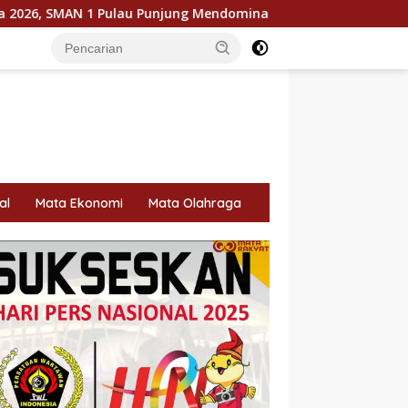
au Punjung Mendominasi
KPU Dorong Pemilih Cerdas, Lit
al
Mata Ekonomi
Mata Olahraga