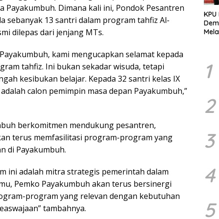
 Payakumbuh. Dimana kali ini, Pondok Pesantren
KPU
 sebanyak 13 santri dalam program tahfiz Al-
Demo
smi dilepas dari jenjang MTs.
Mela
Per
dala
ko Payakumbuh, kami mengucapkan selamat kepada
Pemi
1
gram tahfiz. Ini bukan sekadar wisuda, tetapi
ngah kesibukan belajar. Kepada 32 santri kelas IX
an adalah calon pemimpin masa depan Payakumbuh,”
2
buh berkomitmen mendukung pesantren,
3
an terus memfasilitasi program-program yang
an di Payakumbuh.
4
m ini adalah mitra strategis pemerintah dalam
lmu, Pemko Payakumbuh akan terus bersinergi
ogram-program yang relevan dengan kebutuhan
5
keaswajaan” tambahnya.