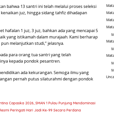
Mata
kan bahwa 13 santri ini telah melalui proses seleksi
an kenaikan juz, hingga sidang tahfiz dihadapan
Mat
Mata
Mata
et hafalan 1 juz, 3 juz, bahkan ada yang mencapai 5
M
erbaik yang istikamah dalam murajaah. Kami berharap
Mata
pun melanjutkan studi,” jelasnya.
M
ada para orang tua santri yang telah
Mata
inya kepada pondok pesantren.
M
M
pendidikan ada kekurangan. Semoga ilmu yang
Unca
. Jangan pernah putus silaturahmi dengan pondok
tina Capaska 2026, SMAN 1 Pulau Punjung Mendominasi
Resmi Peringati Hari Jadi Ke-99 Secara Perdana