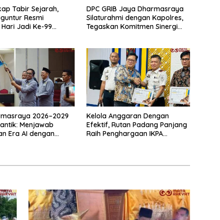
ap Tabir Sejarah,
DPC GRIB Jaya Dharmasraya
iguntur Resmi
Silaturahmi dengan Kapolres,
 Hari Jadi Ke-99
Tegaskan Komitmen Sinergi
Perdana
Menjaga Kondusifitas Daerah
rmasraya 2026–2029
Kelola Anggaran Dengan
lantik: Menjawab
Efektif, Rutan Padang Panjang
n Era AI dengan
Raih Penghargaan IKPA
as dan Kolaborasi
Sempurna pada KPPN
Bukittinggi Awards 2026