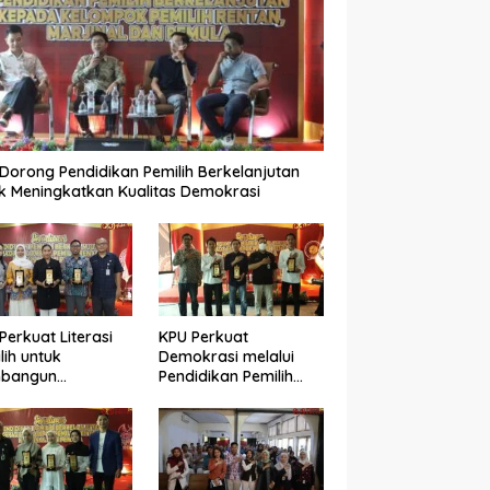
Dorong Pendidikan Pemilih Berkelanjutan
k Meningkatkan Kualitas Demokrasi
Perkuat Literasi
KPU Perkuat
lih untuk
Demokrasi melalui
bangun
Pendidikan Pemilih
okrasi yang
Berkelanjutan bagi
ualitas
Kelompok Rentan,
Marjinal, dan Pemula