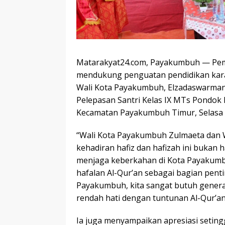
Matarakyat24.com, Payakumbuh — Pem
mendukung penguatan pendidikan karak
Wali Kota Payakumbuh, Elzadaswarman,
Pelepasan Santri Kelas IX MTs Pondok
Kecamatan Payakumbuh Timur, Selasa (
“Wali Kota Payakumbuh Zulmaeta dan 
kehadiran hafiz dan hafizah ini bukan 
menjaga keberkahan di Kota Payakumb
hafalan Al-Qur’an sebagai bagian pen
Payakumbuh, kita sangat butuh generas
rendah hati dengan tuntunan Al-Qur’an
Ia juga menyampaikan apresiasi setin