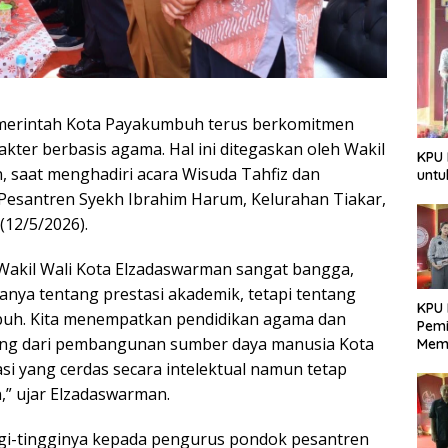
erintah Kota Payakumbuh terus berkomitmen
ter berbasis agama. Hal ini ditegaskan oleh Wakil
KPU 
 saat menghadiri acara Wisuda Tahfiz dan
untu
 Pesantren Syekh Ibrahim Harum, Kelurahan Tiakar,
12/5/2026).
Wakil Wali Kota Elzadaswarman sangat bangga,
hanya tentang prestasi akademik, tetapi tentang
KPU 
uh. Kita menempatkan pendidikan agama dan
Pemi
ting dari pembangunan sumber daya manusia Kota
Mem
Dem
i yang cerdas secara intelektual namun tetap
Berk
,” ujar Elzadaswarman.
ggi-tingginya kepada pengurus pondok pesantren