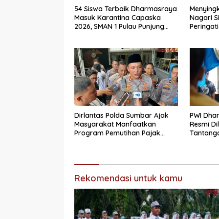
54 Siswa Terbaik Dharmasraya
Menyingk
Masuk Karantina Capaska
Nagari S
2026, SMAN 1 Pulau Punjung
Peringati
Mendominasi
Secara 
Dirlantas Polda Sumbar Ajak
PWI Dha
Masyarakat Manfaatkan
Resmi Di
Program Pemutihan Pajak
Tantanga
Kendaraan Bermotor 2026
Integrit
Rekomendasi untuk kamu