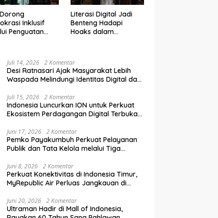
 Dorong
Literasi Digital Jadi
krasi Inklusif
Benteng Hadapi
lui Penguatan
Hoaks dalam
an Perempuan
Pendidikan Pemilih
m Pendidikan
Berkelanjutan
lih
Juli 14, 2026
2 Komentar
Desi Ratnasari Ajak Masyarakat Lebih
Waspada Melindungi Identitas Digital dan
Data Pribadi
Juli 15, 2026
2 Komentar
Indonesia Luncurkan ION untuk Perkuat
Ekosistem Perdagangan Digital Terbuka
Nasional
Juni 17, 2026
2 Komentar
Pemko Payakumbuh Perkuat Pelayanan
Publik dan Tata Kelola melalui Tiga
Ranperda Strategis
Juni 8, 2026
2 Komentar
Perkuat Konektivitas di Indonesia Timur,
MyRepublic Air Perluas Jangkauan di
Sulawesi
Juni 20, 2026
2 Komentar
Ultraman Hadir di Mall of Indonesia,
Rayakan 60 Tahun Sang Pahlawan