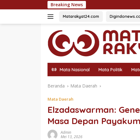
Langsung
Breaking News
54 Siswa Te
ke
konten
Matarakyat24.com
Digindonews.c
Mata Nasional
Mata Politik
Mat
Beranda
Mata Daerah
Mata Daerah
Elzadaswarman: Gener
Masa Depan Payaku
Admin
Mei 13, 2026