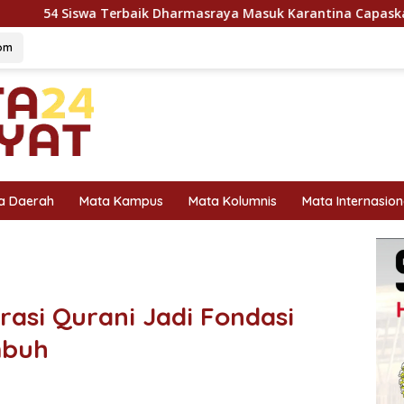
rbaik Dharmasraya Masuk Karantina Capaska 2026, SMAN 1 Pul
om
a Daerah
Mata Kampus
Mata Kolumnis
Mata Internasion
asi Qurani Jadi Fondasi
mbuh