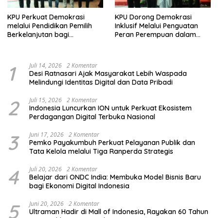
KPU Perkuat Demokrasi
KPU Dorong Demokrasi
melalui Pendidikan Pemilih
Inklusif Melalui Penguatan
Berkelanjutan bagi
Peran Perempuan dalam
Kelompok Rentan, Marjinal,
Pendidikan Pemilih
dan Pemula
1
Juli 14, 2026
2 Komentar
Desi Ratnasari Ajak Masyarakat Lebih Waspada
Melindungi Identitas Digital dan Data Pribadi
2
Juli 15, 2026
2 Komentar
Indonesia Luncurkan ION untuk Perkuat Ekosistem
Perdagangan Digital Terbuka Nasional
3
Juni 17, 2026
2 Komentar
Pemko Payakumbuh Perkuat Pelayanan Publik dan
Tata Kelola melalui Tiga Ranperda Strategis
4
Juli 20, 2026
2 Komentar
Belajar dari ONDC India: Membuka Model Bisnis Baru
bagi Ekonomi Digital Indonesia
5
Juni 20, 2026
2 Komentar
Ultraman Hadir di Mall of Indonesia, Rayakan 60 Tahun