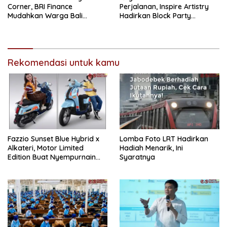
Corner, BRI Finance
Perjalanan, Inspire Artistry
Mudahkan Warga Bali
Hadirkan Block Party
Wujudkan Mobil Impian
Terbesar di Jakarta
Rekomendasi untuk kamu
Fazzio Sunset Blue Hybrid x
Lomba Foto LRT Hadirkan
Alkateri, Motor Limited
Hadiah Menarik, Ini
Edition Buat Nyempurnain
Syaratnya
Look Retro-Future Lo