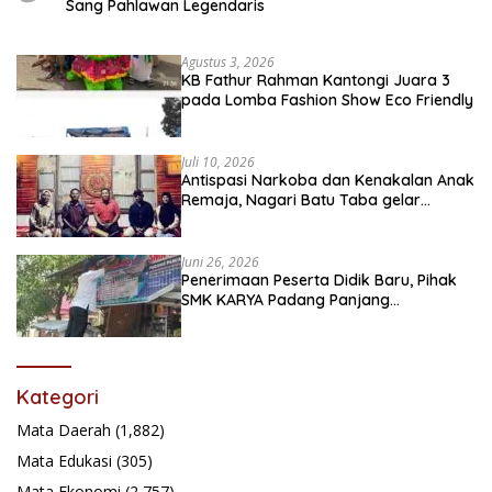
Sang Pahlawan Legendaris
Agustus 3, 2026
KB Fathur Rahman Kantongi Juara 3
pada Lomba Fashion Show Eco Friendly
Juli 10, 2026
Antispasi Narkoba dan Kenakalan Anak
Remaja, Nagari Batu Taba gelar
festival Babaliak Ka Surau
Juni 26, 2026
Penerimaan Peserta Didik Baru, Pihak
SMK KARYA Padang Panjang
Promosikan ke Masyarakat Pabasko
Kategori
Mata Daerah
(1,882)
Mata Edukasi
(305)
Mata Ekonomi
(2,757)