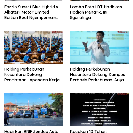
Fazzio Sunset Blue Hybrid x
Lomba Foto LRT Hadirkan
Alkateri, Motor Limited
Hadiah Menarik, Ini
Edition Buat Nyempurnain
Syaratnya
Look Retro-Future Lo
Holding Perkebunan
Holding Perkebunan
Nusantara Dukung
Nusantara Dukung Kampus
Penciptaan Lapangan Kerja,
Berbasis Perkebunan, Arya
PTPN I Serap 15–20 Ribu
Sandhiyudha Jadi
Pekerja di Pabrik Tembakau
Mahasiswa Angkatan
Pertama Magister ITSI
Hadirkan BRIF Sunday Auto
Rayakan 10 Tahun