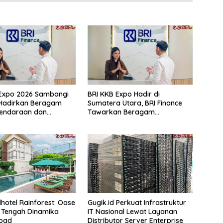
 Expo 2026 Sambangi
BRI KKB Expo Hadir di
 Hadirkan Beragam
Sumatera Utara, BRI Finance
endaraan dan
Tawarkan Beragam
aan
Keuntungan Pembiayaan
Kendaraan
lhotel Rainforest: Oase
Gugik.id Perkuat Infrastruktur
i Tengah Dinamika
IT Nasional Lewat Layanan
Road
Distributor Server Enterprise