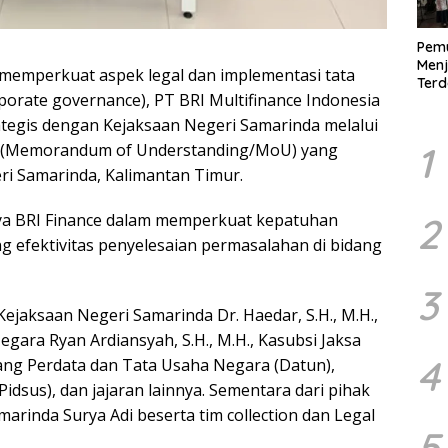
Pem
Menj
memperkuat aspek legal dan implementasi tata
Ter
porate governance), PT BRI Multifinance Indonesia
Demo
Digit
rategis dengan Kejaksaan Negeri Samarinda melalui
1
(Memorandum of Understanding/MoU) yang
ri Samarinda, Kalimantan Timur.
paya BRI Finance dalam memperkuat kepatuhan
2
ng efektivitas penyelesaian permasalahan di bidang
3
Kejaksaan Negeri Samarinda Dr. Haedar, S.H., M.H.,
gara Ryan Ardiansyah, S.H., M.H., Kasubsi Jaksa
4
ang Perdata dan Tata Usaha Negara (Datun),
dsus), dan jajaran lainnya. Sementara dari pihak
arinda Surya Adi beserta tim collection dan Legal
5