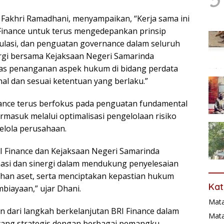
a Fakhri Ramadhani, menyampaikan, “Kerja sama ini
Finance untuk terus mengedepankan prinsip
ulasi, dan penguatan governance dalam seluruh
ergi bersama Kejaksaan Negeri Samarinda
tas penanganan aspek hukum di bidang perdata
al dan sesuai ketentuan yang berlaku.”
nance terus berfokus pada penguatan fundamental
ermasuk melalui optimalisasi pengelolaan risiko
elola perusahaan.
I Finance dan Kejaksaan Negeri Samarinda
asi dan sinergi dalam mendukung penyelesaian
han aset, serta menciptakan kepastian hukum
Kat
biayaan,” ujar Dhani.
Mat
n dari langkah berkelanjutan BRI Finance dalam
Mata
ng strategis dengan berbagai pemangku