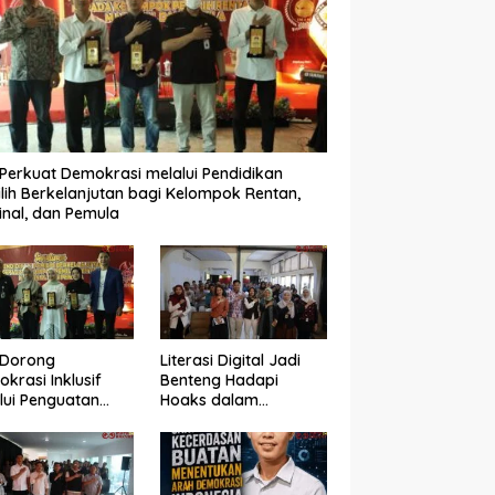
Perkuat Demokrasi melalui Pendidikan
lih Berkelanjutan bagi Kelompok Rentan,
inal, dan Pemula
 Dorong
Literasi Digital Jadi
krasi Inklusif
Benteng Hadapi
lui Penguatan
Hoaks dalam
an Perempuan
Pendidikan Pemilih
m Pendidikan
Berkelanjutan
lih