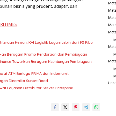
Mat
han bisnis yang prudent, adaptif, dan
Mata
Mat
VRITIMES
Mata
Mata
M
eraan Hewan, KAI Logistik Layani Lebih dari 90 Ribu
Mata
M
irkan Beragam Promo Kendaraan dan Pembiayaan
Mata
I Finance Tawarkan Beragam Keuntungan Pembiayaan
M
Lewat ATM Berlogo PRIMA dan Indomaret
M
Tengah Dinamika Sunset Road
Unca
ewat Layanan Distributor Server Enterprise