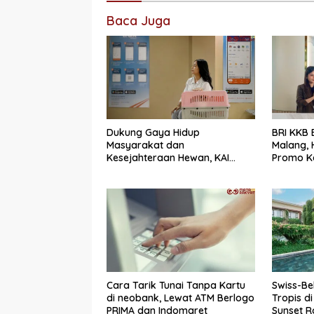
Baca Juga
Dukung Gaya Hidup
BRI KKB
Masyarakat dan
Malang,
Kesejahteraan Hewan, KAI
Promo K
Logistik Layani Lebih dari 90
Pembiay
Ribu Hewan Peliharaan pada
Semester I 2026
Cara Tarik Tunai Tanpa Kartu
Swiss-Be
di neobank, Lewat ATM Berlogo
Tropis d
PRIMA dan Indomaret
Sunset 