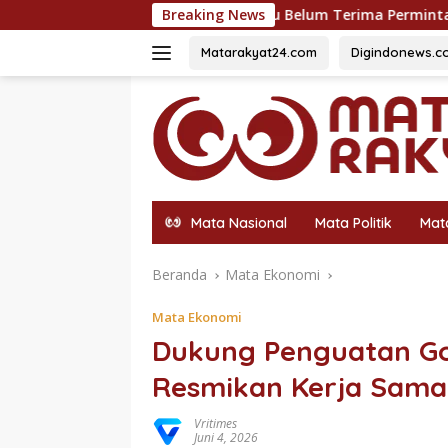
Langsung
uarga Mengaku Belum Terima Permintaan Maaf
Breaking News
Dukung Ga
ke
konten
Matarakyat24.com
Digindonews.c
Mata Nasional
Mata Politik
Mat
Beranda
Mata Ekonomi
Mata Ekonomi
Dukung Penguatan Go
Resmikan Kerja Sama
Vritimes
Juni 4, 2026