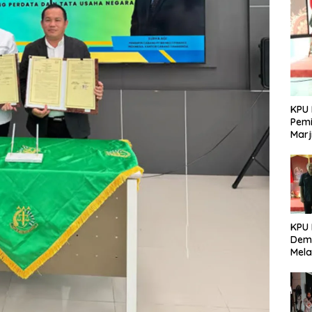
KPU 
Pemi
Marj
KPU
Demo
Mela
Per
dala
Pemi