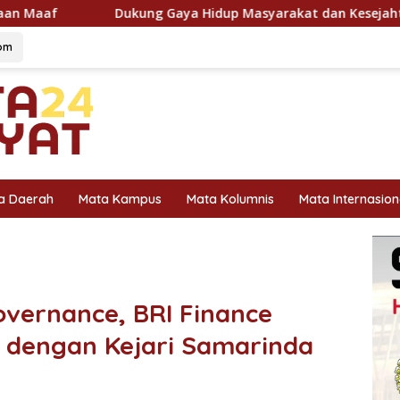
ya Hidup Masyarakat dan Kesejahteraan Hewan, KAI Logistik La
om
a Daerah
Mata Kampus
Mata Kolumnis
Mata Internasion
vernance, BRI Finance
 dengan Kejari Samarinda