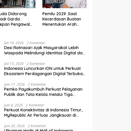
uda Didorong
Pemilu 2029: Saat
adi Garda
Kecerdasan Buatan
depan Pengawal
Menentukan Arah
krasi di Era
Demokrasi Indonesia
al
Juli 14, 2026
2 Komentar
Desi Ratnasari Ajak Masyarakat Lebih
Waspada Melindungi Identitas Digital dan
Data Pribadi
Juli 15, 2026
2 Komentar
Indonesia Luncurkan ION untuk Perkuat
Ekosistem Perdagangan Digital Terbuka
Nasional
Juni 17, 2026
2 Komentar
Pemko Payakumbuh Perkuat Pelayanan
Publik dan Tata Kelola melalui Tiga
Ranperda Strategis
Juni 8, 2026
2 Komentar
Perkuat Konektivitas di Indonesia Timur,
MyRepublic Air Perluas Jangkauan di
Sulawesi
Juni 20, 2026
2 Komentar
Ultraman Hadir di Mall of Indonesia,