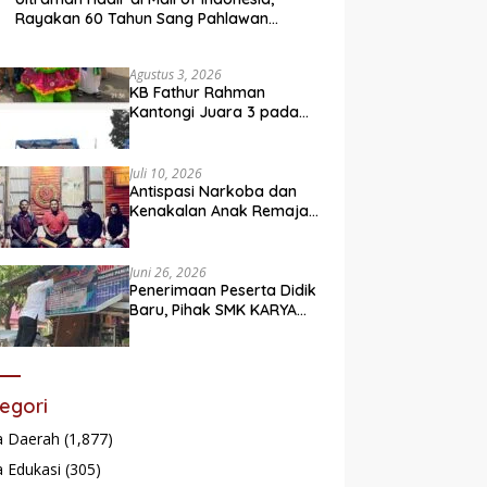
Rayakan 60 Tahun Sang Pahlawan
Legendaris
Agustus 3, 2026
KB Fathur Rahman
Kantongi Juara 3 pada
Lomba Fashion Show Eco
Friendly
Juli 10, 2026
Antispasi Narkoba dan
Kenakalan Anak Remaja,
Nagari Batu Taba gelar
festival Babaliak Ka
Surau
Juni 26, 2026
Penerimaan Peserta Didik
Baru, Pihak SMK KARYA
Padang Panjang
Promosikan ke
Masyarakat Pabasko
egori
a Daerah
(1,877)
 Edukasi
(305)