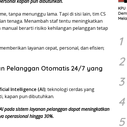
ersonal kapan pun dibutuhkan.
KPU
ime, tanpa menunggu lama. Tapi di sisi lain, tim CS
Demo
Mela
 dan tenaga. Menambah staf tentu meningkatkan
Per
manual berarti risiko kehilangan pelanggan tetap
dala
Pemi
1
 memberikan layanan cepat, personal, dan efisien;
2
an Pelanggan Otomatis 24/7 yang
3
ficial Intelligence (AI)
; teknologi cerdas yang
i, kapan pun dibutuhkan.
4
AI pada sistem layanan pelanggan dapat meningkatkan
ya operasional hingga 30%.
5