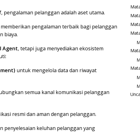
Mata
if, pengalaman pelanggan adalah aset utama.
Mat
Mata
a memberikan pengalaman terbaik bagi pelanggan
Mata
n biaya.
M
I Agent
, tetapi juga menyediakan ekosistem
Mata
ti:
M
Mata
ement)
untuk mengelola data dan riwayat
M
M
bungkan semua kanal komunikasi pelanggan
Unca
kasi resmi dan aman dengan pelanggan.
n penyelesaian keluhan pelanggan yang