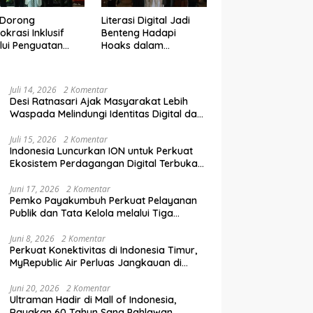
 Dorong
Literasi Digital Jadi
krasi Inklusif
Benteng Hadapi
lui Penguatan
Hoaks dalam
an Perempuan
Pendidikan Pemilih
m Pendidikan
Berkelanjutan
lih
Juli 14, 2026
2 Komentar
Desi Ratnasari Ajak Masyarakat Lebih
Waspada Melindungi Identitas Digital dan
Data Pribadi
Juli 15, 2026
2 Komentar
Indonesia Luncurkan ION untuk Perkuat
Ekosistem Perdagangan Digital Terbuka
Nasional
Juni 17, 2026
2 Komentar
Pemko Payakumbuh Perkuat Pelayanan
Publik dan Tata Kelola melalui Tiga
Ranperda Strategis
Juni 8, 2026
2 Komentar
Perkuat Konektivitas di Indonesia Timur,
MyRepublic Air Perluas Jangkauan di
Sulawesi
Juni 20, 2026
2 Komentar
Ultraman Hadir di Mall of Indonesia,
Rayakan 60 Tahun Sang Pahlawan