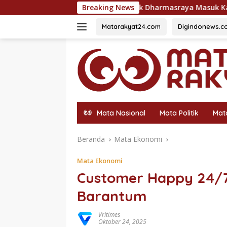
Langsung
54 Siswa Terbaik Dharmasraya Masuk Karantina Capask
Breaking News
ke
konten
Matarakyat24.com
Digindonews.c
Mata Nasional
Mata Politik
Mat
Beranda
Mata Ekonomi
Mata Ekonomi
Customer Happy 24/7
Barantum
Vritimes
Oktober 24, 2025