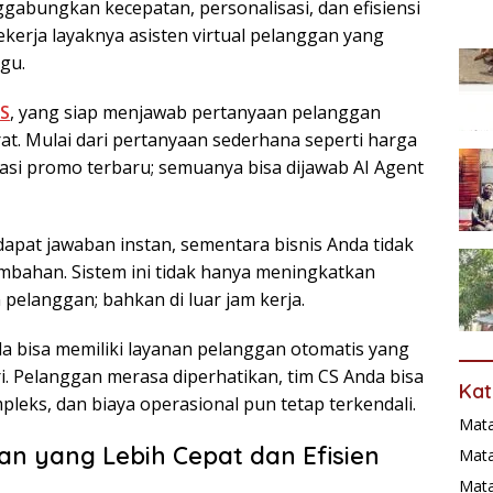
ggabungkan kecepatan, personalisasi, dan efisiensi
kerja layaknya asisten virtual pelanggan yang
ggu.
CS
, yang siap menjawab pertanyaan pelanggan
at. Mulai dari pertanyaan sederhana seperti harga
asi promo terbaru; semuanya bisa dijawab AI Agent
pat jawaban instan, sementara bisnis Anda tidak
mbahan. Sistem ini tidak hanya meningkatkan
 pelanggan; bahkan di luar jam kerja.
nda bisa memiliki layanan pelanggan otomatis yang
ri. Pelanggan merasa diperhatikan, tim CS Anda bisa
Kat
leks, dan biaya operasional pun tetap terkendali.
Mat
n yang Lebih Cepat dan Efisien
Mata
Mat