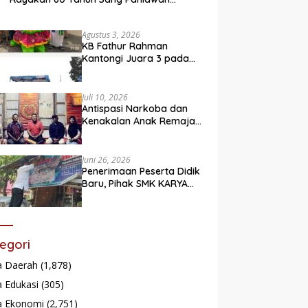
Legendaris
Agustus 3, 2026
KB Fathur Rahman
Kantongi Juara 3 pada
Lomba Fashion Show Eco
Friendly
Juli 10, 2026
Antispasi Narkoba dan
Kenakalan Anak Remaja,
Nagari Batu Taba gelar
festival Babaliak Ka
Surau
Juni 26, 2026
Penerimaan Peserta Didik
Baru, Pihak SMK KARYA
Padang Panjang
Promosikan ke
Masyarakat Pabasko
egori
a Daerah
(1,878)
 Edukasi
(305)
a Ekonomi
(2,751)