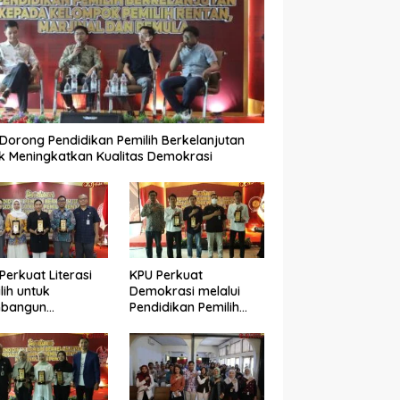
Dorong Pendidikan Pemilih Berkelanjutan
k Meningkatkan Kualitas Demokrasi
Perkuat Literasi
KPU Perkuat
lih untuk
Demokrasi melalui
bangun
Pendidikan Pemilih
okrasi yang
Berkelanjutan bagi
ualitas
Kelompok Rentan,
Marjinal, dan Pemula