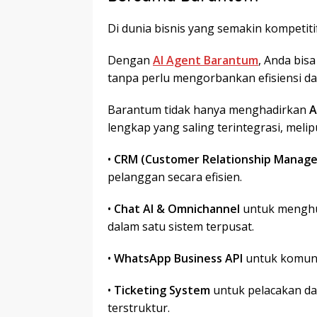
Di dunia bisnis yang semakin kompetit
Dengan
AI Agent Barantum
, Anda bis
tanpa perlu mengorbankan efisiensi da
Barantum tidak hanya menghadirkan
A
lengkap yang saling terintegrasi, melipu
•
CRM (Customer Relationship Manag
pelanggan secara efisien.
•
Chat AI & Omnichannel
untuk menghu
dalam satu sistem terpusat.
•
WhatsApp Business API
untuk komuni
•
Ticketing System
untuk pelacakan da
terstruktur.