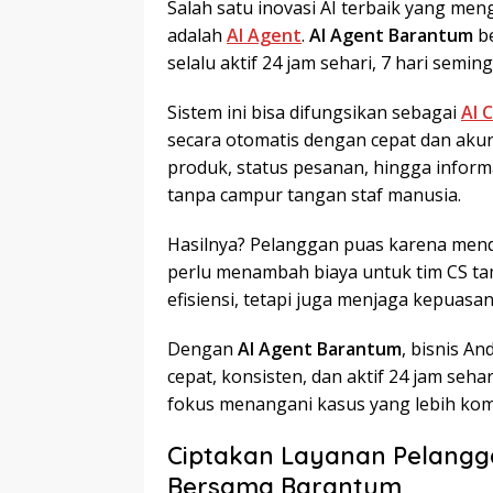
Salah satu inovasi AI terbaik yang men
adalah
AI Agent
.
AI Agent Barantum
be
selalu aktif 24 jam sehari, 7 hari semin
Sistem ini bisa difungsikan sebagai
AI 
secara otomatis dengan cepat dan akur
produk, status pesanan, hingga inform
tanpa campur tangan staf manusia.
Hasilnya? Pelanggan puas karena menda
perlu menambah biaya untuk tim CS ta
efisiensi, tetapi juga menjaga kepuasan
Dengan
AI Agent Barantum
, bisnis A
cepat, konsisten, dan aktif 24 jam seha
fokus menangani kasus yang lebih komp
Ciptakan Layanan Pelangga
Bersama Barantum