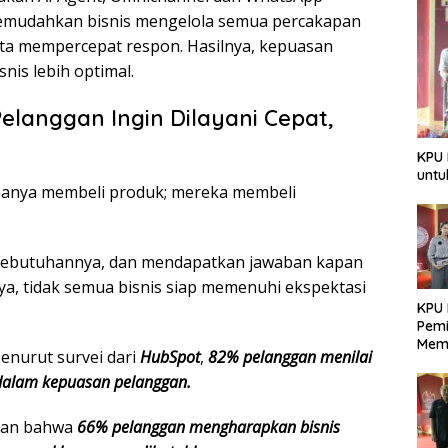
memudahkan bisnis mengelola semua percakapan
rta mempercepat respon. Hasilnya, kepuasan
nis lebih optimal.
elanggan Ingin Dilayani Cepat,
KPU 
untu
ak hanya membeli produk; mereka membeli
i kebutuhannya, dan mendapatkan jawaban kapan
, tidak semua bisnis siap memenuhi ekspektasi
KPU 
Pemi
Mem
Menurut survei dari
HubSpot
,
82% pelanggan menilai
Dem
 dalam kepuasan pelanggan.
Berk
an bahwa
66% pelanggan mengharapkan bisnis