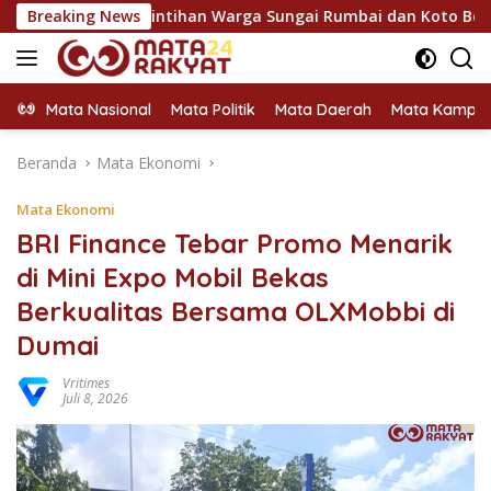
Langsung
erap Rintihan Warga Sungai Rumbai dan Koto Besar via Reses
Breaking News
ke
konten
Mata Nasional
Mata Politik
Mata Daerah
Mata Kampu
Beranda
Mata Ekonomi
Mata Ekonomi
BRI Finance Tebar Promo Menarik
di Mini Expo Mobil Bekas
Berkualitas Bersama OLXMobbi di
Dumai
Vritimes
Juli 8, 2026