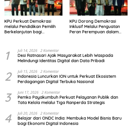
KPU Perkuat Demokrasi
KPU Dorong Demokrasi
melalui Pendidikan Pemilih
Inklusif Melalui Penguatan
Berkelanjutan bagi
Peran Perempuan dalam
Kelompok Rentan, Marjinal,
Pendidikan Pemilih
dan Pemula
1
Juli 14, 2026
2 Komentar
Desi Ratnasari Ajak Masyarakat Lebih Waspada
Melindungi Identitas Digital dan Data Pribadi
2
Juli 15, 2026
2 Komentar
Indonesia Luncurkan ION untuk Perkuat Ekosistem
Perdagangan Digital Terbuka Nasional
3
Juni 17, 2026
2 Komentar
Pemko Payakumbuh Perkuat Pelayanan Publik dan
Tata Kelola melalui Tiga Ranperda Strategis
4
Juli 20, 2026
2 Komentar
Belajar dari ONDC India: Membuka Model Bisnis Baru
bagi Ekonomi Digital Indonesia