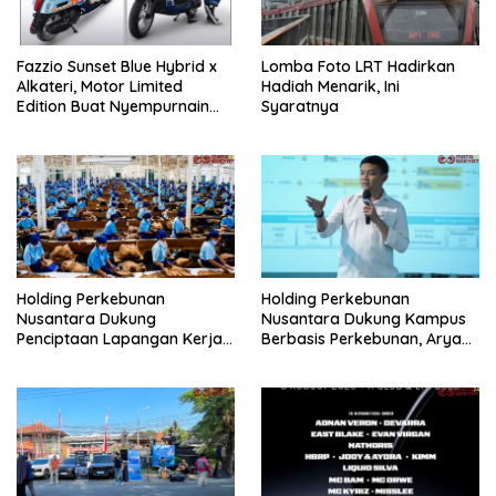
Fazzio Sunset Blue Hybrid x
Lomba Foto LRT Hadirkan
Alkateri, Motor Limited
Hadiah Menarik, Ini
Edition Buat Nyempurnain
Syaratnya
Look Retro-Future Lo
Holding Perkebunan
Holding Perkebunan
Nusantara Dukung
Nusantara Dukung Kampus
Penciptaan Lapangan Kerja,
Berbasis Perkebunan, Arya
PTPN I Serap 15–20 Ribu
Sandhiyudha Jadi
Pekerja di Pabrik Tembakau
Mahasiswa Angkatan
Pertama Magister ITSI