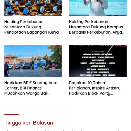
Holding Perkebunan
Holding Perkebunan
Nusantara Dukung
Nusantara Dukung Kampus
Penciptaan Lapangan Kerja,
Berbasis Perkebunan, Arya
PTPN I Serap 15–20 Ribu
Sandhiyudha Jadi
Pekerja di Pabrik Tembakau
Mahasiswa Angkatan
Pertama Magister ITSI
Hadirkan BRIF Sunday Auto
Rayakan 10 Tahun
Corner, BRI Finance
Perjalanan, Inspire Artistry
Mudahkan Warga Bali
Hadirkan Block Party
Wujudkan Mobil Impian
Terbesar di Jakarta
Tinggalkan Balasan