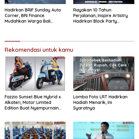
Hadirkan BRIF Sunday Auto
Rayakan 10 Tahun
Corner, BRI Finance
Perjalanan, Inspire Artistry
Mudahkan Warga Bali
Hadirkan Block Party
Wujudkan Mobil Impian
Terbesar di Jakarta
Rekomendasi untuk kamu
Fazzio Sunset Blue Hybrid x
Lomba Foto LRT Hadirkan
Alkateri, Motor Limited
Hadiah Menarik, Ini
Edition Buat Nyempurnain
Syaratnya
Look Retro-Future Lo