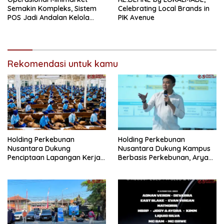
Semakin Kompleks, Sistem
Celebrating Local Brands in
POS Jadi Andalan Kelola
PIK Avenue
Transaksi dan Stok
Rekomendasi untuk kamu
Holding Perkebunan
Holding Perkebunan
Nusantara Dukung
Nusantara Dukung Kampus
Penciptaan Lapangan Kerja,
Berbasis Perkebunan, Arya
PTPN I Serap 15–20 Ribu
Sandhiyudha Jadi
Pekerja di Pabrik Tembakau
Mahasiswa Angkatan
Pertama Magister ITSI