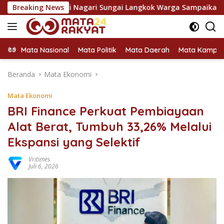
Langsung
1,5 M, di Nagari Sungai Langkok Warga Sampaikan Terima Kasih
Breaking News
ke
konten
Mata Nasional
Mata Politik
Mata Daerah
Mata Kampu
Beranda
Mata Ekonomi
Mata Ekonomi
BRI Finance Perkuat Pembiayaan
Alat Berat, Tumbuh 33,26% Melalui
Ekspansi yang Selektif
Vritimes
Juli 6, 2026