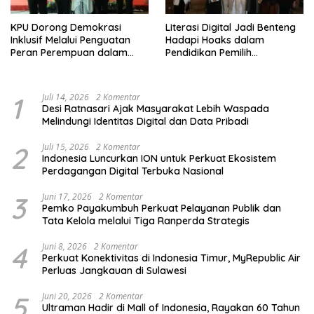
KPU Dorong Demokrasi
Literasi Digital Jadi Benteng
Inklusif Melalui Penguatan
Hadapi Hoaks dalam
Peran Perempuan dalam
Pendidikan Pemilih
Pendidikan Pemilih
Berkelanjutan
1
Juli 14, 2026
2 Komentar
Desi Ratnasari Ajak Masyarakat Lebih Waspada
Melindungi Identitas Digital dan Data Pribadi
2
Juli 15, 2026
2 Komentar
Indonesia Luncurkan ION untuk Perkuat Ekosistem
Perdagangan Digital Terbuka Nasional
3
Juni 17, 2026
2 Komentar
Pemko Payakumbuh Perkuat Pelayanan Publik dan
Tata Kelola melalui Tiga Ranperda Strategis
4
Juni 8, 2026
2 Komentar
Perkuat Konektivitas di Indonesia Timur, MyRepublic Air
Perluas Jangkauan di Sulawesi
5
Juni 20, 2026
2 Komentar
Ultraman Hadir di Mall of Indonesia, Rayakan 60 Tahun