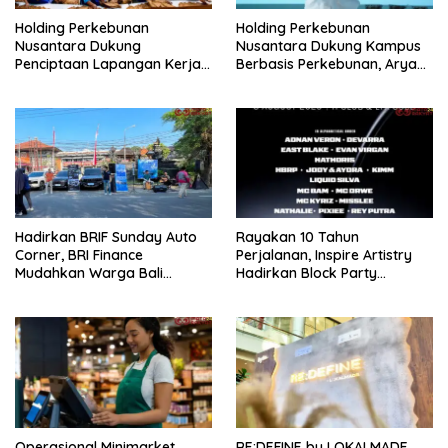
Holding Perkebunan
Holding Perkebunan
Nusantara Dukung
Nusantara Dukung Kampus
Penciptaan Lapangan Kerja,
Berbasis Perkebunan, Arya
PTPN I Serap 15–20 Ribu
Sandhiyudha Jadi
Pekerja di Pabrik Tembakau
Mahasiswa Angkatan
Pertama Magister ITSI
Hadirkan BRIF Sunday Auto
Rayakan 10 Tahun
Corner, BRI Finance
Perjalanan, Inspire Artistry
Mudahkan Warga Bali
Hadirkan Block Party
Wujudkan Mobil Impian
Terbesar di Jakarta
Operasional Minimarket
RE:DEFINE by LOKALMADE,