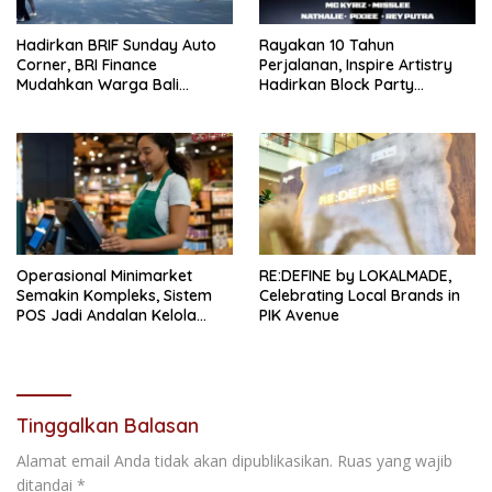
Hadirkan BRIF Sunday Auto
Rayakan 10 Tahun
Corner, BRI Finance
Perjalanan, Inspire Artistry
Mudahkan Warga Bali
Hadirkan Block Party
Wujudkan Mobil Impian
Terbesar di Jakarta
Operasional Minimarket
RE:DEFINE by LOKALMADE,
Semakin Kompleks, Sistem
Celebrating Local Brands in
POS Jadi Andalan Kelola
PIK Avenue
Transaksi dan Stok
Tinggalkan Balasan
Alamat email Anda tidak akan dipublikasikan.
Ruas yang wajib
ditandai
*