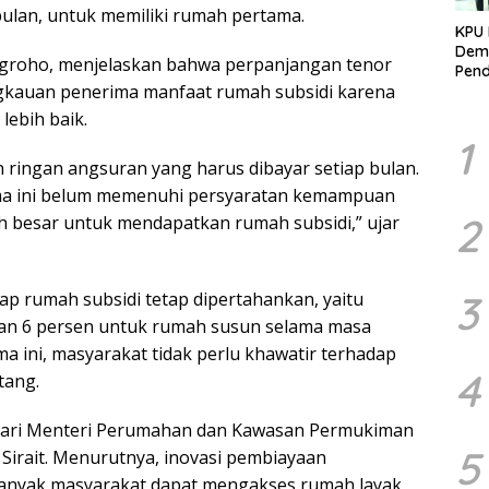
bulan, untuk memiliki rumah pertama.
KPU 
Demo
groho, menjelaskan bahwa perpanjangan tenor
Pend
gkauan penerima manfaat rumah subsidi karena
Berk
Kelo
ebih baik.
Marj
1
n ringan angsuran yang harus dibayar setiap bulan.
ma ini belum memenuhi persyaratan kemampuan
2
h besar untuk mendapatkan rumah subsidi,” ujar
3
ap rumah subsidi tetap dipertahankan, yaitu
dan 6 persen untuk rumah susun selama masa
 ini, masyarakat tidak perlu khawatir terhadap
4
tang.
dari Menteri Perumahan dan Kawasan Permukiman
5
Sirait. Menurutnya, inovasi pembiayaan
anyak masyarakat dapat mengakses rumah layak