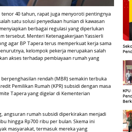
tenor 40 tahun, rapat juga menyoroti pentingnya
lah satu solusi penyediaan hunian di kawasan
 menyiapkan berbagai regulasi yang diperlukan
tersebut. Menteri Ketenagakerjaan Yassierli
ng agar BP Tapera terus memperkuat kerja sama
Seko
Menurutnya, kelompok pekerja merupakan salah
Pend
kan akses terhadap pembiayaan rumah yang
t berpenghasilan rendah (MBR) semakin terbuka
edit Pemilikan Rumah (KPR) subsidi dengan masa
KPU
omite Tapera yang digelar di Kementerian
Pend
Berk
Meni
Dem
g, angsuran rumah subsidi diperkirakan menjadi
ribu hingga Rp700 ribu per bulan. Skema ini
yak masyarakat, termasuk mereka yang