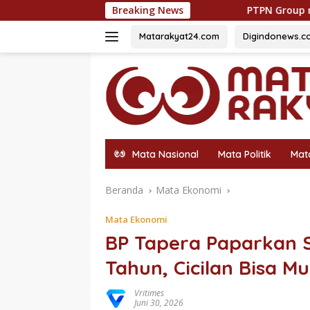
Langsung
Breaking News
PTPN Group melalui PTPN IV Regional 
ke
konten
Matarakyat24.com
Digindonews.c
Mata Nasional
Mata Politik
Mat
Beranda
Mata Ekonomi
Mata Ekonomi
BP Tapera Paparkan 
Tahun, Cicilan Bisa M
Vritimes
Juni 30, 2026