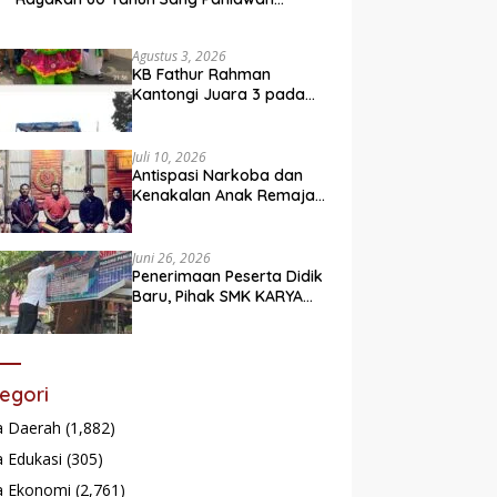
Legendaris
Agustus 3, 2026
KB Fathur Rahman
Kantongi Juara 3 pada
Lomba Fashion Show Eco
Friendly
Juli 10, 2026
Antispasi Narkoba dan
Kenakalan Anak Remaja,
Nagari Batu Taba gelar
festival Babaliak Ka
Surau
Juni 26, 2026
Penerimaan Peserta Didik
Baru, Pihak SMK KARYA
Padang Panjang
Promosikan ke
Masyarakat Pabasko
egori
a Daerah
(1,882)
 Edukasi
(305)
a Ekonomi
(2,761)