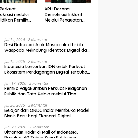
Perkuat
KPU Dorong
krasi melalui
Demokrasi Inklusif
idikan Pemilih
Melalui Penguatan
elanjutan bagi
Peran Perempuan
mpok Rentan,
dalam Pendidikan
inal, dan Pemula
Pemilih
Juli 14, 2026
2 Komentar
Desi Ratnasari Ajak Masyarakat Lebih
Waspada Melindungi Identitas Digital dan
Data Pribadi
Juli 15, 2026
2 Komentar
Indonesia Luncurkan ION untuk Perkuat
Ekosistem Perdagangan Digital Terbuka
Nasional
Juni 17, 2026
2 Komentar
Pemko Payakumbuh Perkuat Pelayanan
Publik dan Tata Kelola melalui Tiga
Ranperda Strategis
Juli 20, 2026
2 Komentar
Belajar dari ONDC India: Membuka Model
Bisnis Baru bagi Ekonomi Digital
Indonesia
Juni 20, 2026
2 Komentar
Ultraman Hadir di Mall of Indonesia,
Rayakan 60 Tahun Sang Pahlawan