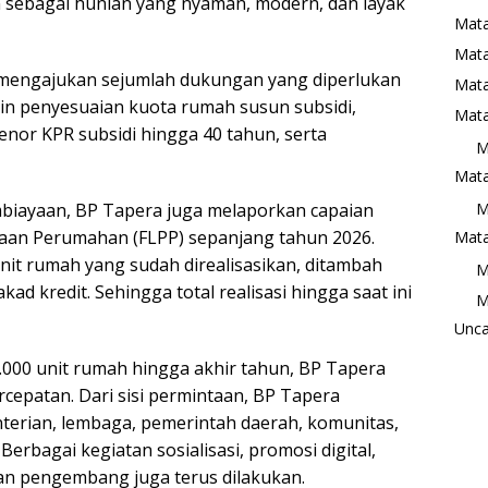
 sebagai hunian yang nyaman, modern, dan layak
Mata
Mat
 mengajukan sejumlah dukungan yang diperlukan
Mata
in penyesuaian kuota rumah susun subsidi,
Mata
enor KPR subsidi hingga 40 tahun, serta
M
Mata
M
biayaan, BP Tapera juga melaporkan capaian
ayaan Perumahan (FLPP) sepanjang tahun 2026.
Mata
unit rumah yang sudah direalisasikan, ditambah
M
d kredit. Sehingga total realisasi hingga saat ini
M
Unca
.000 unit rumah hingga akhir tahun, BP Tapera
cepatan. Dari sisi permintaan, BP Tapera
erian, lembaga, pemerintah daerah, komunitas,
 Berbagai kegiatan sosialisasi, promosi digital,
n pengembang juga terus dilakukan.