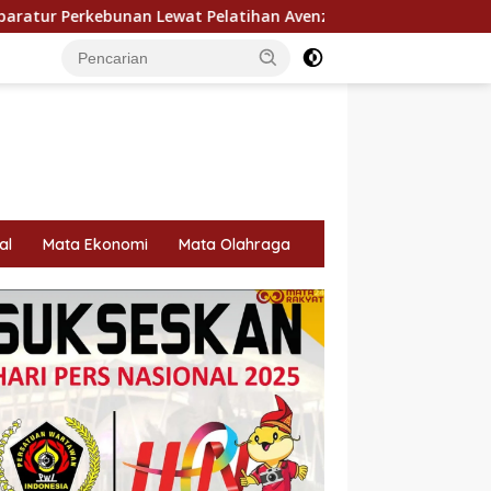
 Pelatihan Avenza Maps di Way Kanan
Perawatan LRT J
al
Mata Ekonomi
Mata Olahraga