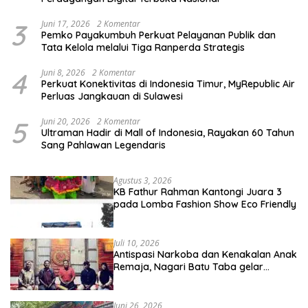
3
Juni 17, 2026
2 Komentar
Pemko Payakumbuh Perkuat Pelayanan Publik dan
Tata Kelola melalui Tiga Ranperda Strategis
4
Juni 8, 2026
2 Komentar
Perkuat Konektivitas di Indonesia Timur, MyRepublic Air
Perluas Jangkauan di Sulawesi
5
Juni 20, 2026
2 Komentar
Ultraman Hadir di Mall of Indonesia, Rayakan 60 Tahun
Sang Pahlawan Legendaris
Agustus 3, 2026
KB Fathur Rahman Kantongi Juara 3
pada Lomba Fashion Show Eco Friendly
Juli 10, 2026
Antispasi Narkoba dan Kenakalan Anak
Remaja, Nagari Batu Taba gelar
festival Babaliak Ka Surau
Juni 26, 2026