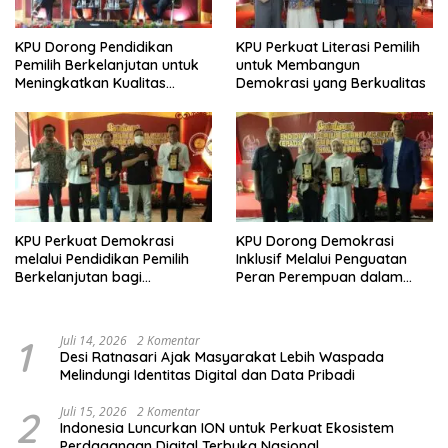
KPU Dorong Pendidikan
KPU Perkuat Literasi Pemilih
Pemilih Berkelanjutan untuk
untuk Membangun
Meningkatkan Kualitas
Demokrasi yang Berkualitas
Demokrasi
KPU Perkuat Demokrasi
KPU Dorong Demokrasi
melalui Pendidikan Pemilih
Inklusif Melalui Penguatan
Berkelanjutan bagi
Peran Perempuan dalam
Kelompok Rentan, Marjinal,
Pendidikan Pemilih
dan Pemula
1
Juli 14, 2026
2 Komentar
Desi Ratnasari Ajak Masyarakat Lebih Waspada
Melindungi Identitas Digital dan Data Pribadi
2
Juli 15, 2026
2 Komentar
Indonesia Luncurkan ION untuk Perkuat Ekosistem
Perdagangan Digital Terbuka Nasional