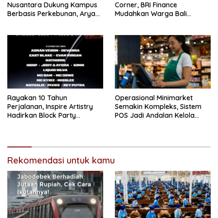
Nusantara Dukung Kampus
Corner, BRI Finance
Berbasis Perkebunan, Arya
Mudahkan Warga Bali
Sandhiyudha Jadi
Wujudkan Mobil Impian
Mahasiswa Angkatan
Pertama Magister ITSI
Rayakan 10 Tahun
Operasional Minimarket
Perjalanan, Inspire Artistry
Semakin Kompleks, Sistem
Hadirkan Block Party
POS Jadi Andalan Kelola
Terbesar di Jakarta
Transaksi dan Stok
Rekomendasi untuk kamu