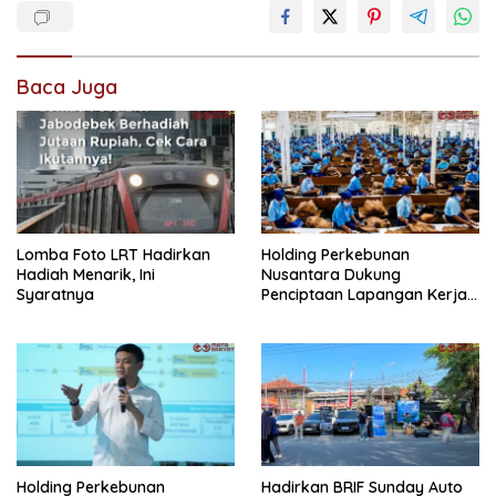
Baca Juga
Lomba Foto LRT Hadirkan
Holding Perkebunan
Hadiah Menarik, Ini
Nusantara Dukung
Syaratnya
Penciptaan Lapangan Kerja,
PTPN I Serap 15–20 Ribu
Pekerja di Pabrik Tembakau
Holding Perkebunan
Hadirkan BRIF Sunday Auto