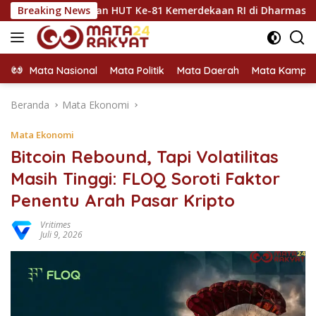
Langsung
rakkan HUT Ke-81 Kemerdekaan RI di Dharmasraya
Breaking News
Dha
ke
konten
Mata Nasional
Mata Politik
Mata Daerah
Mata Kampu
Beranda
Mata Ekonomi
Mata Ekonomi
Bitcoin Rebound, Tapi Volatilitas
Masih Tinggi: FLOQ Soroti Faktor
Penentu Arah Pasar Kripto
Vritimes
Juli 9, 2026