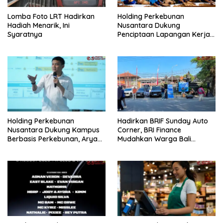
Lomba Foto LRT Hadirkan
Holding Perkebunan
Hadiah Menarik, Ini
Nusantara Dukung
Syaratnya
Penciptaan Lapangan Kerja,
PTPN I Serap 15–20 Ribu
Pekerja di Pabrik Tembakau
Holding Perkebunan
Hadirkan BRIF Sunday Auto
Nusantara Dukung Kampus
Corner, BRI Finance
Berbasis Perkebunan, Arya
Mudahkan Warga Bali
Sandhiyudha Jadi
Wujudkan Mobil Impian
Mahasiswa Angkatan
Pertama Magister ITSI