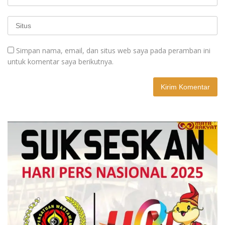
Simpan nama, email, dan situs web saya pada peramban ini
untuk komentar saya berikutnya.
A
l
t
e
r
n
a
t
i
v
e
: