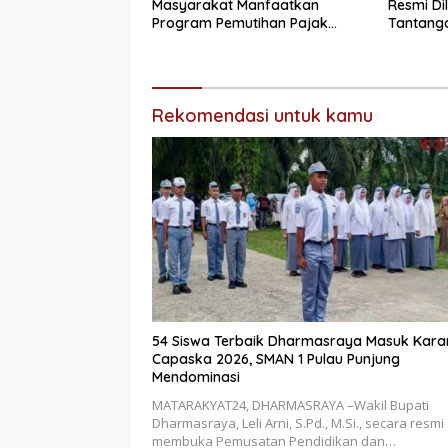
Masyarakat Manfaatkan
Resmi Di
Program Pemutihan Pajak
Tantanga
Kendaraan Bermotor 2026
Integrit
Rekomendasi untuk kamu
54 Siswa Terbaik Dharmasraya Masuk Kara
Capaska 2026, SMAN 1 Pulau Punjung
Mendominasi
MATARAKYAT24, DHARMASRAYA –Wakil Bupati
Dharmasraya, Leli Arni, S.Pd., M.Si., secara resmi
membuka Pemusatan Pendidikan dan…