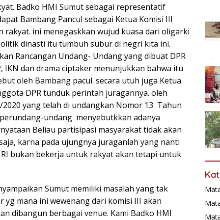
kyat. Badko HMI Sumut sebagai representatif
pat Bambang Pancul sebagai Ketua Komisi III
 rakyat. ini menegaskkan wujud kuasa dari oligarki
litik dinasti itu tumbuh subur di negri kita ini.
akkan Rancangan Undang- Undang yang dibuat DPR
, IKN dan drama ciptaker menunjukkan bahwa itu
sebut oleh Bambang pacul. secara utuh juga Ketua
ggota DPR tunduk perintah juragannya. oleh
/2020 yang telah di undangkan Nomor 13 Tahun
n perundang-undang menyebutkkan adanya
nyataan Beliau partisipasi masyarakat tidak akan
aja, karna pada ujungnya juraganlah yang nanti
I bukan bekerja untuk rakyat akan tetapi untuk
Kat
enyampaikan Sumut memiliki masalah yang tak
Mat
r yg mana ini wewenang dari komisi III akan
Mata
an dibangun berbagai venue. Kami Badko HMI
Mat