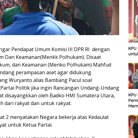
KPU 
ngar Pendapat Umum Komisi III DPR RI dengan
untu
kum Dan Keamanan(Menkk Polhukam). Disaat
 Hukum, dan Keamanan (Menko Polhukam) Mahfud
dang perampasan aset agar didukung.
ang Wuryanto alias Bambang Pacul soal
artai Politik jika ingin Rancangan Undang-Undang
at disayangkkan oleh Badko HMI Sumatera Utara,
KPU 
Pemi
ih dari rakyat dan untuk rakyat.
Mem
Dem
yat 2 menyatakan Negara bekerja atas Kedaulat
Berk
yat untuk Ketua Partai.