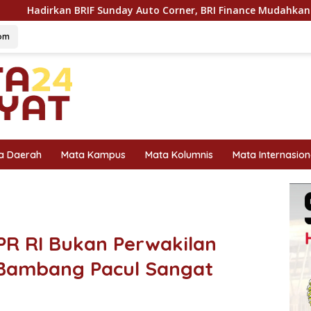
Sunday Auto Corner, BRI Finance Mudahkan Warga Bali Wujudka
om
a Daerah
Mata Kampus
Mata Kolumnis
Mata Internasion
R RI Bukan Perwakilan
Bambang Pacul Sangat