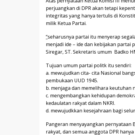
Atas pernyataan Ketua Komisi III menu
perjuangkan di DPR akan tetapi kepent
integritas yang hanya tertulis di Konsti
milik Ketua Partai.
“
seharusnya partai itu menyerap segala
menjadi ide – ide dan kebijakan partai 
Siregar, ST. Sekretaris umum Badko H
Tujuan umum partai politk itu sendiri:
a. mewujudkan cita- cita Nasional ban
pembukaan UUD 1945.
b. menjaga dan memelihara keutuhan n
c. mengembangkan kehidupan demokras
kedaulatan rakyat dalam NKRI.
d. mewujudkkan kesejahraan bagi selur
Pangeran menyayangkan pernyataan B
rakyat, dan semua anggota DPR hanya 