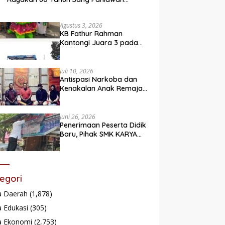
Legendaris
Agustus 3, 2026
KB Fathur Rahman
Kantongi Juara 3 pada
Lomba Fashion Show Eco
Friendly
Juli 10, 2026
Antispasi Narkoba dan
Kenakalan Anak Remaja,
Nagari Batu Taba gelar
festival Babaliak Ka
Surau
Juni 26, 2026
Penerimaan Peserta Didik
Baru, Pihak SMK KARYA
Padang Panjang
Promosikan ke
Masyarakat Pabasko
egori
a Daerah
(1,878)
 Edukasi
(305)
a Ekonomi
(2,753)