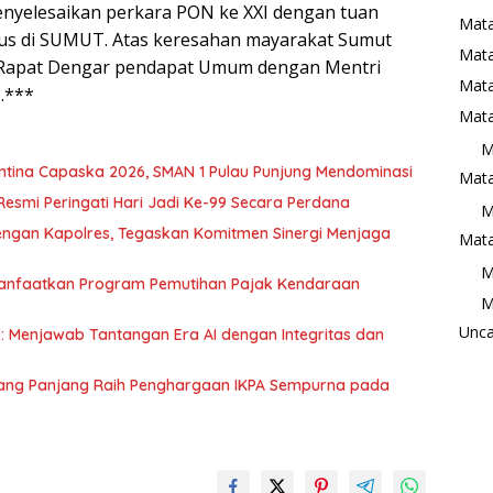
nyelesaikan perkara PON ke XXI dengan tuan
Mata
us di SUMUT. Atas keresahan mayarakat Sumut
Mat
 Rapat Dengar pendapat Umum dengan Mentri
Mata
.***
Mata
M
tina Capaska 2026, SMAN 1 Pulau Punjung Mendominasi
Mata
Resmi Peringati Hari Jadi Ke-99 Secara Perdana
M
ngan Kapolres, Tegaskan Komitmen Sinergi Menjaga
Mata
M
Manfaatkan Program Pemutihan Pajak Kendaraan
M
Unca
: Menjawab Tantangan Era AI dengan Integritas dan
dang Panjang Raih Penghargaan IKPA Sempurna pada