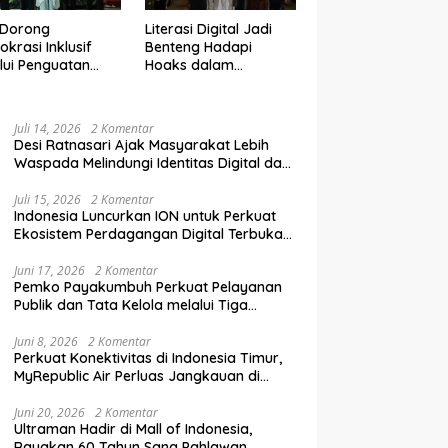
 Dorong
Literasi Digital Jadi
krasi Inklusif
Benteng Hadapi
lui Penguatan
Hoaks dalam
an Perempuan
Pendidikan Pemilih
m Pendidikan
Berkelanjutan
lih
Juli 14, 2026
2 Komentar
Desi Ratnasari Ajak Masyarakat Lebih
Waspada Melindungi Identitas Digital dan
Data Pribadi
Juli 15, 2026
2 Komentar
Indonesia Luncurkan ION untuk Perkuat
Ekosistem Perdagangan Digital Terbuka
Nasional
Juni 17, 2026
2 Komentar
Pemko Payakumbuh Perkuat Pelayanan
Publik dan Tata Kelola melalui Tiga
Ranperda Strategis
Juni 8, 2026
2 Komentar
Perkuat Konektivitas di Indonesia Timur,
MyRepublic Air Perluas Jangkauan di
Sulawesi
Juni 20, 2026
2 Komentar
Ultraman Hadir di Mall of Indonesia,
Rayakan 60 Tahun Sang Pahlawan