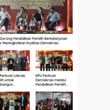
Dorong Pendidikan Pemilih Berkelanjutan
k Meningkatkan Kualitas Demokrasi
Perkuat Literasi
KPU Perkuat
lih untuk
Demokrasi melalui
bangun
Pendidikan Pemilih
okrasi yang
Berkelanjutan bagi
ualitas
Kelompok Rentan,
Marjinal, dan Pemula