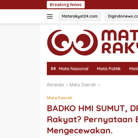
Langsung
Breaking News
Hadirkan BRIF 
ke
konten
Matarakyat24.com
Digindonews.c
Mata Nasional
Mata Politik
Mat
Beranda
Mata Daerah
Mata Daerah
BADKO HMI SUMUT, DP
Rakyat? Pernyataan 
Mengecewakan.