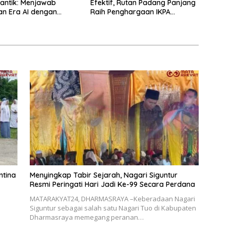
lantik: Menjawab
Efektif, Rutan Padang Panjang
n Era AI dengan
Raih Penghargaan IKPA
as dan Kolaborasi
Sempurna pada KPPN
Bukittinggi Awards 2026
ntina
Menyingkap Tabir Sejarah, Nagari Siguntur
Resmi Peringati Hari Jadi Ke-99 Secara Perdana
MATARAKYAT24, DHARMASRAYA –Keberadaan Nagari
Siguntur sebagai salah satu Nagari Tuo di Kabupaten
Dharmasraya memegang peranan…