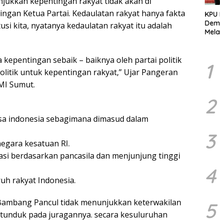
njukkan kepentingan rakyat tidak akan di
ingan Ketua Partai. Kedaulatan rakyat hanya fakta
KPU
Demo
tusi kita, nyatanya kedaulatan rakyat itu adalah
Mela
Per
dala
Pemi
 kepentingan sebaik – baiknya oleh partai politik
1
politik untuk kepentingan rakyat,” Ujar Pangeran
MI Sumut.
2
gsa indonesia sebagimana dimasud dalam
3
egara kesatuan RI.
i berdasarkan pancasila dan menjunjung tinggi
4
uh rakyat Indonesia.
ambang Pancul tidak menunjukkan keterwakilan
5
tunduk pada juragannya. secara kesuluruhan