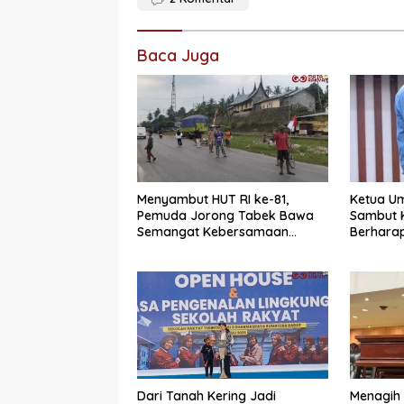
Baca Juga
Menyambut HUT RI ke-81,
Ketua U
Pemuda Jorong Tabek Bawa
Sambut K
Semangat Kebersamaan
Berhara
Lewat Pesta Rakyat
Dugaan 
Berjalan
Dari Tanah Kering Jadi
Menagih 