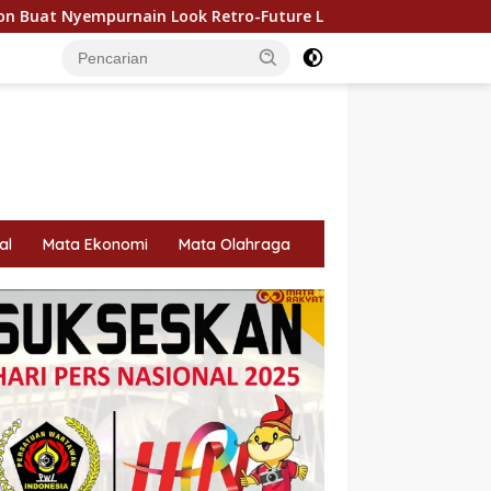
k Retro-Future Lo
500 Bendera Merah Putih Dibagikan
al
Mata Ekonomi
Mata Olahraga