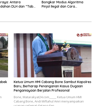
raya: Antara
Bongkar Modus Algoritma
dahan DLH dan “Tabir
Pinjol Ilegal dan Cara
 Kasus Lama
Melindungi Data Pribadi
abek
Ketua Umum HMI Cabang Bone Sambut Kapolres
Baru, Berharap Penanganan Kasus Dugaan
Penganiayaan Berjalan Profesional
n
Bone, Matarakyat24.com_____ Ketua Umum HMI
Cabang Bone, Andi Miftahul Amri menyampaikan
ucapan selamat datang dan…