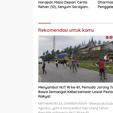
Harapan Masa Depan: Cerita
Dharmas
Rehan (10), Senyum Seragam
Penggele
Pertama, dan Cita-Cita Jadi
Misteri”
Prajurit TNI
Rekomendasi untuk kamu
Menyambut HUT RI ke-81, Pemuda Jorong T
Bawa Semangat Kebersamaan Lewat Pesta
Rakyat
MATARAKYAT24, DHARMASRAYA– Memasuki bula
Agustus, gelora menyambut Hari Ulang Tahun
Republik Indonesia (HUT RI) ke-81…