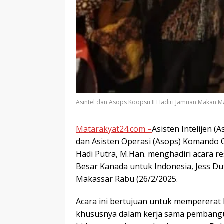
Asintel dan Asops Koopsu II Hadiri Jamuan Makan 
Matarakyat24.com –
Asisten Intelijen (
dan Asisten Operasi (Asops) Komando O
Hadi Putra, M.Han. menghadiri acara re
Besar Kanada untuk Indonesia, Jess Dutt
Makassar Rabu (26/2/2025.
Acara ini bertujuan untuk mempererat 
khususnya dalam kerja sama pembanguna