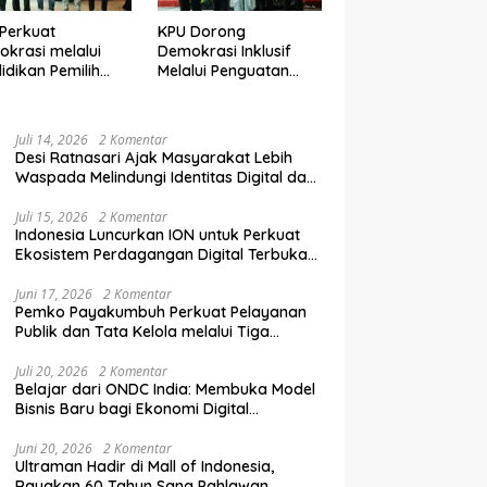
Perkuat
KPU Dorong
krasi melalui
Demokrasi Inklusif
idikan Pemilih
Melalui Penguatan
elanjutan bagi
Peran Perempuan
mpok Rentan,
dalam Pendidikan
inal, dan Pemula
Pemilih
Juli 14, 2026
2 Komentar
Desi Ratnasari Ajak Masyarakat Lebih
Waspada Melindungi Identitas Digital dan
Data Pribadi
Juli 15, 2026
2 Komentar
Indonesia Luncurkan ION untuk Perkuat
Ekosistem Perdagangan Digital Terbuka
Nasional
Juni 17, 2026
2 Komentar
Pemko Payakumbuh Perkuat Pelayanan
Publik dan Tata Kelola melalui Tiga
Ranperda Strategis
Juli 20, 2026
2 Komentar
Belajar dari ONDC India: Membuka Model
Bisnis Baru bagi Ekonomi Digital
Indonesia
Juni 20, 2026
2 Komentar
Ultraman Hadir di Mall of Indonesia,
Rayakan 60 Tahun Sang Pahlawan