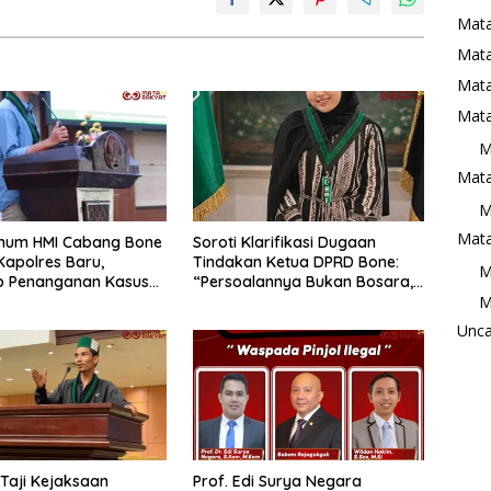
Mata
Mat
Mata
Mata
M
Mata
M
Mata
mum HMI Cabang Bone
Soroti Klarifikasi Dugaan
apolres Baru,
Tindakan Ketua DPRD Bone:
M
p Penanganan Kasus
“Persoalannya Bukan Bosara,
M
Penganiayaan
Tetapi Etika Kepemimpinan”
 Profesional
Unca
Taji Kejaksaan
Prof. Edi Surya Negara