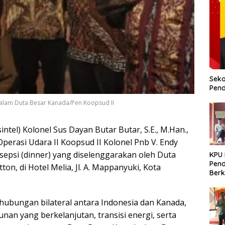
Seko
Pend
Malam Duta Besar Kanada/Pen Koopsud II
Asintel) Kolonel Sus Dayan Butar Butar, S.E., M.Han.,
perasi Udara II Koopsud II Kolonel Pnb V. Endy
sepsi (dinner) yang diselenggarakan oleh Duta
KPU
Pend
on, di Hotel Melia, Jl. A. Mappanyuki, Kota
Berk
Meni
Dem
hubungan bilateral antara Indonesia dan Kanada,
n yang berkelanjutan, transisi energi, serta