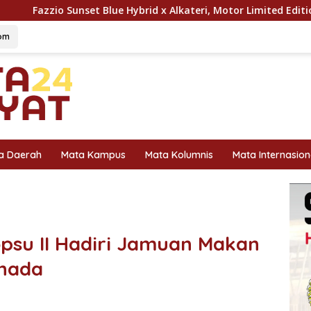
 Hybrid x Alkateri, Motor Limited Edition Buat Nyempurnain Loo
om
a Daerah
Mata Kampus
Mata Kolumnis
Mata Internasion
opsu II Hadiri Jamuan Makan
nada