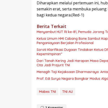
Diharapkan melalui pertemuan ini, hu
semakin erat, serta membuka peluang 
bagi kedua negara.(Red-1)
Berita Terkait
Menyambut HUT RI ke-81, Pemuda Jorong 
Ketua Umum HMI Cabang Bone Sambut Kapo
Penganiayaan Berjalan Profesional
Soroti Klarifikasi Dugaan Tindakan Ketua D
Kepemimpinan”
Dari Tanah Kering Jadi Harapan Masa Depan
Cita Jadi Prajurit TNI
Menagih Taji Kejaksaan Dharmasraya: Anta
Prof. Edi Surya Negara Bongkar Modus Algor
Mabes TNI
TNI AU
2
Komentar