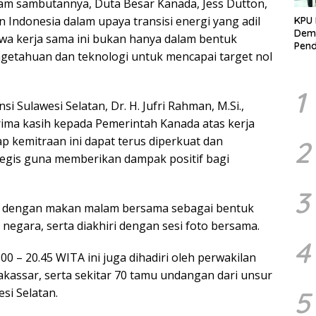
am sambutannya, Duta Besar Kanada, Jess Dutton,
Indonesia dalam upaya transisi energi yang adil
KPU 
Demo
wa kerja sama ini bukan hanya dalam bentuk
Pend
ngetahuan dan teknologi untuk mencapai target nol
Berk
Kelo
Marj
1
i Sulawesi Selatan, Dr. H. Jufri Rahman, M.Si.,
ma kasih kepada Pemerintah Kanada atas kerja
ap kemitraan ini dapat terus diperkuat dan
2
tegis guna memberikan dampak positif bagi
3
kan dengan makan malam bersama sebagai bentuk
gara, serta diakhiri dengan sesi foto bersama.
4
0 – 20.45 WITA ini juga dihadiri oleh perwakilan
kassar, serta sekitar 70 tamu undangan dari unsur
5
si Selatan.