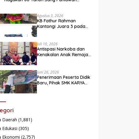
Legendaris
Agustus 3, 2026
KB Fathur Rahman
Kantongi Juara 3 pada
Lomba Fashion Show Eco
Friendly
Juli 10, 2026
Antispasi Narkoba dan
Kenakalan Anak Remaja,
Nagari Batu Taba gelar
festival Babaliak Ka
Surau
Juni 26, 2026
Penerimaan Peserta Didik
Baru, Pihak SMK KARYA
Padang Panjang
Promosikan ke
Masyarakat Pabasko
egori
a Daerah
(1,881)
 Edukasi
(305)
a Ekonomi
(2,757)