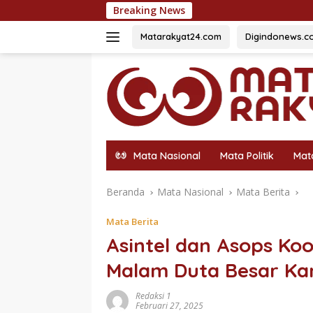
Langsung
Breaking News
Fazzio Sunset Blue
ke
konten
Matarakyat24.com
Digindonews.c
Mata Nasional
Mata Politik
Mat
Beranda
Mata Nasional
Mata Berita
Mata Berita
Asintel dan Asops Ko
Malam Duta Besar Ka
Redaksi 1
Februari 27, 2025