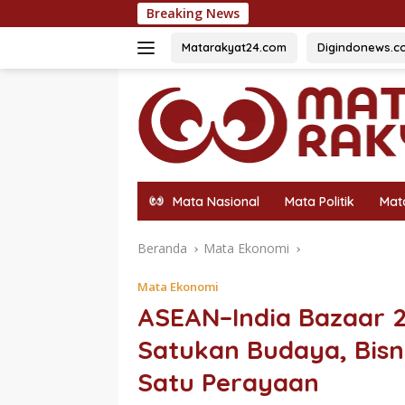
Langsung
Breaking News
54 Sis
ke
konten
Matarakyat24.com
Digindonews.c
Mata Nasional
Mata Politik
Mat
Beranda
Mata Ekonomi
Mata Ekonomi
ASEAN–India Bazaar 2
Satukan Budaya, Bisn
Satu Perayaan