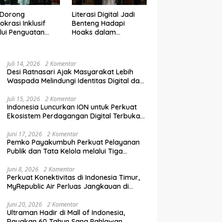
 Dorong
Literasi Digital Jadi
krasi Inklusif
Benteng Hadapi
lui Penguatan
Hoaks dalam
an Perempuan
Pendidikan Pemilih
m Pendidikan
Berkelanjutan
lih
Juli 14, 2026
2 Komentar
Desi Ratnasari Ajak Masyarakat Lebih
Waspada Melindungi Identitas Digital dan
Data Pribadi
Juli 15, 2026
2 Komentar
Indonesia Luncurkan ION untuk Perkuat
Ekosistem Perdagangan Digital Terbuka
Nasional
Juni 17, 2026
2 Komentar
Pemko Payakumbuh Perkuat Pelayanan
Publik dan Tata Kelola melalui Tiga
Ranperda Strategis
Juni 8, 2026
2 Komentar
Perkuat Konektivitas di Indonesia Timur,
MyRepublic Air Perluas Jangkauan di
Sulawesi
Juni 20, 2026
2 Komentar
Ultraman Hadir di Mall of Indonesia,
Rayakan 60 Tahun Sang Pahlawan