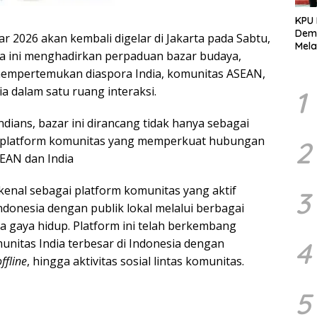
KPU
Demo
 2026 akan kembali digelar di Jakarta pada Sabtu,
Mela
ara ini menghadirkan perpaduan bazar budaya,
Per
dala
empertemukan diaspora India, komunitas ASEAN,
Pemi
a dalam satu ruang interaksi.
1
dians, bazar ini dirancang tidak hanya sebagai
ai platform komunitas yang memperkuat hubungan
2
EAN dan India
kenal sebagai platform komunitas yang aktif
3
donesia dengan publik lokal melalui berbagai
a gaya hidup. Platform ini telah berkembang
4
unitas India terbesar di Indonesia dengan
ffline
, hingga aktivitas sosial lintas komunitas.
5