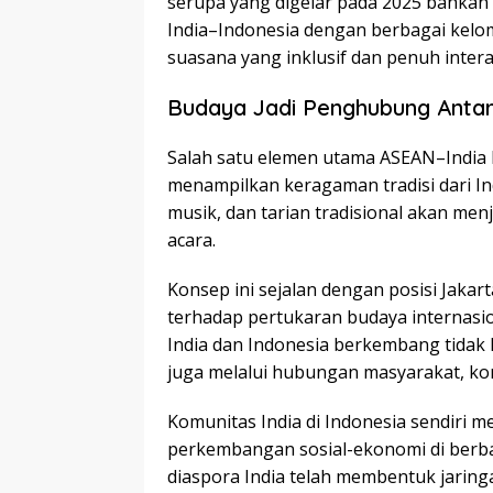
serupa yang digelar pada 2025 bahka
India–Indonesia dengan berbagai kelo
suasana yang inklusif dan penuh intera
Budaya Jadi Penghubung Anta
Salah satu elemen utama ASEAN–India 
menampilkan keragaman tradisi dari I
musik, dan tarian tradisional akan me
acara.
Konsep ini sejalan dengan posisi Jakar
terhadap pertukaran budaya internasi
India dan Indonesia berkembang tidak 
juga melalui hubungan masyarakat, kom
Komunitas India di Indonesia sendiri m
perkembangan sosial-ekonomi di berbag
diaspora India telah membentuk jaringa