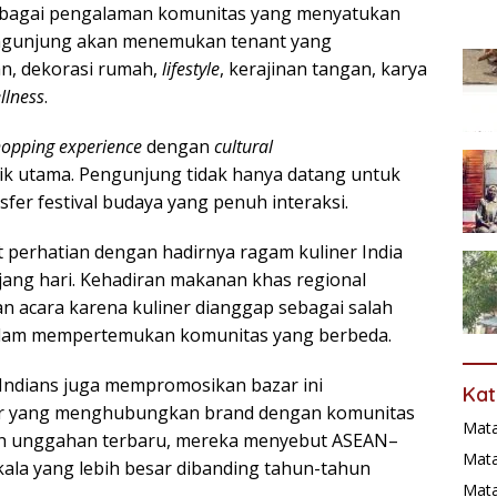
ebagai pengalaman komunitas yang menyatukan
Pengunjung akan menemukan tenant yang
n, dekorasi rumah,
lifestyle
, kerajinan tangan, karya
llness
.
hopping experience
dengan
cultural
rik utama. Pengunjung tidak hanya datang untuk
sfer festival budaya yang penuh interaksi.
t perhatian dengan hadirnya ragam kuliner India
jang hari. Kehadiran makanan khas regional
n acara karena kuliner dianggap sebagai salah
dalam mempertemukan komunitas yang berbeda.
oIndians juga mempromosikan bazar ini
Kat
ar yang menghubungkan brand dengan komunitas
Mat
mlah unggahan terbaru, mereka menyebut ASEAN–
Mata
kala yang lebih besar dibanding tahun-tahun
Mat