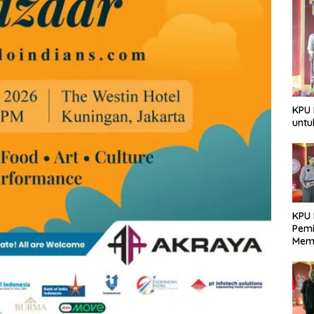
KPU 
untu
KPU 
Pemi
Mem
Dem
Berk