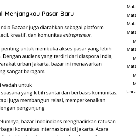
Mata
l Menjangkau Pasar Baru
Mat
Mata
India Bazaar juga diarahkan sebagai platform
Mata
cil, kreatif, dan komunitas
entrepreneur
.
M
ni penting untuk membuka akses pasar yang lebih
Mata
Dengan audiens yang terdiri dari diaspora India,
M
arakat urban Jakarta, bazar ini menawarkan
Mata
ang sangat beragam.
M
M
ai wadah untuk
Unca
 suasana yang lebih santai dan berbasis komunitas.
etapi juga membangun relasi, memperkenalkan
 dengan pengunjung.
lumnya, bazar Indoindians menghadirkan ratusan
agai komunitas internasional di Jakarta. Acara