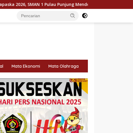
1 Pulau Punjung Mendominasi
KPU Dorong Pemilih Cerdas
al
Mata Ekonomi
Mata Olahraga