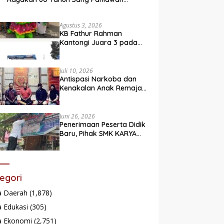
Legendaris
Agustus 3, 2026
KB Fathur Rahman
Kantongi Juara 3 pada
Lomba Fashion Show Eco
Friendly
Juli 10, 2026
Antispasi Narkoba dan
Kenakalan Anak Remaja,
Nagari Batu Taba gelar
festival Babaliak Ka
Surau
Juni 26, 2026
Penerimaan Peserta Didik
Baru, Pihak SMK KARYA
Padang Panjang
Promosikan ke
Masyarakat Pabasko
egori
a Daerah
(1,878)
 Edukasi
(305)
a Ekonomi
(2,751)