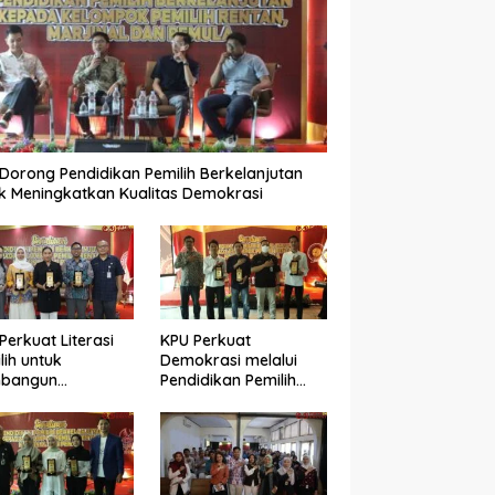
Dorong Pendidikan Pemilih Berkelanjutan
k Meningkatkan Kualitas Demokrasi
Perkuat Literasi
KPU Perkuat
lih untuk
Demokrasi melalui
bangun
Pendidikan Pemilih
okrasi yang
Berkelanjutan bagi
ualitas
Kelompok Rentan,
Marjinal, dan Pemula