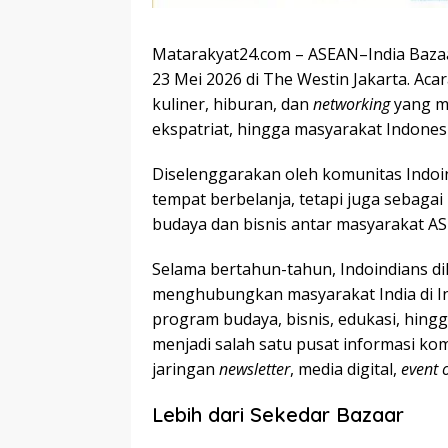
Matarakyat24.com – ASEAN–India Bazaar
23 Mei 2026 di The Westin Jakarta. Ac
kuliner, hiburan, dan
networking
yang m
ekspatriat, hingga masyarakat Indonesi
Diselenggarakan oleh komunitas Indoin
tempat berbelanja, tetapi juga sebag
budaya dan bisnis antar masyarakat AS
Selama bertahun-tahun, Indoindians di
menghubungkan masyarakat India di In
program budaya, bisnis, edukasi, hingg
menjadi salah satu pusat informasi kom
jaringan
newsletter
, media digital,
event o
Lebih dari Sekedar Bazaar