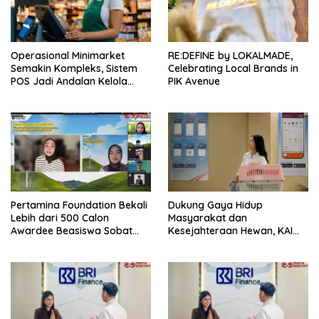
Operasional Minimarket
RE:DEFINE by LOKALMADE,
Semakin Kompleks, Sistem
Celebrating Local Brands in
POS Jadi Andalan Kelola
PIK Avenue
Transaksi dan Stok
Pertamina Foundation Bekali
Dukung Gaya Hidup
Lebih dari 500 Calon
Masyarakat dan
Awardee Beasiswa Sobat
Kesejahteraan Hewan, KAI
Bumi Hadapi Tahap
Logistik Layani Lebih dari 90
Wawancara
Ribu Hewan Peliharaan pada
Semester I 2026