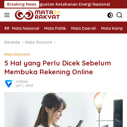
Langsung
ilar Penguatan Ketahanan Energi Nasional
Breaking News
KPU Dorong Pe
ke
konten
Mata Nasional
Mata Politik
Mata Daerah
Mata Kampu
Beranda
Mata Ekonomi
Mata Ekonomi
5 Hal yang Perlu Dicek Sebelum
Membuka Rekening Online
Vritimes
Juli 1, 2026