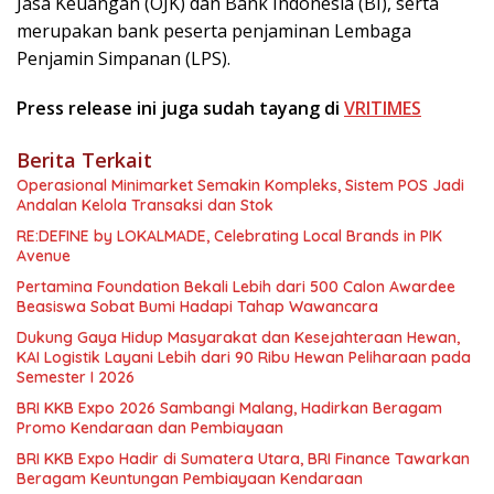
Jasa Keuangan (OJK) dan Bank Indonesia (BI), serta
merupakan bank peserta penjaminan Lembaga
Penjamin Simpanan (LPS).
Press release ini juga sudah tayang di
VRITIMES
Berita Terkait
Operasional Minimarket Semakin Kompleks, Sistem POS Jadi
Andalan Kelola Transaksi dan Stok
RE:DEFINE by LOKALMADE, Celebrating Local Brands in PIK
Avenue
Pertamina Foundation Bekali Lebih dari 500 Calon Awardee
Beasiswa Sobat Bumi Hadapi Tahap Wawancara
Dukung Gaya Hidup Masyarakat dan Kesejahteraan Hewan,
KAI Logistik Layani Lebih dari 90 Ribu Hewan Peliharaan pada
Semester I 2026
BRI KKB Expo 2026 Sambangi Malang, Hadirkan Beragam
Promo Kendaraan dan Pembiayaan
BRI KKB Expo Hadir di Sumatera Utara, BRI Finance Tawarkan
Beragam Keuntungan Pembiayaan Kendaraan