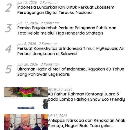
2
Juli 15, 2026
2 Komentar
Indonesia Luncurkan ION untuk Perkuat Ekosistem
Perdagangan Digital Terbuka Nasional
3
Juni 17, 2026
2 Komentar
Pemko Payakumbuh Perkuat Pelayanan Publik dan
Tata Kelola melalui Tiga Ranperda Strategis
4
Juni 8, 2026
2 Komentar
Perkuat Konektivitas di Indonesia Timur, MyRepublic Air
Perluas Jangkauan di Sulawesi
5
Juni 20, 2026
2 Komentar
Ultraman Hadir di Mall of Indonesia, Rayakan 60 Tahun
Sang Pahlawan Legendaris
Agustus 3, 2026
KB Fathur Rahman Kantongi Juara 3
pada Lomba Fashion Show Eco Friendly
Juli 10, 2026
Antispasi Narkoba dan Kenakalan Anak
Remaja, Nagari Batu Taba gelar