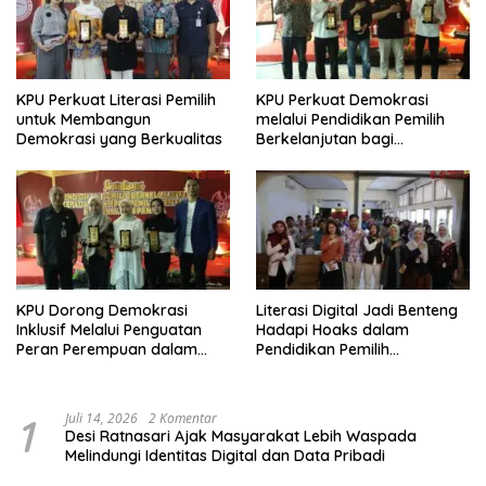
KPU Perkuat Literasi Pemilih
KPU Perkuat Demokrasi
untuk Membangun
melalui Pendidikan Pemilih
Demokrasi yang Berkualitas
Berkelanjutan bagi
Kelompok Rentan, Marjinal,
dan Pemula
KPU Dorong Demokrasi
Literasi Digital Jadi Benteng
Inklusif Melalui Penguatan
Hadapi Hoaks dalam
Peran Perempuan dalam
Pendidikan Pemilih
Pendidikan Pemilih
Berkelanjutan
1
Juli 14, 2026
2 Komentar
Desi Ratnasari Ajak Masyarakat Lebih Waspada
Melindungi Identitas Digital dan Data Pribadi