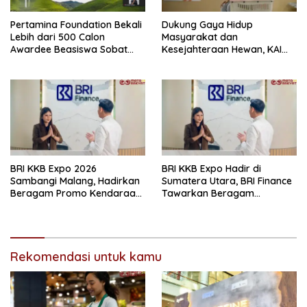
Pertamina Foundation Bekali
Dukung Gaya Hidup
Lebih dari 500 Calon
Masyarakat dan
Awardee Beasiswa Sobat
Kesejahteraan Hewan, KAI
Bumi Hadapi Tahap
Logistik Layani Lebih dari 90
Wawancara
Ribu Hewan Peliharaan pada
Semester I 2026
BRI KKB Expo 2026
BRI KKB Expo Hadir di
Sambangi Malang, Hadirkan
Sumatera Utara, BRI Finance
Beragam Promo Kendaraan
Tawarkan Beragam
dan Pembiayaan
Keuntungan Pembiayaan
Kendaraan
Rekomendasi untuk kamu