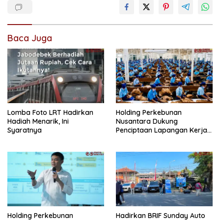
Baca Juga
Lomba Foto LRT Hadirkan
Holding Perkebunan
Hadiah Menarik, Ini
Nusantara Dukung
Syaratnya
Penciptaan Lapangan Kerja,
PTPN I Serap 15–20 Ribu
Pekerja di Pabrik Tembakau
Holding Perkebunan
Hadirkan BRIF Sunday Auto