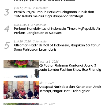
3
Juni 17, 2026
2 Komentar
Pemko Payakumbuh Perkuat Pelayanan Publik dan
Tata Kelola melalui Tiga Ranperda Strategis
4
Juni 8, 2026
2 Komentar
Perkuat Konektivitas di Indonesia Timur, MyRepublic Air
Perluas Jangkauan di Sulawesi
5
Juni 20, 2026
2 Komentar
Ultraman Hadir di Mall of Indonesia, Rayakan 60 Tahun
Sang Pahlawan Legendaris
Agustus 3, 2026
KB Fathur Rahman Kantongi Juara 3
pada Lomba Fashion Show Eco Friendly
Juli 10, 2026
Antispasi Narkoba dan Kenakalan Anak
Remaja, Nagari Batu Taba gelar
festival Babaliak Ka Surau
Juni 26, 2026