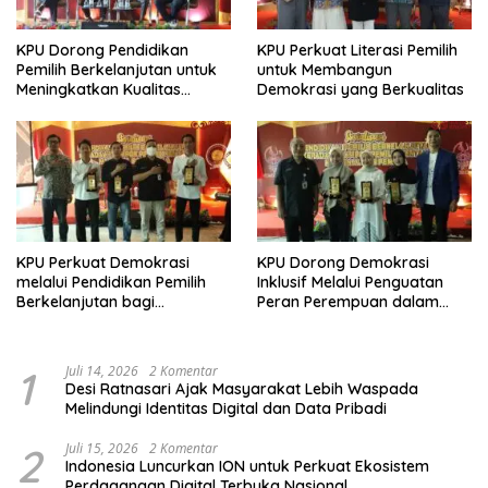
KPU Dorong Pendidikan
KPU Perkuat Literasi Pemilih
Pemilih Berkelanjutan untuk
untuk Membangun
Meningkatkan Kualitas
Demokrasi yang Berkualitas
Demokrasi
KPU Perkuat Demokrasi
KPU Dorong Demokrasi
melalui Pendidikan Pemilih
Inklusif Melalui Penguatan
Berkelanjutan bagi
Peran Perempuan dalam
Kelompok Rentan, Marjinal,
Pendidikan Pemilih
dan Pemula
1
Juli 14, 2026
2 Komentar
Desi Ratnasari Ajak Masyarakat Lebih Waspada
Melindungi Identitas Digital dan Data Pribadi
2
Juli 15, 2026
2 Komentar
Indonesia Luncurkan ION untuk Perkuat Ekosistem
Perdagangan Digital Terbuka Nasional