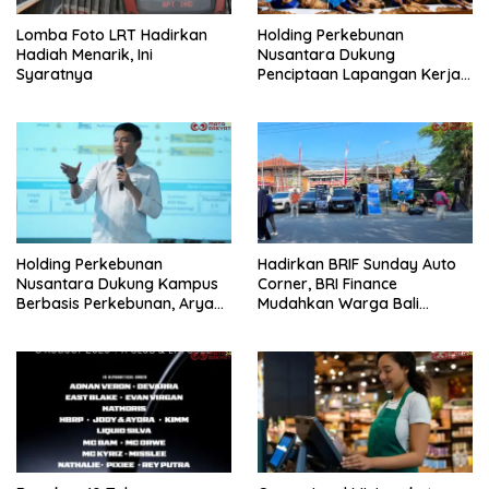
Lomba Foto LRT Hadirkan
Holding Perkebunan
Hadiah Menarik, Ini
Nusantara Dukung
Syaratnya
Penciptaan Lapangan Kerja,
PTPN I Serap 15–20 Ribu
Pekerja di Pabrik Tembakau
Holding Perkebunan
Hadirkan BRIF Sunday Auto
Nusantara Dukung Kampus
Corner, BRI Finance
Berbasis Perkebunan, Arya
Mudahkan Warga Bali
Sandhiyudha Jadi
Wujudkan Mobil Impian
Mahasiswa Angkatan
Pertama Magister ITSI