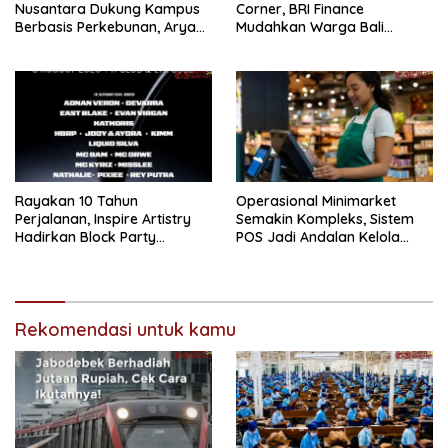
Nusantara Dukung Kampus
Corner, BRI Finance
Berbasis Perkebunan, Arya
Mudahkan Warga Bali
Sandhiyudha Jadi
Wujudkan Mobil Impian
Mahasiswa Angkatan
Pertama Magister ITSI
Rayakan 10 Tahun
Operasional Minimarket
Perjalanan, Inspire Artistry
Semakin Kompleks, Sistem
Hadirkan Block Party
POS Jadi Andalan Kelola
Terbesar di Jakarta
Transaksi dan Stok
Rekomendasi untuk kamu