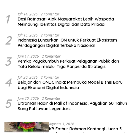
Kelompok Rentan, Marjinal,
Pendidikan Pemilih
dan Pemula
1
Juli 14, 2026
2 Komentar
Desi Ratnasari Ajak Masyarakat Lebih Waspada
Melindungi Identitas Digital dan Data Pribadi
2
Juli 15, 2026
2 Komentar
Indonesia Luncurkan ION untuk Perkuat Ekosistem
Perdagangan Digital Terbuka Nasional
3
Juni 17, 2026
2 Komentar
Pemko Payakumbuh Perkuat Pelayanan Publik dan
Tata Kelola melalui Tiga Ranperda Strategis
4
Juli 20, 2026
2 Komentar
Belajar dari ONDC India: Membuka Model Bisnis Baru
bagi Ekonomi Digital Indonesia
5
Juni 20, 2026
2 Komentar
Ultraman Hadir di Mall of Indonesia, Rayakan 60 Tahun
Sang Pahlawan Legendaris
Agustus 3, 2026
KB Fathur Rahman Kantongi Juara 3