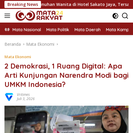
Langsung
embunuhan Wanita di Hotel Sakato Jaya, Tersangka Peragakan 
Breaking News
ke
konten
Mata Nasional
Mata Politik
Mata Daerah
Mata Kampu
Beranda
Mata Ekonomi
Mata Ekonomi
2 Demokrasi, 1 Ruang Digital: Apa
Arti Kunjungan Narendra Modi bagi
UMKM Indonesia?
Vritimes
Juli 3, 2026