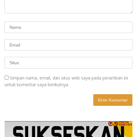
Simpan nama, email, dan situs web saya pada peramban ini
untuk komentar saya berikutnya.
A
l
t
e
r
n