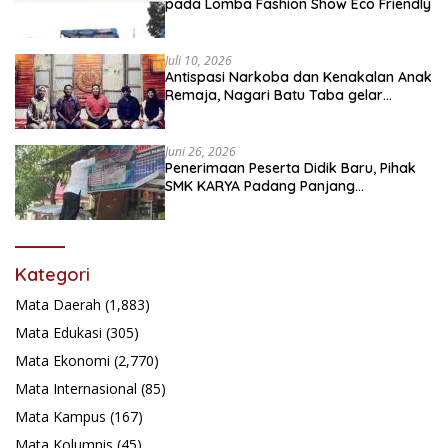
pada Lomba Fashion Show Eco Friendly
Juli 10, 2026
Antispasi Narkoba dan Kenakalan Anak
Remaja, Nagari Batu Taba gelar
festival Babaliak Ka Surau
Juni 26, 2026
Penerimaan Peserta Didik Baru, Pihak
SMK KARYA Padang Panjang
Promosikan ke Masyarakat Pabasko
Kategori
Mata Daerah
(1,883)
Mata Edukasi
(305)
Mata Ekonomi
(2,770)
Mata Internasional
(85)
Mata Kampus
(167)
Mata Kolumnis
(45)