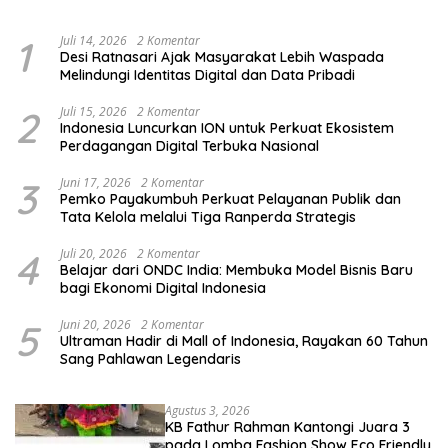
dan Pemula
1
Juli 14, 2026
2 Komentar
Desi Ratnasari Ajak Masyarakat Lebih Waspada
Melindungi Identitas Digital dan Data Pribadi
2
Juli 15, 2026
2 Komentar
Indonesia Luncurkan ION untuk Perkuat Ekosistem
Perdagangan Digital Terbuka Nasional
3
Juni 17, 2026
2 Komentar
Pemko Payakumbuh Perkuat Pelayanan Publik dan
Tata Kelola melalui Tiga Ranperda Strategis
4
Juli 20, 2026
2 Komentar
Belajar dari ONDC India: Membuka Model Bisnis Baru
bagi Ekonomi Digital Indonesia
5
Juni 20, 2026
2 Komentar
Ultraman Hadir di Mall of Indonesia, Rayakan 60 Tahun
Sang Pahlawan Legendaris
Agustus 3, 2026
KB Fathur Rahman Kantongi Juara 3
pada Lomba Fashion Show Eco Friendly