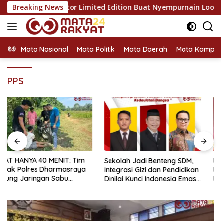
Langsung
Alkateri, Motor Limited Edition Buat Nyempurnain Look Retro-F
Breaking News
ke
konten
Mata Nasional
Mata Politik
Mata Daerah
Mata Kampu
PPS
KPU Dorong Pendidikan
Sekolah Jadi Benteng SDM,
Pemilih Berkelanjutan untuk
Integrasi Gizi dan Pendidikan
Meningkatkan Kualitas
Dinilai Kunci Indonesia Emas
Demokrasi
2045