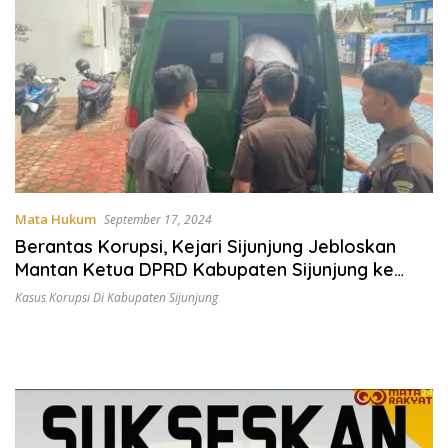
Mata Hukum
September 17, 2024
Berantas Korupsi, Kejari Sijunjung Jebloskan
Mantan Ketua DPRD Kabupaten Sijunjung ke
Penjara
Kasus Korupsi Di Kabupaten Sijunjung