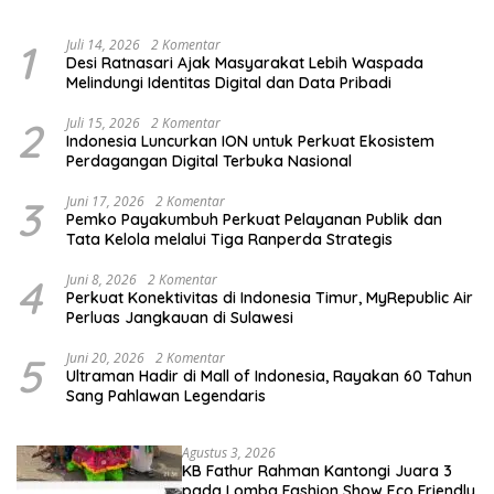
dan Pemula
1
Juli 14, 2026
2 Komentar
Desi Ratnasari Ajak Masyarakat Lebih Waspada
Melindungi Identitas Digital dan Data Pribadi
2
Juli 15, 2026
2 Komentar
Indonesia Luncurkan ION untuk Perkuat Ekosistem
Perdagangan Digital Terbuka Nasional
3
Juni 17, 2026
2 Komentar
Pemko Payakumbuh Perkuat Pelayanan Publik dan
Tata Kelola melalui Tiga Ranperda Strategis
4
Juni 8, 2026
2 Komentar
Perkuat Konektivitas di Indonesia Timur, MyRepublic Air
Perluas Jangkauan di Sulawesi
5
Juni 20, 2026
2 Komentar
Ultraman Hadir di Mall of Indonesia, Rayakan 60 Tahun
Sang Pahlawan Legendaris
Agustus 3, 2026
KB Fathur Rahman Kantongi Juara 3
pada Lomba Fashion Show Eco Friendly