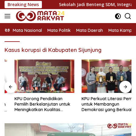
Langsung
Syaratnya
Breaking News
Sekolah Jadi Benteng SDM, Integrasi Gizi dan
ke
konten
Mata Nasional
Mata Politik
Mata Daerah
Mata Kampu
Kasus korupsi di Kabupaten Sijunjung
KPU Dorong Pendidikan
KPU Perkuat Literasi Pemilih
Pemilih Berkelanjutan untuk
untuk Membangun
Meningkatkan Kualitas
Demokrasi yang Berkualitas
Demokrasi