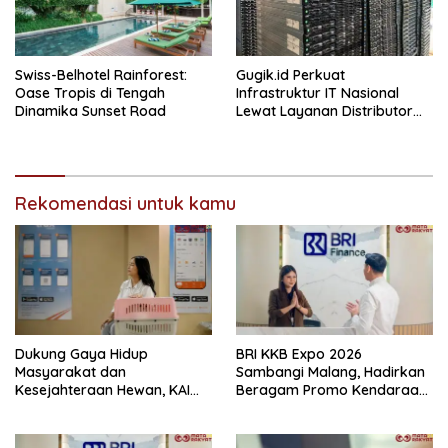
Swiss-Belhotel Rainforest:
Gugik.id Perkuat
Oase Tropis di Tengah
Infrastruktur IT Nasional
Dinamika Sunset Road
Lewat Layanan Distributor
Server Enterprise
Rekomendasi untuk kamu
Dukung Gaya Hidup
BRI KKB Expo 2026
Masyarakat dan
Sambangi Malang, Hadirkan
Kesejahteraan Hewan, KAI
Beragam Promo Kendaraan
Logistik Layani Lebih dari 90
dan Pembiayaan
Ribu Hewan Peliharaan pada
Semester I 2026