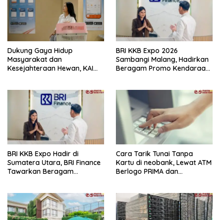
Dukung Gaya Hidup
BRI KKB Expo 2026
Masyarakat dan
Sambangi Malang, Hadirkan
Kesejahteraan Hewan, KAI
Beragam Promo Kendaraan
Logistik Layani Lebih dari 90
dan Pembiayaan
Ribu Hewan Peliharaan pada
Semester I 2026
BRI KKB Expo Hadir di
Cara Tarik Tunai Tanpa
Sumatera Utara, BRI Finance
Kartu di neobank, Lewat ATM
Tawarkan Beragam
Berlogo PRIMA dan
Keuntungan Pembiayaan
Indomaret
Kendaraan