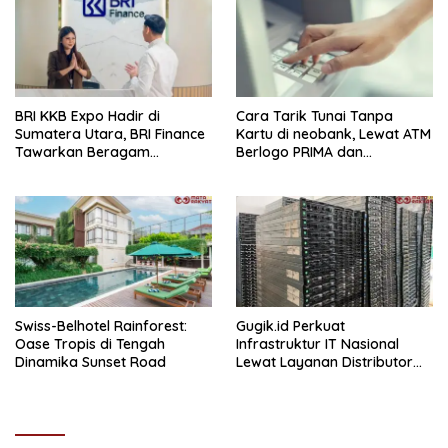
BRI KKB Expo Hadir di
Cara Tarik Tunai Tanpa
Sumatera Utara, BRI Finance
Kartu di neobank, Lewat ATM
Tawarkan Beragam
Berlogo PRIMA dan
Keuntungan Pembiayaan
Indomaret
Kendaraan
Swiss-Belhotel Rainforest:
Gugik.id Perkuat
Oase Tropis di Tengah
Infrastruktur IT Nasional
Dinamika Sunset Road
Lewat Layanan Distributor
Server Enterprise