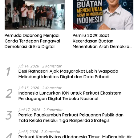
Pemuda Didorong Menjadi
Pemilu 2029: Saat
Garda Terdepan Pengawal
Kecerdasan Buatan
Demokrasi di Era Digital
Menentukan Arah Demokrasi
Indonesia
1
Juli 14, 2026
2 Komentar
Desi Ratnasari Ajak Masyarakat Lebih Waspada
Melindungi Identitas Digital dan Data Pribadi
2
Juli 15, 2026
2 Komentar
Indonesia Luncurkan ION untuk Perkuat Ekosistem
Perdagangan Digital Terbuka Nasional
3
Juni 17, 2026
2 Komentar
Pemko Payakumbuh Perkuat Pelayanan Publik dan
Tata Kelola melalui Tiga Ranperda Strategis
4
Juni 8, 2026
2 Komentar
Perkuat Konektivitas di Indonesia Timur, MyRepublic Air