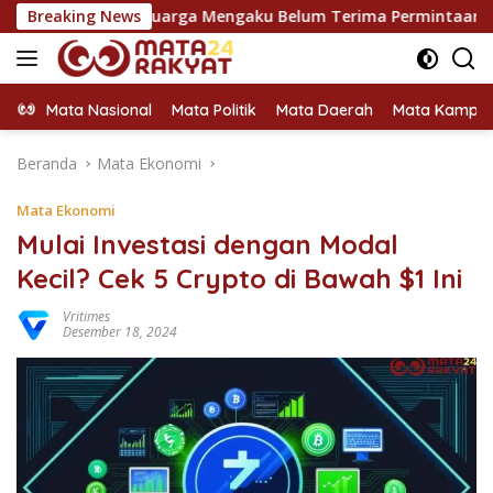
Langsung
ne, Keluarga Mengaku Belum Terima Permintaan Maaf
Breaking News
Du
ke
konten
Mata Nasional
Mata Politik
Mata Daerah
Mata Kampu
Beranda
Mata Ekonomi
Mata Ekonomi
Mulai Investasi dengan Modal
Kecil? Cek 5 Crypto di Bawah $1 Ini
Vritimes
Desember 18, 2024