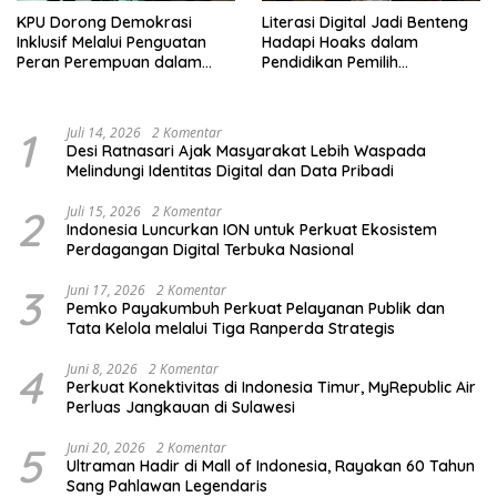
KPU Dorong Demokrasi
Literasi Digital Jadi Benteng
Inklusif Melalui Penguatan
Hadapi Hoaks dalam
Peran Perempuan dalam
Pendidikan Pemilih
Pendidikan Pemilih
Berkelanjutan
1
Juli 14, 2026
2 Komentar
Desi Ratnasari Ajak Masyarakat Lebih Waspada
Melindungi Identitas Digital dan Data Pribadi
2
Juli 15, 2026
2 Komentar
Indonesia Luncurkan ION untuk Perkuat Ekosistem
Perdagangan Digital Terbuka Nasional
3
Juni 17, 2026
2 Komentar
Pemko Payakumbuh Perkuat Pelayanan Publik dan
Tata Kelola melalui Tiga Ranperda Strategis
4
Juni 8, 2026
2 Komentar
Perkuat Konektivitas di Indonesia Timur, MyRepublic Air
Perluas Jangkauan di Sulawesi
5
Juni 20, 2026
2 Komentar
Ultraman Hadir di Mall of Indonesia, Rayakan 60 Tahun
Sang Pahlawan Legendaris