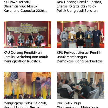
54 Siswa Terbaik
KPU Dorong Pemilih Cerdas,
Dharmasraya Masuk
Literasi Digital dan Tolak
Karantina Capaska 2026,
Politik Uang Jadi Sorotan
SMAN 1 Pulau Punjung
Mendominasi
KPU Dorong Pendidikan
KPU Perkuat Literasi Pemilih
Pemilih Berkelanjutan untuk
untuk Membangun
Meningkatkan Kualitas
Demokrasi yang Berkualitas
Demokrasi
Menyingkap Tabir Sejarah,
DPC GRIB Jaya
Nagari Siguntur Resmi
Dharmasraya Silaturahmi