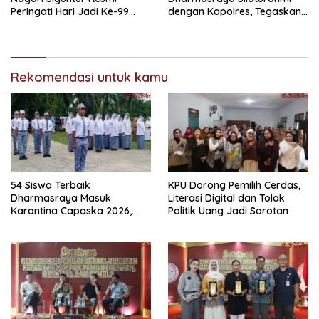
Peringati Hari Jadi Ke-99
dengan Kapolres, Tegaskan
Secara Perdana
Komitmen Sinergi Menjaga
Kondusifitas Daerah
Rekomendasi untuk kamu
54 Siswa Terbaik
KPU Dorong Pemilih Cerdas,
Dharmasraya Masuk
Literasi Digital dan Tolak
Karantina Capaska 2026,
Politik Uang Jadi Sorotan
SMAN 1 Pulau Punjung
Mendominasi