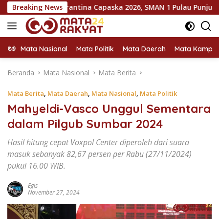
Langsung
asuk Karantina Capaska 2026, SMAN 1 Pulau Punjung Mendomin
Breaking News
ke
konten
Mata Nasional
Mata Politik
Mata Daerah
Mata Kampu
Beranda
Mata Nasional
Mata Berita
Mata Berita
,
Mata Daerah
,
Mata Nasional
,
Mata Politik
Mahyeldi-Vasco Unggul Sementara
dalam Pilgub Sumbar 2024
Hasil hitung cepat Voxpol Center diperoleh dari suara
masuk sebanyak 82,67 persen per Rabu (27/11/2024)
pukul 16.00 WIB.
Egis
November 27, 2024