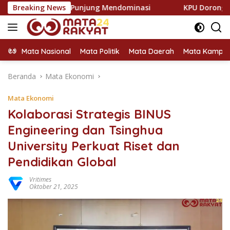
Langsung
Pulau Punjung Mendominasi
Breaking News
KPU Dorong Pemilih Cerdas, 
ke
konten
Mata Nasional
Mata Politik
Mata Daerah
Mata Kampu
Beranda
Mata Ekonomi
Mata Ekonomi
Kolaborasi Strategis BINUS
Engineering dan Tsinghua
University Perkuat Riset dan
Pendidikan Global
Vritimes
Oktober 21, 2025