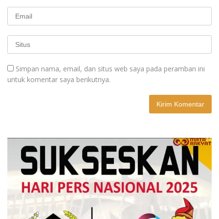
Simpan nama, email, dan situs web saya pada peramban ini
untuk komentar saya berikutnya.
A
l
t
e
r
n
a
t
i
v
e
: