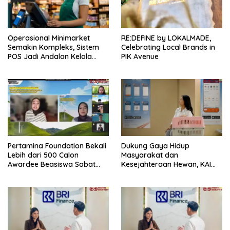
Operasional Minimarket
RE:DEFINE by LOKALMADE,
Semakin Kompleks, Sistem
Celebrating Local Brands in
POS Jadi Andalan Kelola
PIK Avenue
Transaksi dan Stok
Pertamina Foundation Bekali
Dukung Gaya Hidup
Lebih dari 500 Calon
Masyarakat dan
Awardee Beasiswa Sobat
Kesejahteraan Hewan, KAI
Bumi Hadapi Tahap
Logistik Layani Lebih dari 90
Wawancara
Ribu Hewan Peliharaan pada
Semester I 2026