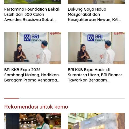
Pertamina Foundation Bekali
Dukung Gaya Hidup
Lebih dari 500 Calon
Masyarakat dan
Awardee Beasiswa Sobat
Kesejahteraan Hewan, KAI
Bumi Hadapi Tahap
Logistik Layani Lebih dari 90
Wawancara
Ribu Hewan Peliharaan pada
Semester I 2026
BRI KKB Expo 2026
BRI KKB Expo Hadir di
Sambangi Malang, Hadirkan
Sumatera Utara, BRI Finance
Beragam Promo Kendaraan
Tawarkan Beragam
dan Pembiayaan
Keuntungan Pembiayaan
Kendaraan
Rekomendasi untuk kamu