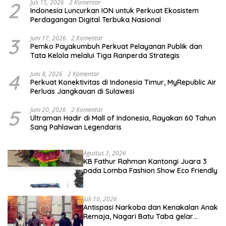
2
Juli 15, 2026
2 Komentar
Indonesia Luncurkan ION untuk Perkuat Ekosistem
Perdagangan Digital Terbuka Nasional
3
Juni 17, 2026
2 Komentar
Pemko Payakumbuh Perkuat Pelayanan Publik dan
Tata Kelola melalui Tiga Ranperda Strategis
4
Juni 8, 2026
2 Komentar
Perkuat Konektivitas di Indonesia Timur, MyRepublic Air
Perluas Jangkauan di Sulawesi
5
Juni 20, 2026
2 Komentar
Ultraman Hadir di Mall of Indonesia, Rayakan 60 Tahun
Sang Pahlawan Legendaris
Agustus 3, 2026
KB Fathur Rahman Kantongi Juara 3
pada Lomba Fashion Show Eco Friendly
Juli 10, 2026
Antispasi Narkoba dan Kenakalan Anak
Remaja, Nagari Batu Taba gelar
festival Babaliak Ka Surau