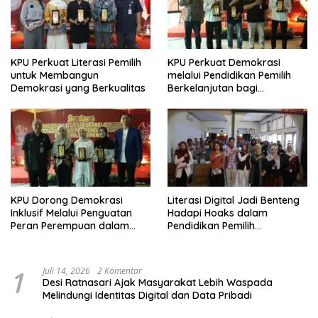
KPU Perkuat Literasi Pemilih
KPU Perkuat Demokrasi
untuk Membangun
melalui Pendidikan Pemilih
Demokrasi yang Berkualitas
Berkelanjutan bagi
Kelompok Rentan, Marjinal,
dan Pemula
KPU Dorong Demokrasi
Literasi Digital Jadi Benteng
Inklusif Melalui Penguatan
Hadapi Hoaks dalam
Peran Perempuan dalam
Pendidikan Pemilih
Pendidikan Pemilih
Berkelanjutan
1
Juli 14, 2026
2 Komentar
Desi Ratnasari Ajak Masyarakat Lebih Waspada
Melindungi Identitas Digital dan Data Pribadi