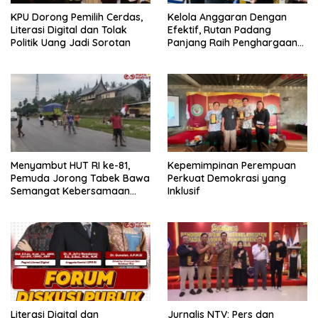
KPU Dorong Pemilih Cerdas,
Kelola Anggaran Dengan
Literasi Digital dan Tolak
Efektif, Rutan Padang
Politik Uang Jadi Sorotan
Panjang Raih Penghargaan
IKPA Sempurna pada KPPN
Bukittinggi Awards 2026
Menyambut HUT RI ke-81,
Kepemimpinan Perempuan
Pemuda Jorong Tabek Bawa
Perkuat Demokrasi yang
Semangat Kebersamaan
Inklusif
Lewat Pesta Rakyat
Literasi Digital dan
Jurnalis NTV: Pers dan