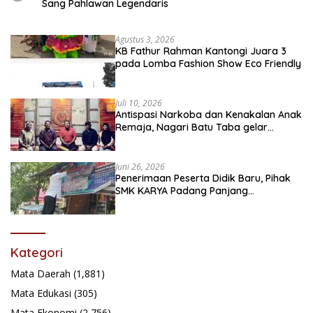
Sang Pahlawan Legendaris
Agustus 3, 2026
KB Fathur Rahman Kantongi Juara 3
pada Lomba Fashion Show Eco Friendly
Juli 10, 2026
Antispasi Narkoba dan Kenakalan Anak
Remaja, Nagari Batu Taba gelar
festival Babaliak Ka Surau
Juni 26, 2026
Penerimaan Peserta Didik Baru, Pihak
SMK KARYA Padang Panjang
Promosikan ke Masyarakat Pabasko
Kategori
Mata Daerah
(1,881)
Mata Edukasi
(305)
Mata Ekonomi
(2,756)