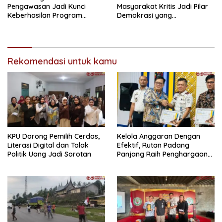
Pengawasan Jadi Kunci
Masyarakat Kritis Jadi Pilar
Keberhasilan Program
Demokrasi yang
Makan Bergizi Gratis
Berintegritas
Rekomendasi untuk kamu
KPU Dorong Pemilih Cerdas,
Kelola Anggaran Dengan
Literasi Digital dan Tolak
Efektif, Rutan Padang
Politik Uang Jadi Sorotan
Panjang Raih Penghargaan
IKPA Sempurna pada KPPN
Bukittinggi Awards 2026