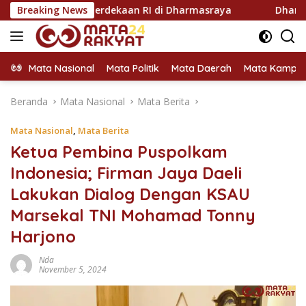
Langsung
-81 Kemerdekaan RI di Dharmasraya
Breaking News
Dharmasraya Utus H
ke
konten
Mata Nasional
Mata Politik
Mata Daerah
Mata Kampu
Beranda
Mata Nasional
Mata Berita
Mata Nasional
,
Mata Berita
Ketua Pembina Puspolkam
Indonesia; Firman Jaya Daeli
Lakukan Dialog Dengan KSAU
Marsekal TNI Mohamad Tonny
Harjono
Nda
November 5, 2024