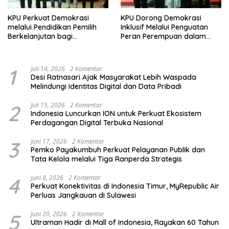
KPU Perkuat Demokrasi
KPU Dorong Demokrasi
melalui Pendidikan Pemilih
Inklusif Melalui Penguatan
Berkelanjutan bagi
Peran Perempuan dalam
Kelompok Rentan, Marjinal,
Pendidikan Pemilih
dan Pemula
1
Juli 14, 2026
2 Komentar
Desi Ratnasari Ajak Masyarakat Lebih Waspada
Melindungi Identitas Digital dan Data Pribadi
2
Juli 15, 2026
2 Komentar
Indonesia Luncurkan ION untuk Perkuat Ekosistem
Perdagangan Digital Terbuka Nasional
3
Juni 17, 2026
2 Komentar
Pemko Payakumbuh Perkuat Pelayanan Publik dan
Tata Kelola melalui Tiga Ranperda Strategis
4
Juni 8, 2026
2 Komentar
Perkuat Konektivitas di Indonesia Timur, MyRepublic Air
Perluas Jangkauan di Sulawesi
5
Juni 20, 2026
2 Komentar
Ultraman Hadir di Mall of Indonesia, Rayakan 60 Tahun