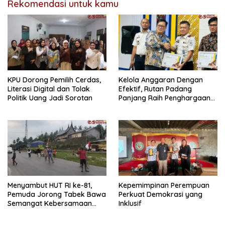
Rekomendasi untuk kamu
KPU Dorong Pemilih Cerdas,
Kelola Anggaran Dengan
Literasi Digital dan Tolak
Efektif, Rutan Padang
Politik Uang Jadi Sorotan
Panjang Raih Penghargaan
IKPA Sempurna pada KPPN
Bukittinggi Awards 2026
Menyambut HUT RI ke-81,
Kepemimpinan Perempuan
Pemuda Jorong Tabek Bawa
Perkuat Demokrasi yang
Semangat Kebersamaan
Inklusif
Lewat Pesta Rakyat