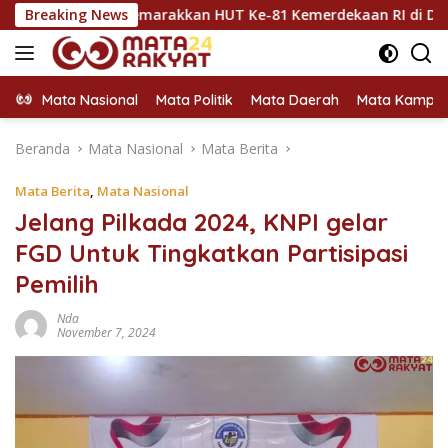
Langsung
untuk Semarakkan HUT Ke-81 Kemerdekaan RI di Dharmasraya
Breaking News
ke
konten
Mata Nasional
Mata Politik
Mata Daerah
Mata Kampu
Beranda
Mata Nasional
Mata Berita
Mata Berita
,
Mata Nasional
Jelang Pilkada 2024, KNPI gelar
FGD Untuk Tingkatkan Partisipasi
Pemilih
Nda
November 7, 2024