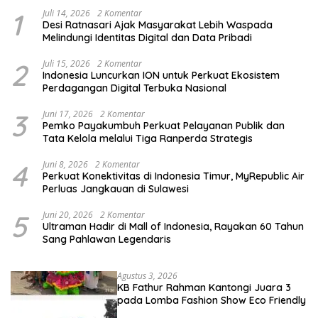
1
Juli 14, 2026
2 Komentar
Desi Ratnasari Ajak Masyarakat Lebih Waspada
Melindungi Identitas Digital dan Data Pribadi
2
Juli 15, 2026
2 Komentar
Indonesia Luncurkan ION untuk Perkuat Ekosistem
Perdagangan Digital Terbuka Nasional
3
Juni 17, 2026
2 Komentar
Pemko Payakumbuh Perkuat Pelayanan Publik dan
Tata Kelola melalui Tiga Ranperda Strategis
4
Juni 8, 2026
2 Komentar
Perkuat Konektivitas di Indonesia Timur, MyRepublic Air
Perluas Jangkauan di Sulawesi
5
Juni 20, 2026
2 Komentar
Ultraman Hadir di Mall of Indonesia, Rayakan 60 Tahun
Sang Pahlawan Legendaris
Agustus 3, 2026
KB Fathur Rahman Kantongi Juara 3
pada Lomba Fashion Show Eco Friendly