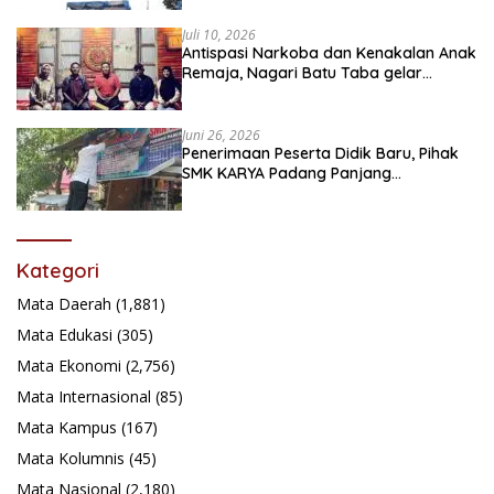
Juli 10, 2026
Antispasi Narkoba dan Kenakalan Anak
Remaja, Nagari Batu Taba gelar
festival Babaliak Ka Surau
Juni 26, 2026
Penerimaan Peserta Didik Baru, Pihak
SMK KARYA Padang Panjang
Promosikan ke Masyarakat Pabasko
Kategori
Mata Daerah
(1,881)
Mata Edukasi
(305)
Mata Ekonomi
(2,756)
Mata Internasional
(85)
Mata Kampus
(167)
Mata Kolumnis
(45)
Mata Nasional
(2,180)