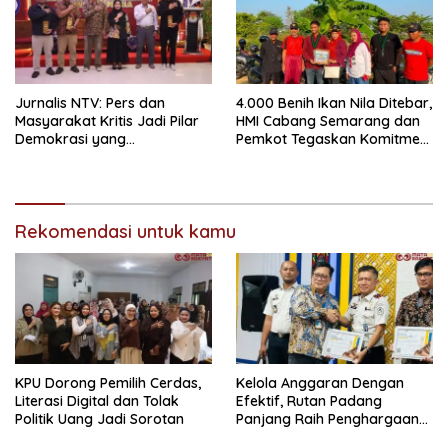
Jurnalis NTV: Pers dan
4.000 Benih Ikan Nila Ditebar,
Masyarakat Kritis Jadi Pilar
HMI Cabang Semarang dan
Demokrasi yang
Pemkot Tegaskan Komitmen
Berintegritas
Perikanan Berkelanjutan
Rekomendasi untuk kamu
KPU Dorong Pemilih Cerdas,
Kelola Anggaran Dengan
Literasi Digital dan Tolak
Efektif, Rutan Padang
Politik Uang Jadi Sorotan
Panjang Raih Penghargaan
IKPA Sempurna pada KPPN