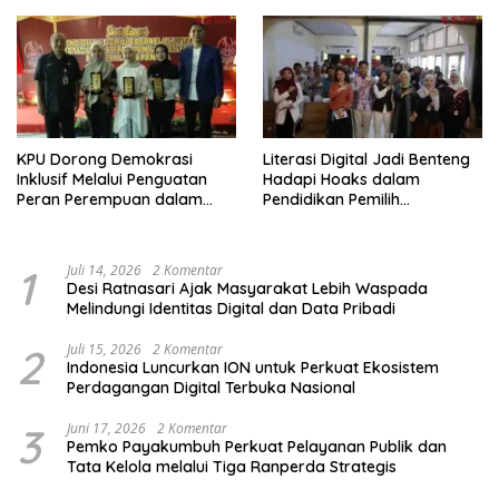
Kelompok Rentan, Marjinal,
dan Pemula
KPU Dorong Demokrasi
Literasi Digital Jadi Benteng
Inklusif Melalui Penguatan
Hadapi Hoaks dalam
Peran Perempuan dalam
Pendidikan Pemilih
Pendidikan Pemilih
Berkelanjutan
1
Juli 14, 2026
2 Komentar
Desi Ratnasari Ajak Masyarakat Lebih Waspada
Melindungi Identitas Digital dan Data Pribadi
2
Juli 15, 2026
2 Komentar
Indonesia Luncurkan ION untuk Perkuat Ekosistem
Perdagangan Digital Terbuka Nasional
3
Juni 17, 2026
2 Komentar
Pemko Payakumbuh Perkuat Pelayanan Publik dan
Tata Kelola melalui Tiga Ranperda Strategis