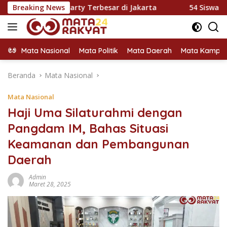
Langsung
ock Party Terbesar di Jakarta
Breaking News
54 Siswa Terbaik Dharm
ke
konten
Mata Nasional
Mata Politik
Mata Daerah
Mata Kampu
Beranda
Mata Nasional
Mata Nasional
Haji Uma Silaturahmi dengan
Pangdam IM, Bahas Situasi
Keamanan dan Pembangunan
Daerah
Admin
Maret 28, 2025