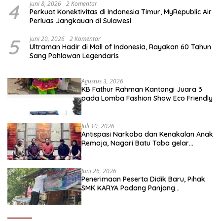
4
Juni 8, 2026
2 Komentar
Perkuat Konektivitas di Indonesia Timur, MyRepublic Air
Perluas Jangkauan di Sulawesi
5
Juni 20, 2026
2 Komentar
Ultraman Hadir di Mall of Indonesia, Rayakan 60 Tahun
Sang Pahlawan Legendaris
Agustus 3, 2026
KB Fathur Rahman Kantongi Juara 3
pada Lomba Fashion Show Eco Friendly
Juli 10, 2026
Antispasi Narkoba dan Kenakalan Anak
Remaja, Nagari Batu Taba gelar
festival Babaliak Ka Surau
Juni 26, 2026
Penerimaan Peserta Didik Baru, Pihak
SMK KARYA Padang Panjang
Promosikan ke Masyarakat Pabasko