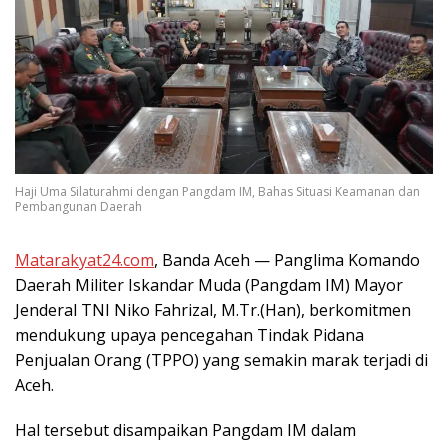
Haji Uma Silaturahmi dengan Pangdam IM, Bahas Situasi Keamanan dan
Pembangunan Daerah
Matarakyat24.com
, Banda Aceh — Panglima Komando
Daerah Militer Iskandar Muda (Pangdam IM) Mayor
Jenderal TNI Niko Fahrizal, M.Tr.(Han), berkomitmen
mendukung upaya pencegahan Tindak Pidana
Penjualan Orang (TPPO) yang semakin marak terjadi di
Aceh.
Hal tersebut disampaikan Pangdam IM dalam