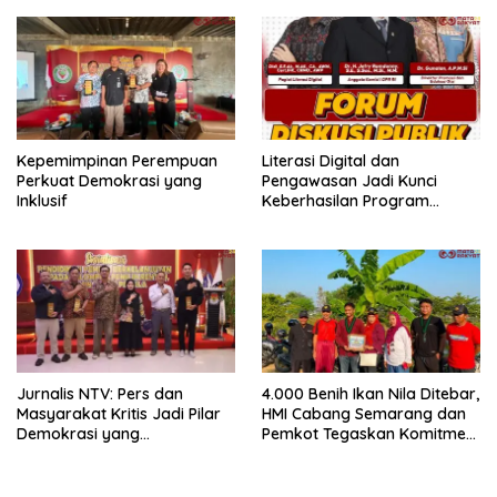
Bukittinggi Awards 2026
Kepemimpinan Perempuan
Literasi Digital dan
Perkuat Demokrasi yang
Pengawasan Jadi Kunci
Inklusif
Keberhasilan Program
Makan Bergizi Gratis
Jurnalis NTV: Pers dan
4.000 Benih Ikan Nila Ditebar,
Masyarakat Kritis Jadi Pilar
HMI Cabang Semarang dan
Demokrasi yang
Pemkot Tegaskan Komitmen
Berintegritas
Perikanan Berkelanjutan