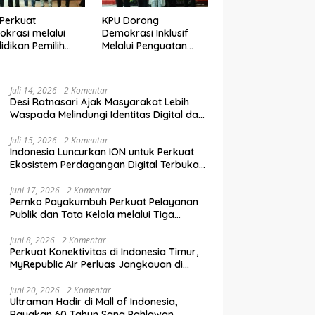
Perkuat
KPU Dorong
krasi melalui
Demokrasi Inklusif
idikan Pemilih
Melalui Penguatan
elanjutan bagi
Peran Perempuan
mpok Rentan,
dalam Pendidikan
inal, dan Pemula
Pemilih
Juli 14, 2026
2 Komentar
Desi Ratnasari Ajak Masyarakat Lebih
Waspada Melindungi Identitas Digital dan
Data Pribadi
Juli 15, 2026
2 Komentar
Indonesia Luncurkan ION untuk Perkuat
Ekosistem Perdagangan Digital Terbuka
Nasional
Juni 17, 2026
2 Komentar
Pemko Payakumbuh Perkuat Pelayanan
Publik dan Tata Kelola melalui Tiga
Ranperda Strategis
Juni 8, 2026
2 Komentar
Perkuat Konektivitas di Indonesia Timur,
MyRepublic Air Perluas Jangkauan di
Sulawesi
Juni 20, 2026
2 Komentar
Ultraman Hadir di Mall of Indonesia,
Rayakan 60 Tahun Sang Pahlawan