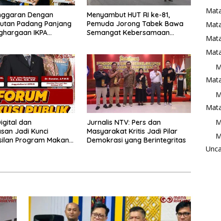
Mata
Anggaran Dengan
Menyambut HUT RI ke-81,
 Rutan Padang Panjang
Pemuda Jorong Tabek Bawa
Mat
ghargaan IKPA
Semangat Kebersamaan
Mata
a pada KPPN
Lewat Pesta Rakyat
ggi Awards 2026
Mata
M
Mata
M
Mata
M
Digital dan
Jurnalis NTV: Pers dan
an Jadi Kunci
Masyarakat Kritis Jadi Pilar
M
silan Program Makan
Demokrasi yang Berintegritas
Unca
ratis