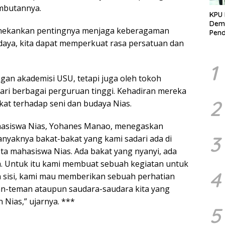
ambutannya.
KPU 
Demo
 menekankan pentingnya menjaga keberagaman
Pend
Berk
udaya, kita dapat memperkuat rasa persatuan dan
Kelo
Marj
1
angan akademisi USU, tetapi juga oleh tokoh
ari berbagai perguruan tinggi. Kehadiran mereka
2
at terhadap seni dan budaya Nias.
asiswa Nias, Yohanes Manao, menegaskan
3
banyaknya bakat-bakat yang kami sadari ada di
ta mahasiswa Nias. Ada bakat yang nyanyi, ada
a. Untuk itu kami membuat sebuah kegiatan untuk
4
n sisi, kami mau memberikan sebuah perhatian
an-teman ataupun saudara-saudara kita yang
Nias,” ujarnya. ***
5