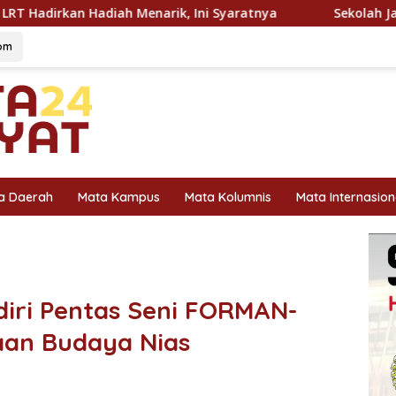
 Ini Syaratnya
Sekolah Jadi Benteng SDM, Integrasi Gi
om
a Daerah
Mata Kampus
Mata Kolumnis
Mata Internasion
diri Pentas Seni FORMAN-
aan Budaya Nias