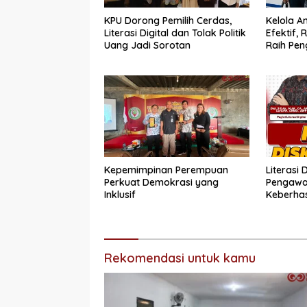
KPU Dorong Pemilih Cerdas,
Kelola 
Literasi Digital dan Tolak Politik
Efektif,
Uang Jadi Sorotan
Raih Pen
Sempurn
Bukittin
Kepemimpinan Perempuan
Literasi 
Perkuat Demokrasi yang
Pengawas
Inklusif
Keberha
Bergizi G
Rekomendasi untuk kamu