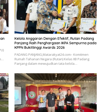
dan
Kelola Anggaran Dengan Efektif, Rutan Padang
Panjang Raih Penghargaan IKPA Sempurna pada
KPPN Bukittinggi Awards 2026
PU)
PADANG PANJANG,Matarakyat24.com– Komitmen
an…
Rumah Tahanan Negara (Rutan) Kelas IIB Padang
Panjang dalam mewujudkan tata kelola…