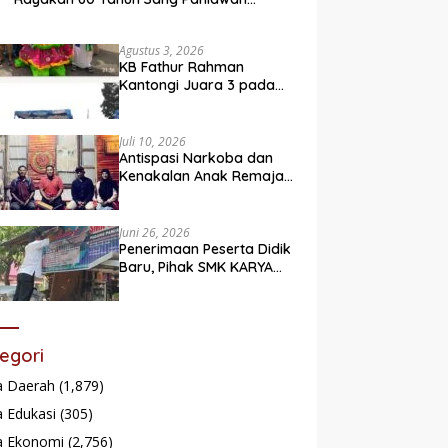
Legendaris
Agustus 3, 2026
KB Fathur Rahman
Kantongi Juara 3 pada
Lomba Fashion Show Eco
Friendly
Juli 10, 2026
Antispasi Narkoba dan
Kenakalan Anak Remaja,
Nagari Batu Taba gelar
festival Babaliak Ka
Surau
Juni 26, 2026
Penerimaan Peserta Didik
Baru, Pihak SMK KARYA
Padang Panjang
Promosikan ke
Masyarakat Pabasko
egori
a Daerah
(1,879)
 Edukasi
(305)
a Ekonomi
(2,756)