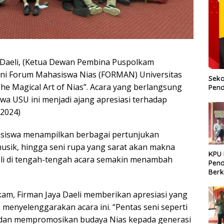
 Daeli, (Ketua Dewan Pembina Puspolkam
Seni Forum Mahasiswa Nias (FORMAN) Universitas
Seko
e Magical Art of Nias”. Acara yang berlangsung
Pend
a USU ini menjadi ajang apresiasi terhadap
/2024)
asiswa menampilkan berbagai pertunjukan
, musik, hingga seni rupa yang sarat akan makna
KPU
Daeli di tengah-tengah acara semakin menambah
Pend
Berk
Meni
Dem
m, Firman Jaya Daeli memberikan apresiasi yang
 menyelenggarakan acara ini. “Pentas seni seperti
n dan mempromosikan budaya Nias kepada generasi