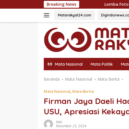
Langsung
Lomba Foto LRT Hadirkan Hadiah Menarik,
Breaking News
ke
konten
Matarakyat24.com
Digindonews.c
Mata Nasional
Mata Politik
Mat
Beranda
Mata Nasional
Mata Berita
Mata Nasional
,
Mata Berita
Firman Jaya Daeli Ha
USU, Apresiasi Kekay
Nda
November 25, 2024