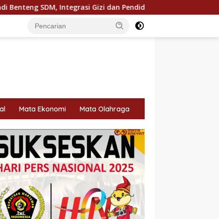
zi dan Pendidikan Dinilai Kunci Indonesia Emas 2045
Sin
al
Mata Ekonomi
Mata Olahraga