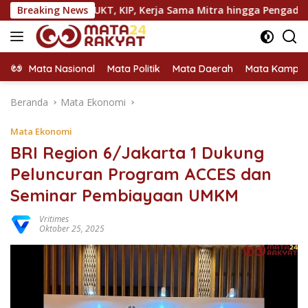
Langsung
ran, UKT, KIP, Kerja Sama Mitra hingga Pengadaan Almamater
Breaking News
ke
konten
Mata Nasional
Mata Politik
Mata Daerah
Mata Kampu
Beranda
Mata Ekonomi
Mata Ekonomi
BRI Region 6/Jakarta 1 Dukung
Peluncuran Program ACCES dan
Seminar Pembiayaan UMKM
Vritimes
Oktober 25, 2025