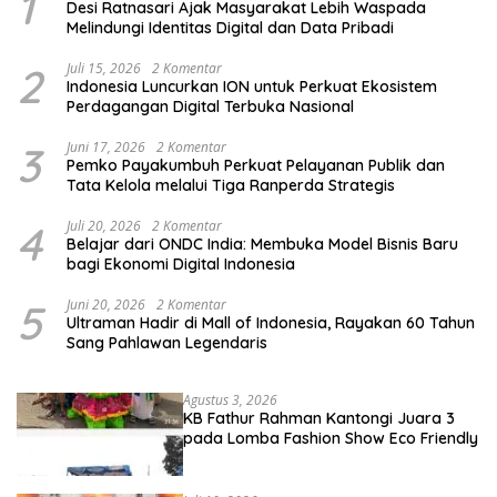
1
Desi Ratnasari Ajak Masyarakat Lebih Waspada
Melindungi Identitas Digital dan Data Pribadi
2
Juli 15, 2026
2 Komentar
Indonesia Luncurkan ION untuk Perkuat Ekosistem
Perdagangan Digital Terbuka Nasional
3
Juni 17, 2026
2 Komentar
Pemko Payakumbuh Perkuat Pelayanan Publik dan
Tata Kelola melalui Tiga Ranperda Strategis
4
Juli 20, 2026
2 Komentar
Belajar dari ONDC India: Membuka Model Bisnis Baru
bagi Ekonomi Digital Indonesia
5
Juni 20, 2026
2 Komentar
Ultraman Hadir di Mall of Indonesia, Rayakan 60 Tahun
Sang Pahlawan Legendaris
Agustus 3, 2026
KB Fathur Rahman Kantongi Juara 3
pada Lomba Fashion Show Eco Friendly