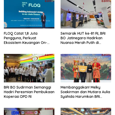
FLOQ Catat 1,8 Juta
Semarak HUT ke-81 RI, BRI
Pengguna, Perkuat
BO Jatinegara Hadirkan
Ekosistem Keuangan On-
Nuansa Merah Putih di
Chain Bersama AWS
Lingkungan Kantor
BRI BO Sudirman Semanggi
Membanggakan! Melky
Hadiri Peresmian Pembukaan
Soekirman dan Mutiara Aulia
Koperasi DPD RI
Syahida Harumkan BRI
Region 6, Raih Juara 3
Lomba Tari Nusantara 2026
Bank Indonesia