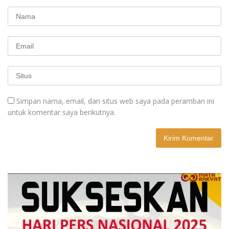
Simpan nama, email, dan situs web saya pada peramban ini
untuk komentar saya berikutnya.
A
l
t
e
r
n
a
t
i