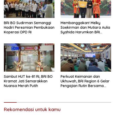
BRI BO Sudirman Semanggi
Membanggakan! Melky
Hadiri Peresmian Pembukaan
Soekirman dan Mutiara Aulia
Koperasi DPD RI
Syahida Harumkan BRI
Region 6, Raih Juara 3
Lomba Tari Nusantara 2026
Bank Indonesia
Sambut HUT ke-81 RI, BRI BO
Perkuat Keimanan dan
Kramat Jati Semarakkan
Ukhuwah, BRI Region 6 Gelar
Nuansa Merah Putih
Pengajian Rutin Bersama
Pekerja
Rekomendasi untuk kamu