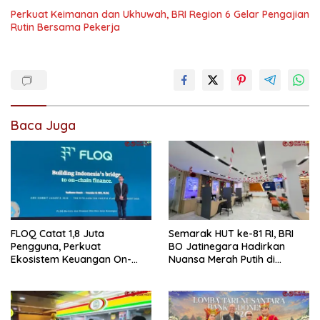
Perkuat Keimanan dan Ukhuwah, BRI Region 6 Gelar Pengajian
Rutin Bersama Pekerja
Baca Juga
FLOQ Catat 1,8 Juta
Semarak HUT ke-81 RI, BRI
Pengguna, Perkuat
BO Jatinegara Hadirkan
Ekosistem Keuangan On-
Nuansa Merah Putih di
Chain Bersama AWS
Lingkungan Kantor