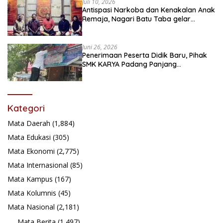
Juli 10, 2026
Antispasi Narkoba dan Kenakalan Anak
Remaja, Nagari Batu Taba gelar
festival Babaliak Ka Surau
Juni 26, 2026
Penerimaan Peserta Didik Baru, Pihak
SMK KARYA Padang Panjang
Promosikan ke Masyarakat Pabasko
Kategori
Mata Daerah
(1,884)
Mata Edukasi
(305)
Mata Ekonomi
(2,775)
Mata Internasional
(85)
Mata Kampus
(167)
Mata Kolumnis
(45)
Mata Nasional
(2,181)
Mata Berita
(1,497)