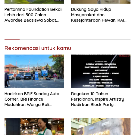
Pertamina Foundation Bekali
Dukung Gaya Hidup
Lebih dari 500 Calon
Masyarakat dan
Awardee Beasiswa Sobat
Kesejahteraan Hewan, KAI
Bumi Hadapi Tahap
Logistik Layani Lebih dari 90
Wawancara
Ribu Hewan Peliharaan pada
Semester I 2026
Rekomendasi untuk kamu
Hadirkan BRIF Sunday Auto
Rayakan 10 Tahun
Corner, BRI Finance
Perjalanan, Inspire Artistry
Mudahkan Warga Bali
Hadirkan Block Party
Wujudkan Mobil Impian
Terbesar di Jakarta