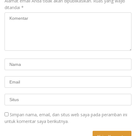
Alamat email Anda tidak akan dipublikasikan.
Ruas yang wajib
ditandai
*
Simpan nama, email, dan situs web saya pada peramban ini
untuk komentar saya berikutnya.
A