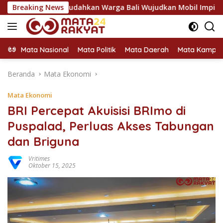
Langsung
nance Mudahkan Warga Bali Wujudkan Mobil Impian
Breaking News
Raya
ke
konten
Mata Nasional
Mata Politik
Mata Daerah
Mata Kampu
Beranda
Mata Ekonomi
Mata Ekonomi
BRI Percepat Akuisisi BRImo di
Puspalad, Perluas Akses Tabungan
dan Briguna
Vritimes
Oktober 15, 2025