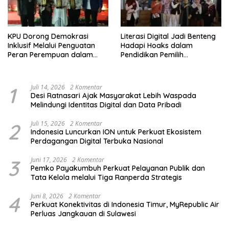
KPU Dorong Demokrasi
Literasi Digital Jadi Benteng
Inklusif Melalui Penguatan
Hadapi Hoaks dalam
Peran Perempuan dalam
Pendidikan Pemilih
Pendidikan Pemilih
Berkelanjutan
1
Juli 14, 2026
2 Komentar
Desi Ratnasari Ajak Masyarakat Lebih Waspada
Melindungi Identitas Digital dan Data Pribadi
2
Juli 15, 2026
2 Komentar
Indonesia Luncurkan ION untuk Perkuat Ekosistem
Perdagangan Digital Terbuka Nasional
3
Juni 17, 2026
2 Komentar
Pemko Payakumbuh Perkuat Pelayanan Publik dan
Tata Kelola melalui Tiga Ranperda Strategis
4
Juni 8, 2026
2 Komentar
Perkuat Konektivitas di Indonesia Timur, MyRepublic Air
Perluas Jangkauan di Sulawesi