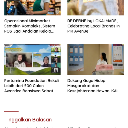
Operasional Minimarket
RE:DEFINE by LOKALMADE,
Semakin Kompleks, Sistem
Celebrating Local Brands in
POS Jadi Andalan Kelola
PIK Avenue
Transaksi dan Stok
Pertamina Foundation Bekali
Dukung Gaya Hidup
Lebih dari 500 Calon
Masyarakat dan
Awardee Beasiswa Sobat
Kesejahteraan Hewan, KAI
Bumi Hadapi Tahap
Logistik Layani Lebih dari 90
Wawancara
Ribu Hewan Peliharaan pada
Semester I 2026
Tinggalkan Balasan