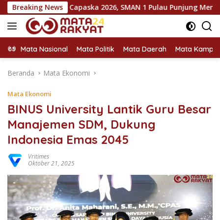
Langsung
tina Capaska 2026, SMAN 1 Pulau Punjung Mendominasi
Breaking News
ke
konten
Mata Nasional
Mata Politik
Mata Daerah
Mata Kampu
Beranda
Mata Ekonomi
Mata Ekonomi
BINUS University Lantik Guru Besar
Manajemen SDM, Dukung
Indonesia Emas 2045
Vritimes
Oktober 21, 2025