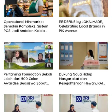
Operasional Minimarket
RE:DEFINE by LOKALMADE,
Semakin Kompleks, Sistem
Celebrating Local Brands in
POS Jadi Andalan Kelola
PIK Avenue
Transaksi dan Stok
Pertamina Foundation Bekali
Dukung Gaya Hidup
Lebih dari 500 Calon
Masyarakat dan
Awardee Beasiswa Sobat
Kesejahteraan Hewan, KAI
Bumi Hadapi Tahap
Logistik Layani Lebih dari 90
Wawancara
Ribu Hewan Peliharaan pada
Semester I 2026