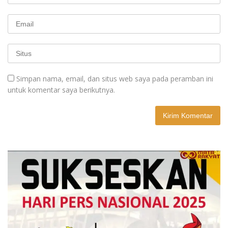
Simpan nama, email, dan situs web saya pada peramban ini
untuk komentar saya berikutnya.
A
l
t
e
r
n
a
t
i
v
e