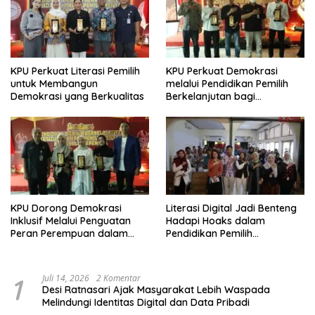
KPU Perkuat Literasi Pemilih
KPU Perkuat Demokrasi
untuk Membangun
melalui Pendidikan Pemilih
Demokrasi yang Berkualitas
Berkelanjutan bagi
Kelompok Rentan, Marjinal,
dan Pemula
KPU Dorong Demokrasi
Literasi Digital Jadi Benteng
Inklusif Melalui Penguatan
Hadapi Hoaks dalam
Peran Perempuan dalam
Pendidikan Pemilih
Pendidikan Pemilih
Berkelanjutan
1
Juli 14, 2026
2 Komentar
Desi Ratnasari Ajak Masyarakat Lebih Waspada
Melindungi Identitas Digital dan Data Pribadi