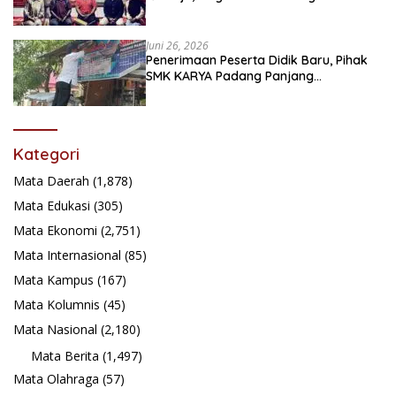
festival Babaliak Ka Surau
Juni 26, 2026
Penerimaan Peserta Didik Baru, Pihak
SMK KARYA Padang Panjang
Promosikan ke Masyarakat Pabasko
Kategori
Mata Daerah
(1,878)
Mata Edukasi
(305)
Mata Ekonomi
(2,751)
Mata Internasional
(85)
Mata Kampus
(167)
Mata Kolumnis
(45)
Mata Nasional
(2,180)
Mata Berita
(1,497)
Mata Olahraga
(57)