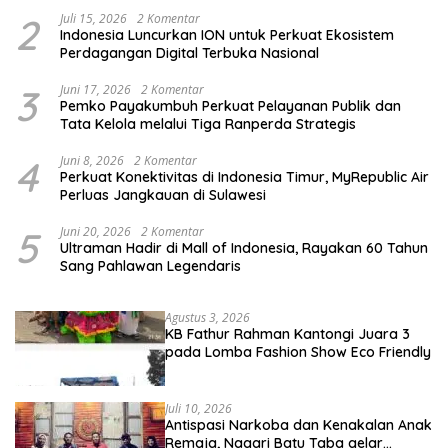
2
Juli 15, 2026
2 Komentar
Indonesia Luncurkan ION untuk Perkuat Ekosistem
Perdagangan Digital Terbuka Nasional
3
Juni 17, 2026
2 Komentar
Pemko Payakumbuh Perkuat Pelayanan Publik dan
Tata Kelola melalui Tiga Ranperda Strategis
4
Juni 8, 2026
2 Komentar
Perkuat Konektivitas di Indonesia Timur, MyRepublic Air
Perluas Jangkauan di Sulawesi
5
Juni 20, 2026
2 Komentar
Ultraman Hadir di Mall of Indonesia, Rayakan 60 Tahun
Sang Pahlawan Legendaris
Agustus 3, 2026
KB Fathur Rahman Kantongi Juara 3
pada Lomba Fashion Show Eco Friendly
Juli 10, 2026
Antispasi Narkoba dan Kenakalan Anak
Remaja, Nagari Batu Taba gelar