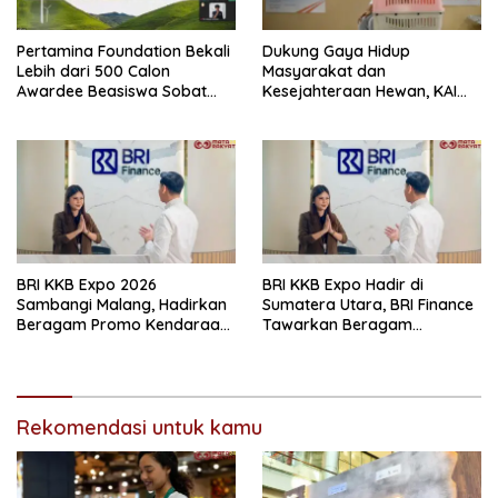
Pertamina Foundation Bekali
Dukung Gaya Hidup
Lebih dari 500 Calon
Masyarakat dan
Awardee Beasiswa Sobat
Kesejahteraan Hewan, KAI
Bumi Hadapi Tahap
Logistik Layani Lebih dari 90
Wawancara
Ribu Hewan Peliharaan pada
Semester I 2026
BRI KKB Expo 2026
BRI KKB Expo Hadir di
Sambangi Malang, Hadirkan
Sumatera Utara, BRI Finance
Beragam Promo Kendaraan
Tawarkan Beragam
dan Pembiayaan
Keuntungan Pembiayaan
Kendaraan
Rekomendasi untuk kamu