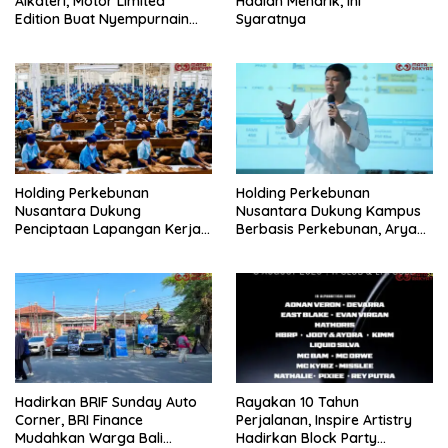
Alkateri, Motor Limited
Hadiah Menarik, Ini
Edition Buat Nyempurnain
Syaratnya
Look Retro-Future Lo
Holding Perkebunan
Holding Perkebunan
Nusantara Dukung
Nusantara Dukung Kampus
Penciptaan Lapangan Kerja,
Berbasis Perkebunan, Arya
PTPN I Serap 15–20 Ribu
Sandhiyudha Jadi
Pekerja di Pabrik Tembakau
Mahasiswa Angkatan
Pertama Magister ITSI
Hadirkan BRIF Sunday Auto
Rayakan 10 Tahun
Corner, BRI Finance
Perjalanan, Inspire Artistry
Mudahkan Warga Bali
Hadirkan Block Party