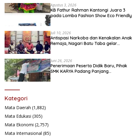
Agustus 3, 2026
KB Fathur Rahman Kantongi Juara 3
pada Lomba Fashion Show Eco Friendly
Juli 10, 2026
Antispasi Narkoba dan Kenakalan Anak
Remaja, Nagari Batu Taba gelar
festival Babaliak Ka Surau
Juni 26, 2026
Penerimaan Peserta Didik Baru, Pihak
SMK KARYA Padang Panjang
Promosikan ke Masyarakat Pabasko
Kategori
Mata Daerah
(1,882)
Mata Edukasi
(305)
Mata Ekonomi
(2,757)
Mata Internasional
(85)