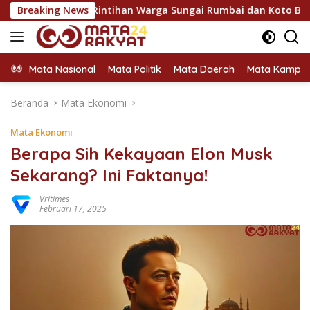
Langsung
Serap Rintihan Warga Sungai Rumbai dan Koto Besar via Reses
Breaking News
ke
konten
Mata Nasional
Mata Politik
Mata Daerah
Mata Kampu
Beranda
Mata Ekonomi
Mata Ekonomi
Berapa Sih Kekayaan Elon Musk
Sekarang? Ini Faktanya!
Vritimes
Februari 17, 2025