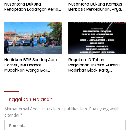
Nusantara Dukung
Nusantara Dukung Kampus
Penciptaan Lapangan Kerja,
Berbasis Perkebunan, Arya
PTPN I Serap 15–20 Ribu
Sandhiyudha Jadi
Pekerja di Pabrik Tembakau
Mahasiswa Angkatan
Pertama Magister ITSI
Hadirkan BRIF Sunday Auto
Rayakan 10 Tahun
Corner, BRI Finance
Perjalanan, Inspire Artistry
Mudahkan Warga Bali
Hadirkan Block Party
Wujudkan Mobil Impian
Terbesar di Jakarta
Tinggalkan Balasan
Alamat email Anda tidak akan dipublikasikan.
Ruas yang wajib
ditandai
*