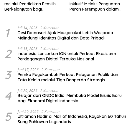
melalui Pendidikan Pemilih
Inklusif Melalui Penguatan
Berkelanjutan bagi
Peran Perempuan dalam
Kelompok Rentan, Marjinal,
Pendidikan Pemilih
dan Pemula
1
Juli 14, 2026
2 Komentar
Desi Ratnasari Ajak Masyarakat Lebih Waspada
Melindungi Identitas Digital dan Data Pribadi
2
Juli 15, 2026
2 Komentar
Indonesia Luncurkan ION untuk Perkuat Ekosistem
Perdagangan Digital Terbuka Nasional
3
Juni 17, 2026
2 Komentar
Pemko Payakumbuh Perkuat Pelayanan Publik dan
Tata Kelola melalui Tiga Ranperda Strategis
4
Juli 20, 2026
2 Komentar
Belajar dari ONDC India: Membuka Model Bisnis Baru
bagi Ekonomi Digital Indonesia
5
Juni 20, 2026
2 Komentar
Ultraman Hadir di Mall of Indonesia, Rayakan 60 Tahun
Sang Pahlawan Legendaris