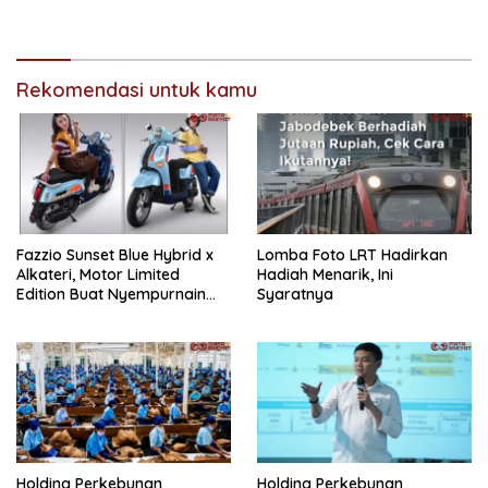
Wujudkan Mobil Impian
Terbesar di Jakarta
Rekomendasi untuk kamu
Fazzio Sunset Blue Hybrid x
Lomba Foto LRT Hadirkan
Alkateri, Motor Limited
Hadiah Menarik, Ini
Edition Buat Nyempurnain
Syaratnya
Look Retro-Future Lo
Holding Perkebunan
Holding Perkebunan