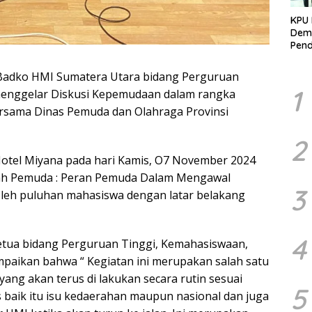
KPU 
Demo
Pend
Berk
Kelo
Badko HMI Sumatera Utara bidang Perguruan
Marj
1
enggelar Diskusi Kepemudaan dalam rangka
sama Dinas Pemuda dan Olahraga Provinsi
2
Hotel Miyana pada hari Kamis, O7 November 2024
mpah Pemuda : Peran Pemuda Dalam Mengawal
3
 oleh puluhan mahasiswa dengan latar belakang
4
etua bidang Perguruan Tinggi, Kemahasiswaan,
ikan bahwa “ Kegiatan ini merupakan salah satu
ang akan terus di lakukan secara rutin sesuai
5
s baik itu isu kedaerahan maupun nasional dan juga