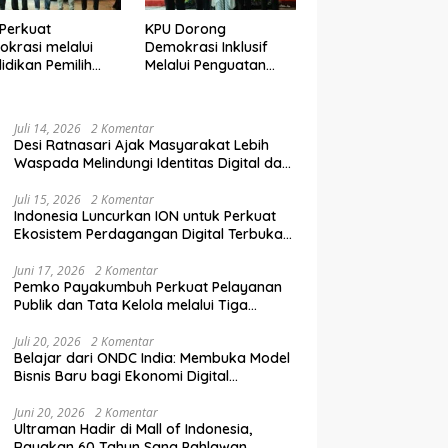
Perkuat
KPU Dorong
krasi melalui
Demokrasi Inklusif
idikan Pemilih
Melalui Penguatan
elanjutan bagi
Peran Perempuan
mpok Rentan,
dalam Pendidikan
inal, dan Pemula
Pemilih
Juli 14, 2026
2 Komentar
Desi Ratnasari Ajak Masyarakat Lebih
Waspada Melindungi Identitas Digital dan
Data Pribadi
Juli 15, 2026
2 Komentar
Indonesia Luncurkan ION untuk Perkuat
Ekosistem Perdagangan Digital Terbuka
Nasional
Juni 17, 2026
2 Komentar
Pemko Payakumbuh Perkuat Pelayanan
Publik dan Tata Kelola melalui Tiga
Ranperda Strategis
Juli 20, 2026
2 Komentar
Belajar dari ONDC India: Membuka Model
Bisnis Baru bagi Ekonomi Digital
Indonesia
Juni 20, 2026
2 Komentar
Ultraman Hadir di Mall of Indonesia,
Rayakan 60 Tahun Sang Pahlawan