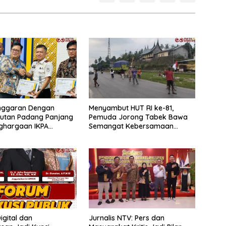
Anggaran Dengan
Menyambut HUT RI ke-81,
 Rutan Padang Panjang
Pemuda Jorong Tabek Bawa
ghargaan IKPA
Semangat Kebersamaan
a pada KPPN
Lewat Pesta Rakyat
ggi Awards 2026
Digital dan
Jurnalis NTV: Pers dan