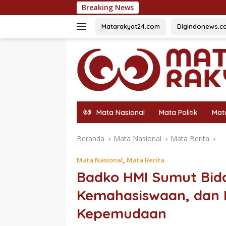
Langsung
Breaking News
Fazzio Sunset Blue Hybr
ke
konten
Matarakyat24.com
Digindonews.c
Mata Nasional
Mata Politik
Mat
Beranda
Mata Nasional
Mata Berita
Mata Nasional
,
Mata Berita
Badko HMI Sumut Bid
Kemahasiswaan, dan 
Kepemudaan