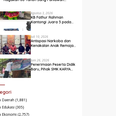
Legendaris
Agustus 3, 2026
KB Fathur Rahman
Kantongi Juara 3 pada
Lomba Fashion Show Eco
Friendly
Juli 10, 2026
Antispasi Narkoba dan
Kenakalan Anak Remaja,
Nagari Batu Taba gelar
festival Babaliak Ka
Surau
Juni 26, 2026
Penerimaan Peserta Didik
Baru, Pihak SMK KARYA
Padang Panjang
Promosikan ke
Masyarakat Pabasko
egori
a Daerah
(1,881)
 Edukasi
(305)
a Ekonomi
(2,757)