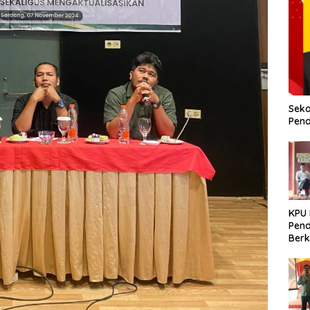
Seko
Pend
KPU
Pend
Berk
Meni
Dem