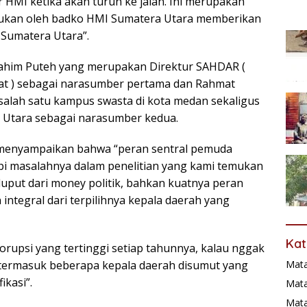
 HMI ketika akan turun ke jalan. Ini merupakan
lakukan oleh badko HMI Sumatera Utara memberikan
 Sumatera Utara”.
Ibrahim Puteh yang merupakan Direktur SAHDAR (
at ) sebagai narasumber pertama dan Rahmat
lah satu kampus swasta di kota medan sekaligus
 Utara sebagai narasumber kedua.
h menyampaikan bahwa “peran sentral pemuda
api masalahnya dalam penelitian yang kami temukan
luput dari money politik, bahkan kuatnya peran
integral dari terpilihnya kepala daerah yang
Kat
orupsi yang tertinggi setiap tahunnya, kalau nggak
Mat
, termasuk beberapa kepala daerah disumut yang
ikasi”.
Mata
Mat