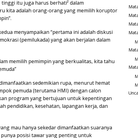
inggi itu juga harus berhati² dalam
Mata
ru kita adalah orang-orang yang memilih koruptor
Mat
pin”.
Mata
edua menyampaikan “pertama ini adalah diskusi
Mata
emokrasi (pemilukada) yang akan berjalan dalam
M
Mata
M
m memilih pemimpin yang berkualitas, kita tahu
Mata
pemuda”
M
s dimanfaatkan sedemikian rupa, menurut hemat
M
lompok pemuda (terutama HMI) dengan calon
Unca
pkan program yang bertujuan untuk kepentingan
ah pendidikan, kesehatan, lapangan kerja, dan
yang mau hanya sekedar dimanfaatkan suaranya
 punya posisi tawar yang penting untuk