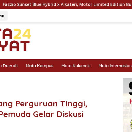
id x Alkateri, Motor Limited Edition Buat Nyempurnain Look Re
om
a Daerah
Mata Kampus
Mata Kolumnis
Mata Internasion
ang Perguruan Tinggi,
Pemuda Gelar Diskusi