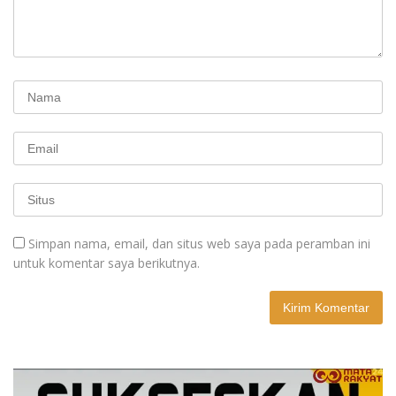
Simpan nama, email, dan situs web saya pada peramban ini
untuk komentar saya berikutnya.
A
l
t
e
r