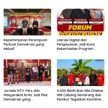
IKPA Sempurna pada KPPN
Bukittinggi Awards 2026
Kepemimpinan Perempuan
Literasi Digital dan
Perkuat Demokrasi yang
Pengawasan Jadi Kunci
Inklusif
Keberhasilan Program
Makan Bergizi Gratis
Jurnalis NTV: Pers dan
4.000 Benih Ikan Nila Ditebar,
Masyarakat Kritis Jadi Pilar
HMI Cabang Semarang dan
Demokrasi yang
Pemkot Tegaskan Komitmen
Berintegritas
Perikanan Berkelanjutan