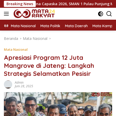
Langsung
arantina Capaska 2026, SMAN 1 Pulau Punjung Mendominasi
Breaking News
ke
konten
Mata Nasional
Mata Politik
Mata Daerah
Mata Kampu
Beranda
Mata Nasional
Mata Nasional
Apresiasi Program 12 Juta
Mangrove di Jateng: Langkah
Strategis Selamatkan Pesisir
Admin
Juni 28, 2025