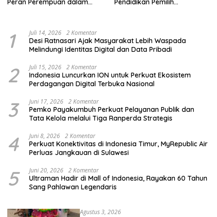
Peran Perempuan dalam
Pendidikan Pemilih
Pendidikan Pemilih
Berkelanjutan
1
Juli 14, 2026
2 Komentar
Desi Ratnasari Ajak Masyarakat Lebih Waspada
Melindungi Identitas Digital dan Data Pribadi
2
Juli 15, 2026
2 Komentar
Indonesia Luncurkan ION untuk Perkuat Ekosistem
Perdagangan Digital Terbuka Nasional
3
Juni 17, 2026
2 Komentar
Pemko Payakumbuh Perkuat Pelayanan Publik dan
Tata Kelola melalui Tiga Ranperda Strategis
4
Juni 8, 2026
2 Komentar
Perkuat Konektivitas di Indonesia Timur, MyRepublic Air
Perluas Jangkauan di Sulawesi
5
Juni 20, 2026
2 Komentar
Ultraman Hadir di Mall of Indonesia, Rayakan 60 Tahun
Sang Pahlawan Legendaris
Agustus 3, 2026