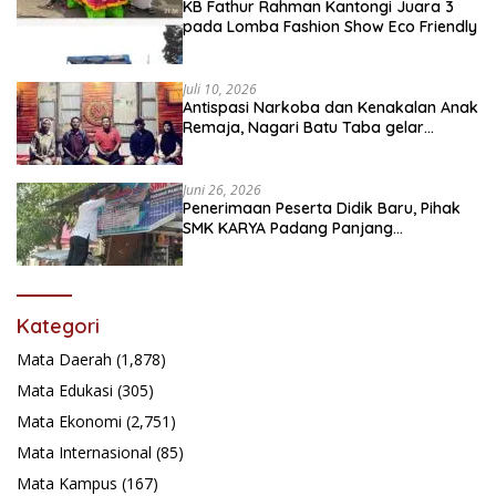
KB Fathur Rahman Kantongi Juara 3
pada Lomba Fashion Show Eco Friendly
Juli 10, 2026
Antispasi Narkoba dan Kenakalan Anak
Remaja, Nagari Batu Taba gelar
festival Babaliak Ka Surau
Juni 26, 2026
Penerimaan Peserta Didik Baru, Pihak
SMK KARYA Padang Panjang
Promosikan ke Masyarakat Pabasko
Kategori
Mata Daerah
(1,878)
Mata Edukasi
(305)
Mata Ekonomi
(2,751)
Mata Internasional
(85)
Mata Kampus
(167)