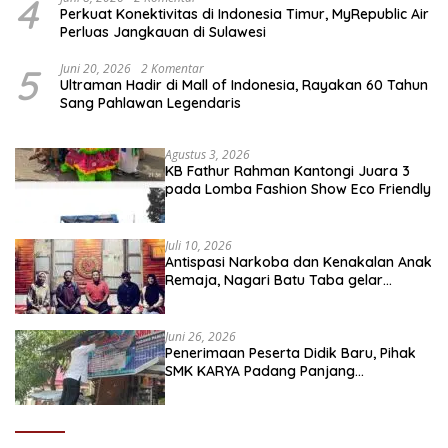
4
Perkuat Konektivitas di Indonesia Timur, MyRepublic Air
Perluas Jangkauan di Sulawesi
5
Juni 20, 2026
2 Komentar
Ultraman Hadir di Mall of Indonesia, Rayakan 60 Tahun
Sang Pahlawan Legendaris
Agustus 3, 2026
KB Fathur Rahman Kantongi Juara 3
pada Lomba Fashion Show Eco Friendly
Juli 10, 2026
Antispasi Narkoba dan Kenakalan Anak
Remaja, Nagari Batu Taba gelar
festival Babaliak Ka Surau
Juni 26, 2026
Penerimaan Peserta Didik Baru, Pihak
SMK KARYA Padang Panjang
Promosikan ke Masyarakat Pabasko