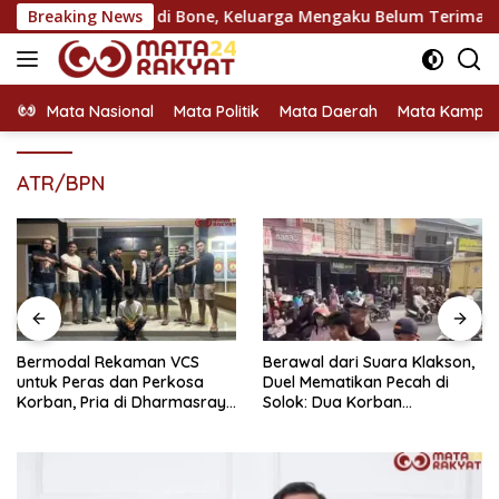
Langsung
Lalu Lintas di Bone, Keluarga Mengaku Belum Terima Perminta
Breaking News
ke
konten
Mata Nasional
Mata Politik
Mata Daerah
Mata Kampu
ATR/BPN
Berawal dari Suara Klakson,
Setahun Buron Usai
Duel Mematikan Pecah di
Gelapkan Motor Kerabat
Solok: Dua Korban
Demi Sabu, Pelarian Pemuda
Bersimbah Darah Akibat
di Dharmasraya Berakhir di
Sabetan Pisau
Jeruji Besi