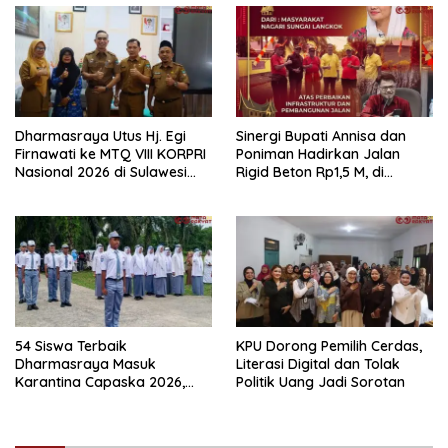
Dharmasraya Utus Hj. Egi
Sinergi Bupati Annisa dan
Firnawati ke MTQ VIII KORPRI
Poniman Hadirkan Jalan
Nasional 2026 di Sulawesi
Rigid Beton Rp1,5 M, di
Selatan
Nagari Sungai Langkok
Warga Sampaikan Terima
Kasih
54 Siswa Terbaik
KPU Dorong Pemilih Cerdas,
Dharmasraya Masuk
Literasi Digital dan Tolak
Karantina Capaska 2026,
Politik Uang Jadi Sorotan
SMAN 1 Pulau Punjung
Mendominasi