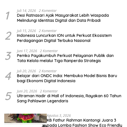
dan Pemula
1
Juli 14, 2026
2 Komentar
Desi Ratnasari Ajak Masyarakat Lebih Waspada
Melindungi Identitas Digital dan Data Pribadi
2
Juli 15, 2026
2 Komentar
Indonesia Luncurkan ION untuk Perkuat Ekosistem
Perdagangan Digital Terbuka Nasional
3
Juni 17, 2026
2 Komentar
Pemko Payakumbuh Perkuat Pelayanan Publik dan
Tata Kelola melalui Tiga Ranperda Strategis
4
Juli 20, 2026
2 Komentar
Belajar dari ONDC India: Membuka Model Bisnis Baru
bagi Ekonomi Digital Indonesia
5
Juni 20, 2026
2 Komentar
Ultraman Hadir di Mall of Indonesia, Rayakan 60 Tahun
Sang Pahlawan Legendaris
Agustus 3, 2026
KB Fathur Rahman Kantongi Juara 3
pada Lomba Fashion Show Eco Friendly