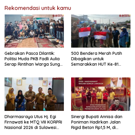
Rekomendasi untuk kamu
Gebrakan Pasca Dilantik:
500 Bendera Merah Putih
Politisi Muda PKB Fadli Aulia
Dibagikan untuk
Serap Rintihan Warga Sungai
Semarakkan HUT Ke-81
Rumbai dan Koto Besar via
Kemerdekaan RI di
Reses
Dharmasraya
Dharmasraya Utus Hj. Egi
Sinergi Bupati Annisa dan
Firnawati ke MTQ VIII KORPRI
Poniman Hadirkan Jalan
Nasional 2026 di Sulawesi
Rigid Beton Rp1,5 M, di
Selatan
Nagari Sungai Langkok