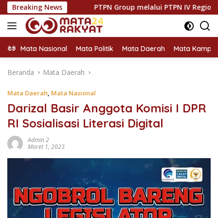
Langsung
an
Breaking News
PTPN Group melalui PTPN IV Regional VII Dukung P
ke
konten
Mata Nasional
Mata Politik
Mata Daerah
Mata Kampu
Beranda
Mata Daerah
Mata Daerah
,
Mata Nasional
Darizal Basir Anggota Komisi I DPR
RI Sosialisasi Literasi Digital
Admin 2
Maret 1, 2023