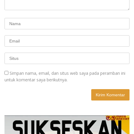
Simpan nama, email, dan situs web saya pada peramban ini
untuk komentar saya berikutnya.
A
l
t
e
r
n
a