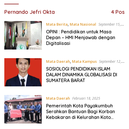
Pernando Jefri Okta
4 Pos
Mata Berita
,
Mata Nasional
September 15,
2025
OPINI : Pendidikan untuk Masa
Depan – HMI Menjawab dengan
Digitalisasi
Mata Daerah
,
Mata Kampus
September 12,
2025
SOSIOLOGI PENDIDIKAN ISLAM
DALAM DINAMIKA GLOBALISASI DI
SUMATERA BARAT
Mata Daerah
Februari 18, 2025
Pemerintah Kota Payakumbuh
Serahkan Bantuan Bagi Korban
Kebakaran di Kelurahan Koto
Kociak Kubu Tapak Rajo