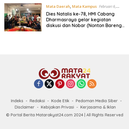
Mata Daerah
,
Mata Kampus
Februari 6,
2025
Dies Natalis ke-78, HMI Cabang
Dharmasraya gelar kegiatan
diskusi dan Nobar (Nonton Bareng)
Film Lafran Pane (Pendiri HMI) yang
bertempat di Toko Coffe Munir
Sikabau Dharmasraya
Indeks
Redaksi
Kode Etik
Pedoman Media Siber
Disclaimer
Kebijakan Privasi
Kerjasama & Iklan
© Portal Berita Matarakyat24.com 2024 | All Rights Reserved